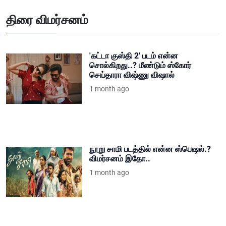
திரை விமர்சனம்
'கட்டா குஸ்தி 2' படம் என்ன
சொல்கிறது..? மீண்டும் ஸ்கோர்
செய்தாரா விஷ்ணு விஷால்
1 month ago
நூறு சாமி படத்தில் என்ன ஸ்பெஷல்.?
விமர்சனம் இதோ..
1 month ago