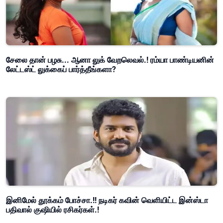
சேலை தான் பழசு... ஆனா லுக் வேறலெவல்.! ரம்யா பாண்டியனின்
லேட்டஸ்ட் லுக்கைப் பார்த்தீங்களா?
இனிமேல் தூக்கம் போச்சா.!! நடிகர் கவின் வெளியிட்ட இன்ஸ்டா
பதிவால் குஷியில் ரசிகர்கள்.!