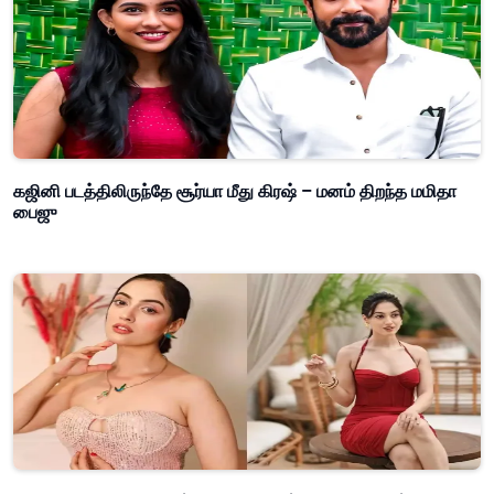
கஜினி படத்திலிருந்தே சூர்யா மீது கிரஷ் – மனம் திறந்த மமிதா
பைஜு