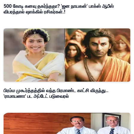
500 கோடி கனவு தகர்ந்ததா? 'ஜன நாயகன்' பாக்ஸ் ஆபீஸ்
விபரத்தால் ஷாக்கில் ரசிகர்கள்.!
பிரம்ம முகூர்த்தத்தில் வந்த பிரமாண்ட காட்சி விருந்து..
'ராமாயணா' பட அப்டேட் படுவைரல்