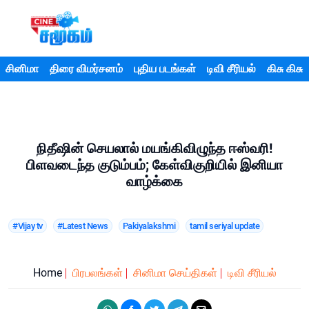
சினிமா
திரை விமர்சனம்
புதிய படங்கள்
டிவி சீரியல்
கிசு கிசு
நிதீஷின் செயலால் மயங்கிவிழுந்த ஈஸ்வரி!
பிளவடைந்த குடும்பம்; கேள்விகுறியில் இனியா
வாழ்க்கை
#Vijay tv
#Latest News
Pakiyalakshmi
tamil seriyal update
Home
பிரபலங்கள்
சினிமா செய்திகள்
டிவி சீரியல்