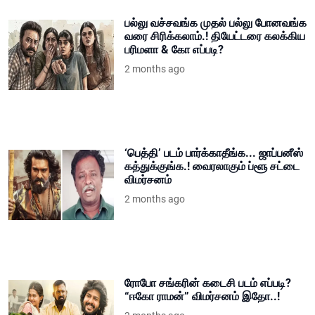
பல்லு வச்சவங்க முதல் பல்லு போனவங்க
வரை சிரிக்கலாம்.! தியேட்டரை கலக்கிய
பரிமளா & கோ எப்படி?
2 months ago
‘பெத்தி’ படம் பார்க்காதீங்க... ஜாப்பனீஸ்
கத்துக்குங்க.! வைரலாகும் ப்ளூ சட்டை
விமர்சனம்
2 months ago
ரோபோ சங்கரின் கடைசி படம் எப்படி?
“ஈகோ ராமன்” விமர்சனம் இதோ..!