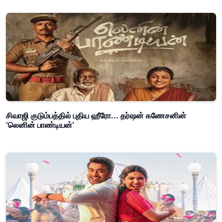
சிவாஜி குடும்பத்தில் புதிய ஹீரோ... தர்ஷன் கணேசனின்
‘லெனின் பாண்டியன்’