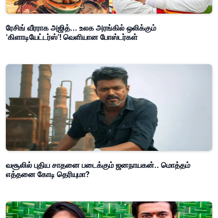
ரேசிங் வீரராக அஜித்... உலக அரங்கில் ஒலிக்கும்
‘கிளாடியேட்டர்ஸ்’! வெளியான போஸ்டர்கள்
வசூலில் புதிய சாதனை படைக்கும் ஜனநாயகன்.. மொத்தம்
எத்தனை கோடி தெரியுமா?