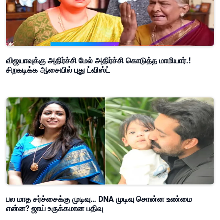
விஜயாவுக்கு அதிர்ச்சி மேல் அதிர்ச்சி கொடுத்த மாமியார்.!
சிறகடிக்க ஆசையில் புது ட்விஸ்ட்
பல மாத சர்ச்சைக்கு முடிவு… DNA முடிவு சொன்ன உண்மை
என்ன? ஜாய் உருக்கமான பதிவு