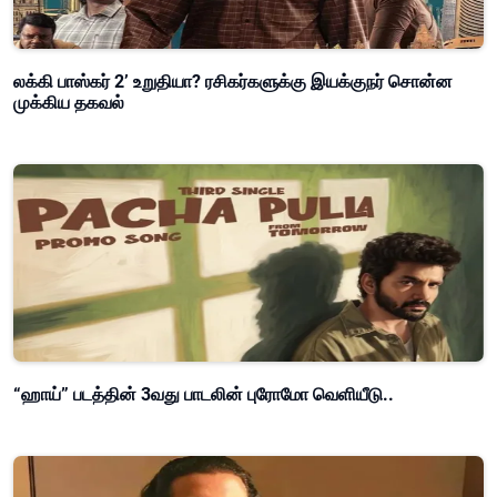
லக்கி பாஸ்கர் 2’ உறுதியா? ரசிகர்களுக்கு இயக்குநர் சொன்ன
முக்கிய தகவல்
“ஹாய்” படத்தின் 3வது பாடலின் புரோமோ வெளியீடு..