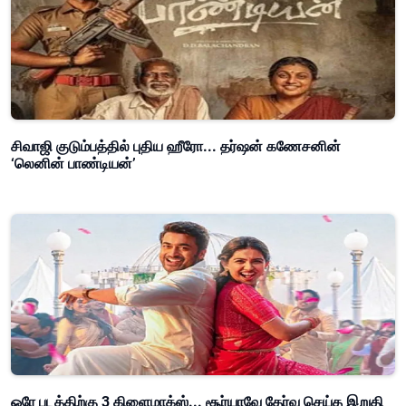
சிவாஜி குடும்பத்தில் புதிய ஹீரோ... தர்ஷன் கணேசனின்
‘லெனின் பாண்டியன்’
ஒரே படத்திற்கு 3 கிளைமாக்ஸ்... சூர்யாவே தேர்வு செய்த இறுதி