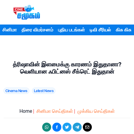
சினிமா
திரை விமர்சனம்
புதிய படங்கள்
டிவி சீரியல்
கிசு கிசு
த்ரிஷாவின் இளமைக்கு காரணம் இதுதானா?
வெளியான ஃபிட்னஸ் சீக்ரெட் இதுதான்
Cinema News
Latest News
Home
சினிமா செய்திகள்
முக்கிய செய்திகள்