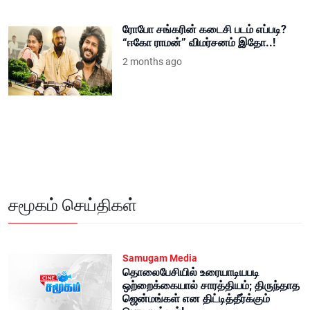
ரோபோ சங்கரின் கடைசி படம் எப்படி?
“ஈகோ ராமன்” விமர்சனம் இதோ..!
2 months ago
சமூகம் செய்திகள்
Samugam Media
தொலைபேசியில் உரையாடியபடி
ஒற்றைக்கையால் சாரத்தியம்; திருந்தாத
ஜென்மங்கள் என திட்டித்தீர்க்கும்