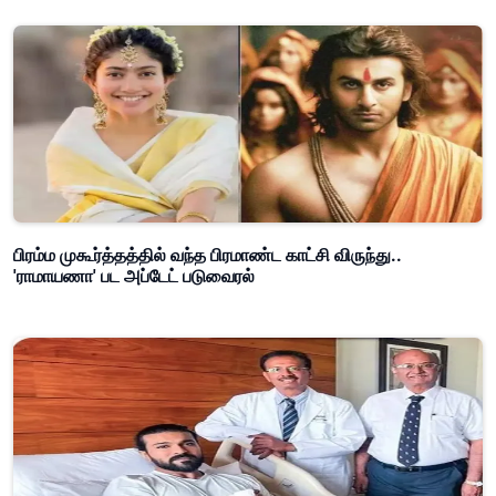
பிரம்ம முகூர்த்தத்தில் வந்த பிரமாண்ட காட்சி விருந்து..
'ராமாயணா' பட அப்டேட் படுவைரல்