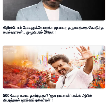
கிறிஸ்டோபர் நோலனுக்கே மறக்க முடியாத தருணத்தை கொடுத்த
கமல்ஹாசன்.. முழுவிபரம் இதோ.!
500 கோடி கனவு தகர்ந்ததா? 'ஜன நாயகன்' பாக்ஸ் ஆபீஸ்
விபரத்தால் ஷாக்கில் ரசிகர்கள்.!