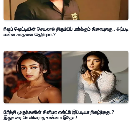
ரிஷப் ஷெட்டியின் செயலால் திரும்பிப் பார்க்கும் திரையுலகு.. அப்படி
என்ன சாதனை தெரியுமா.?
பிரீத்தி முகுந்தனின் சினிமா என்ட்ரி இப்படியா நிகழ்ந்தது.?
இதுவரை வெளிவராத உண்மை இதோ.!