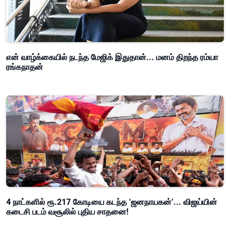
என் வாழ்க்கையில் நடந்த மேஜிக் இதுதான்... மனம் திறந்த ரம்யா
ரங்கநாதன்
4 நாட்களில் ரூ.217 கோடியை கடந்த ‘ஜனநாயகன்’... விஜய்யின்
கடைசி படம் வசூலில் புதிய சாதனை!