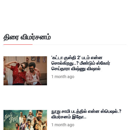
திரை விமர்சனம்
'கட்டா குஸ்தி 2' படம் என்ன
சொல்கிறது..? மீண்டும் ஸ்கோர்
செய்தாரா விஷ்ணு விஷால்
1 month ago
நூறு சாமி படத்தில் என்ன ஸ்பெஷல்.?
விமர்சனம் இதோ..
1 month ago