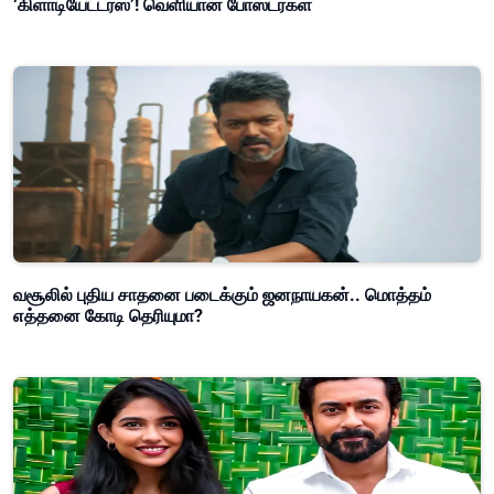
‘கிளாடியேட்டர்ஸ்’! வெளியான போஸ்டர்கள்
வசூலில் புதிய சாதனை படைக்கும் ஜனநாயகன்.. மொத்தம்
எத்தனை கோடி தெரியுமா?