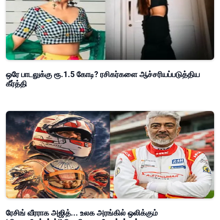
ஒரே பாடலுக்கு ரூ.1.5 கோடி? ரசிகர்களை ஆச்சரியப்படுத்திய
கீர்த்தி
ரேசிங் வீரராக அஜித்... உலக அரங்கில் ஒலிக்கும்