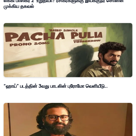
லக்கி பாஸ்கர் 2’ உறுதியா? ரசிகர்களுக்கு இயக்குநர் சொன்ன
முக்கிய தகவல்
“ஹாய்” படத்தின் 3வது பாடலின் புரோமோ வெளியீடு..