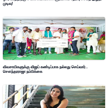
முடிவு!
விவசாயிகளுக்கு விஜய் கண்டிப்பாக நல்லது செய்வார்..
சௌந்தரராஜா நம்பிக்கை