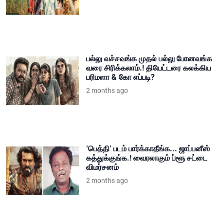
பல்லு வச்சவங்க முதல் பல்லு போனவங்க
வரை சிரிக்கலாம்.! தியேட்டரை கலக்கிய
பரிமளா & கோ எப்படி?
2 months ago
‘பெத்தி’ படம் பார்க்காதீங்க... ஜாப்பனீஸ்
கத்துக்குங்க.! வைரலாகும் ப்ளூ சட்டை
விமர்சனம்
2 months ago