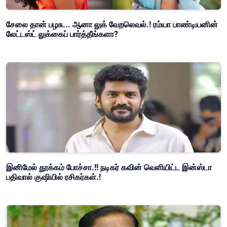
சேலை தான் பழசு... ஆனா லுக் வேறலெவல்.! ரம்யா பாண்டியனின்
லேட்டஸ்ட் லுக்கைப் பார்த்தீங்களா?
இனிமேல் தூக்கம் போச்சா.!! நடிகர் கவின் வெளியிட்ட இன்ஸ்டா
பதிவால் குஷியில் ரசிகர்கள்.!