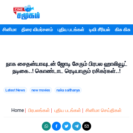
சினிமா
திரை விமர்சனம்
புதிய படங்கள்
டிவி சீரியல்
கிசு கிசு
நாக சைதன்யாவுடன் ஜோடி சேரும் பிரபல ஹாலிவூட்
நடிகை..! கொண்டாட ரெடியாகும் ரசிகர்கள்..!
Latest News
new movies
naka saithanya
Home
பிரபலங்கள்
புதிய படங்கள்
சினிமா செய்திகள்