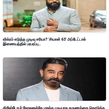
விக்ரம் எடுத்த முடிவு சரியா? 'சியான் 63' அப்டேட்டால்
இணையத்தில் பரபரப்பு..
கிறிஸ்டோபர் நோலனுக்கே மறக்க முடியாத தருணத்தை கொடுத்த