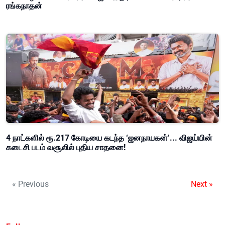
ரங்கநாதன்
4 நாட்களில் ரூ.217 கோடியை கடந்த ‘ஜனநாயகன்’... விஜய்யின்
கடைசி படம் வசூலில் புதிய சாதனை!
« Previous
Next »