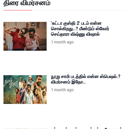
திரை விமர்சனம்
'கட்டா குஸ்தி 2' படம் என்ன
சொல்கிறது..? மீண்டும் ஸ்கோர்
செய்தாரா விஷ்ணு விஷால்
1 month ago
நூறு சாமி படத்தில் என்ன ஸ்பெஷல்.?
விமர்சனம் இதோ..
1 month ago