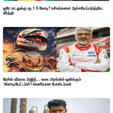
ஒரே பாடலுக்கு ரூ.1.5 கோடி? ரசிகர்களை ஆச்சரியப்படுத்திய
கீர்த்தி
ரேசிங் வீரராக அஜித்... உலக அரங்கில் ஒலிக்கும்
‘கிளாடியேட்டர்ஸ்’! வெளியான போஸ்டர்கள்