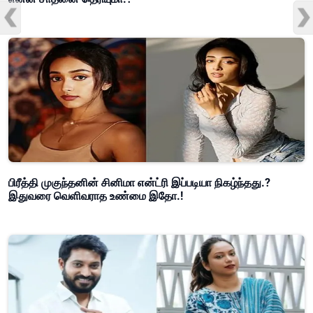
பிரீத்தி முகுந்தனின் சினிமா என்ட்ரி இப்படியா நிகழ்ந்தது.?
இதுவரை வெளிவராத உண்மை இதோ.!