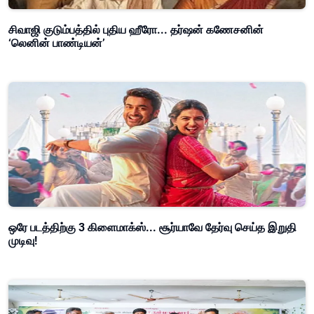
சிவாஜி குடும்பத்தில் புதிய ஹீரோ... தர்ஷன் கணேசனின்
‘லெனின் பாண்டியன்’
ஒரே படத்திற்கு 3 கிளைமாக்ஸ்... சூர்யாவே தேர்வு செய்த இறுதி
முடிவு!