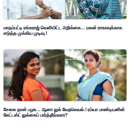
மாதம்பட்டி ரங்கராஜ் வெளியிட்ட அறிக்கை... மகன் ராகாவுக்காக
எடுத்த முக்கிய முடிவு.!
சேலை தான் பழசு... ஆனா லுக் வேறலெவல்.! ரம்யா பாண்டியனின்
லேட்டஸ்ட் லுக்கைப் பார்த்தீங்களா?