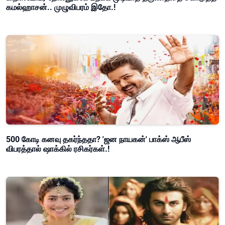
கமல்ஹாசன்.. முழுவிபரம் இதோ.!
500 கோடி கனவு தகர்ந்ததா? 'ஜன நாயகன்' பாக்ஸ் ஆபீஸ்
விபரத்தால் ஷாக்கில் ரசிகர்கள்.!