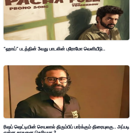
“ஹாய்” படத்தின் 3வது பாடலின் புரோமோ வெளியீடு..
ரிஷப் ஷெட்டியின் செயலால் திரும்பிப் பார்க்கும் திரையுலகு.. அப்படி
என்ன சாதனை தெரியுமா.?