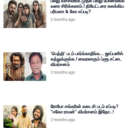
பல்லு வச்சவங்க முதல் பல்லு போனவங்க
வரை சிரிக்கலாம்.! தியேட்டரை கலக்கிய
பரிமளா & கோ எப்படி?
2 months ago
‘பெத்தி’ படம் பார்க்காதீங்க... ஜாப்பனீஸ்
கத்துக்குங்க.! வைரலாகும் ப்ளூ சட்டை
விமர்சனம்
2 months ago
ரோபோ சங்கரின் கடைசி படம் எப்படி?
“ஈகோ ராமன்” விமர்சனம் இதோ..!
2 months ago