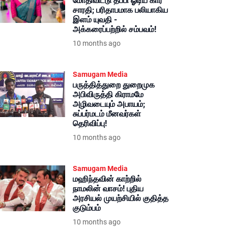
மோதிவிட்டு தப்பி ஓடிய கார்
சாரதி; பரிதாபமாக பலியாகிய
இளம் யுவதி -
அக்கரைப்பற்றில் சம்பவம்!
10 months ago
Samugam Media
பருத்தித்துறை துறைமுக
அபிவிருத்தி கிராமமே
அழிவடையும் அபாயம்;
சுப்பர்மடம் மீனவர்கள்
தெரிவிப்பு!
10 months ago
Samugam Media
மஹிந்தவின் காற்றில்
நாமலின் வாசம்! புதிய
அரசியல் முயற்சியில் குதித்த
குடும்பம்
10 months ago