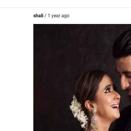
shali
/ 1 year ago