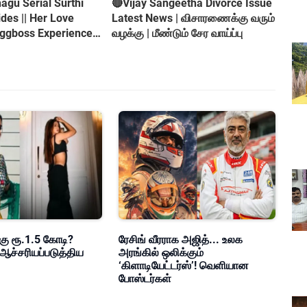
gu Serial Surthi
🔴Vijay Sangeetha Divorce Issue
es || Her Love
Latest News | விசாரணைக்கு வரும்
iggboss Experience
வழக்கு | மீண்டும் சேர வாய்ப்பு
roversy
கு ரூ.1.5 கோடி?
ரேசிங் வீரராக அஜித்... உலக
ஆச்சரியப்படுத்திய
அரங்கில் ஒலிக்கும்
‘கிளாடியேட்டர்ஸ்’! வெளியான
போஸ்டர்கள்