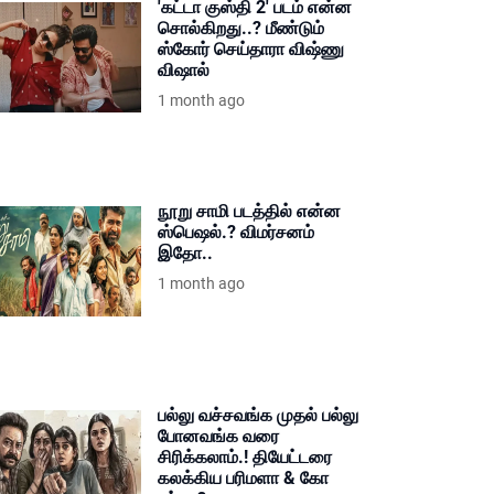
'கட்டா குஸ்தி 2' படம் என்ன
சொல்கிறது..? மீண்டும்
ஸ்கோர் செய்தாரா விஷ்ணு
விஷால்
1 month ago
நூறு சாமி படத்தில் என்ன
ஸ்பெஷல்.? விமர்சனம்
இதோ..
1 month ago
பல்லு வச்சவங்க முதல் பல்லு
போனவங்க வரை
சிரிக்கலாம்.! தியேட்டரை
கலக்கிய பரிமளா & கோ