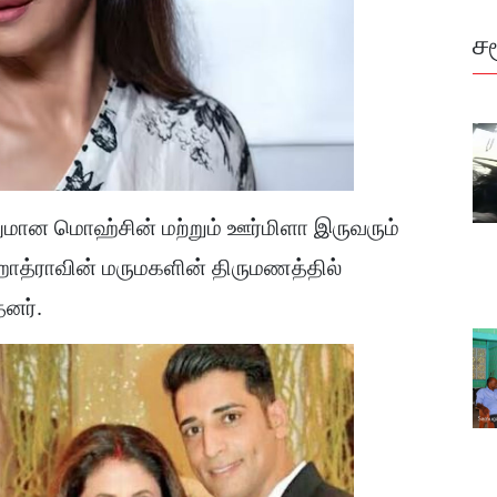
ச
லுமான மொஹ்சின் மற்றும் ஊர்மிளா இருவரும்
ோத்ராவின் மருமகளின் திருமணத்தில்
னர்.