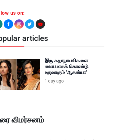
llow us on:
pular articles
இரு கதாநாயகிகளை
மையமாகக் கொண்டு
உருவாகும் 'ஆகன்யா'
1 day ago
ிரை விமர்சனம்