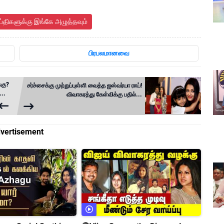
ய்திகளுக்கு இங்கே அழுத்தவும்
பிரபலமானவை
்கு?
சர்ச்சைக்கு முற்றுப்புள்ளி வைத்த ஐஸ்வர்யா ராய்!
..
விவாகரத்து கேள்விக்கு பதில்...
vertisement