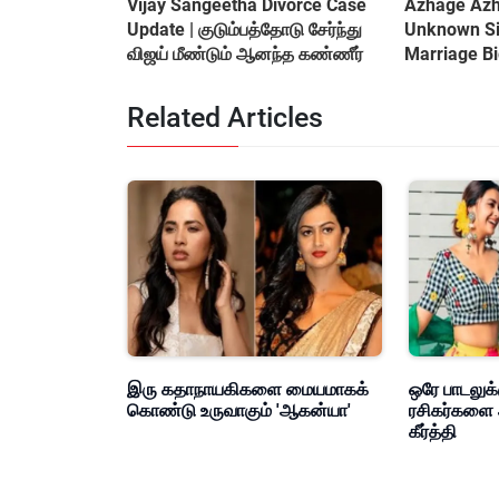
Vijay Sangeetha Divorce Case
Azhage Azha
Update | குடும்பத்தோடு சேர்ந்து
Unknown Sid
விஜய் மீண்டும் ஆனந்த கண்ணீர்
Marriage B
&amp; Cont
Related Articles
இரு கதாநாயகிகளை மையமாகக்
ஒரே பாடலுக்
கொண்டு உருவாகும் 'ஆகன்யா'
ரசிகர்களை 
கீர்த்தி