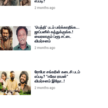
எப்படி?
2 months ago
‘பெத்தி’ படம் பார்க்காதீங்க...
ஜாப்பனீஸ் கத்துக்குங்க.!
வைரலாகும் ப்ளூ சட்டை
விமர்சனம்
2 months ago
ரோபோ சங்கரின் கடைசி படம்
எப்படி? “ஈகோ ராமன்”
விமர்சனம் இதோ..!
2 months ago