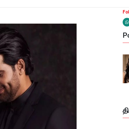
Fo
Po
த