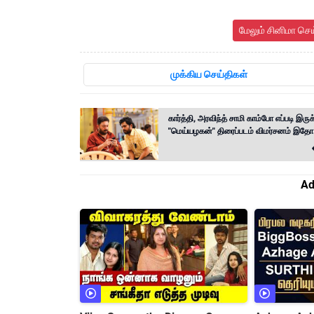
மேலும் சினிமா செ
முக்கிய செய்திகள்
கார்த்தி, அரவிந்த் சாமி காம்போ எப்படி இருக
"மெய்யழகன்" திரைப்படம் விமர்சனம் இதோ.
Ad