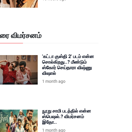
ிரை விமர்சனம்
'கட்டா குஸ்தி 2' படம் என்ன
சொல்கிறது..? மீண்டும்
ஸ்கோர் செய்தாரா விஷ்ணு
விஷால்
1 month ago
நூறு சாமி படத்தில் என்ன
ஸ்பெஷல்.? விமர்சனம்
இதோ..
1 month ago