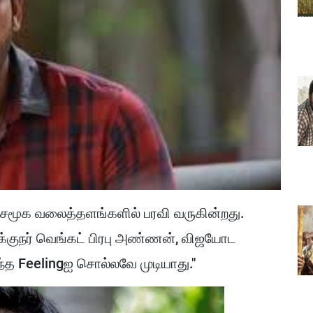
 சமூக வலைத்தளங்களில் பரவி வருகின்றது.
க்குநர் வெங்கட் பிரபு அண்ணன், விஜயோட
ந்த Feelingஐ சொல்லவே முடியாது."