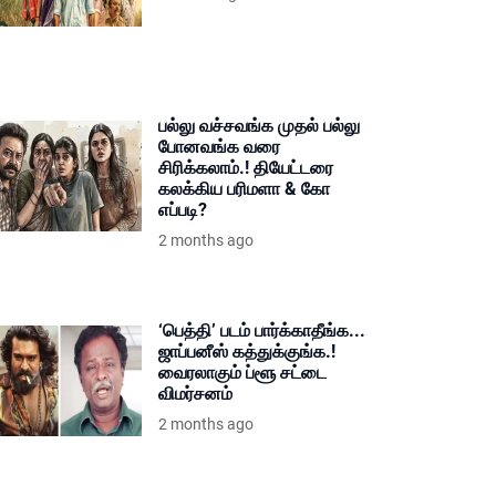
பல்லு வச்சவங்க முதல் பல்லு
போனவங்க வரை
சிரிக்கலாம்.! தியேட்டரை
கலக்கிய பரிமளா & கோ
எப்படி?
2 months ago
‘பெத்தி’ படம் பார்க்காதீங்க...
ஜாப்பனீஸ் கத்துக்குங்க.!
வைரலாகும் ப்ளூ சட்டை
விமர்சனம்
2 months ago