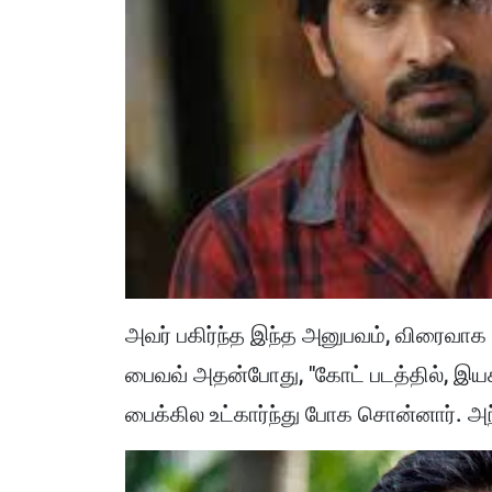
அவர் பகிர்ந்த இந்த அனுபவம், விரைவாக
பைவவ் அதன்போது, "கோட் படத்தில், இய
பைக்கில உட்கார்ந்து போக சொன்னார். அ