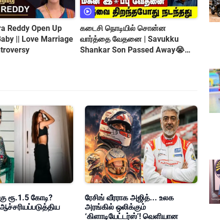
tra Reddy Open Up
கடைசி நொடியில் சொன்ன
வார்த்தை வேதனை | Savukku
troversy
Shankar Son Passed Away😭
Shocking Incident
கு ரூ.1.5 கோடி?
ரேசிங் வீரராக அஜித்... உலக
ஆச்சரியப்படுத்திய
அரங்கில் ஒலிக்கும்
‘கிளாடியேட்டர்ஸ்’! வெளியான