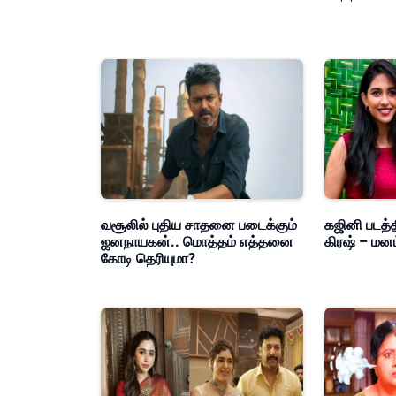
வசூலில் புதிய சாதனை படைக்கும்
கஜினி படத்த
ஜனநாயகன்.. மொத்தம் எத்தனை
கிரஷ் – மன
கோடி தெரியுமா?