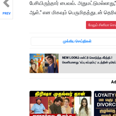
பேசியிருந்தார் பைவவ். அதுமட்டுமல்லா
ஆள்." என மிகவும் பெருமிதத்துடன் தெரிவி
PREV
மேலும் சினிமா செ
முக்கிய செய்திகள்
NEW LOOKல் என்ட்ரி கொடுத்த கீர்த்தி.!
வெளியானது ‘உப்பு கப்புரம்பு’ படத்தின் டிரெய்
Ad