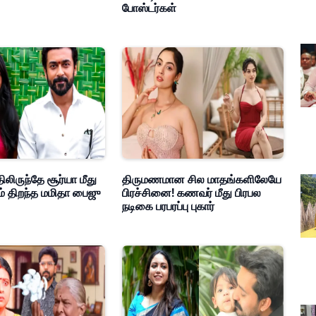
போஸ்டர்கள்
ிலிருந்தே சூர்யா மீது
திருமணமான சில மாதங்களிலேயே
ம் திறந்த மமிதா பைஜு
பிரச்சினை! கணவர் மீது பிரபல
நடிகை பரபரப்பு புகார்