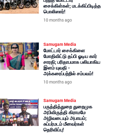
பறந்த மோட்டார்
சைக்கிள்கள்; மடக்கிப்பிடித்த
பொலிஸார்!
10 months ago
Samugam Media
மோட்டார் சைக்கிளை
மோதிவிட்டு தப்பி ஓடிய கார்
சாரதி; பரிதாபமாக பலியாகிய
இளம் யுவதி -
அக்கரைப்பற்றில் சம்பவம்!
10 months ago
Samugam Media
பருத்தித்துறை துறைமுக
அபிவிருத்தி கிராமமே
அழிவடையும் அபாயம்;
சுப்பர்மடம் மீனவர்கள்
தெரிவிப்பு!