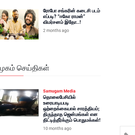
ரோபோ சங்கரின் கடைசி படம்
எப்படி? “ஈகோ ராமன்”
விமர்சனம் இதோ..!
2 months ago
மூகம் செய்திகள்
Samugam Media
தொலைபேசியில்
உரையாடியபடி
ஒற்றைக்கையால் சாரத்தியம்;
திருந்தாத ஜென்மங்கள் என
திட்டித்தீர்க்கும் பொதுமக்கள்!
10 months ago