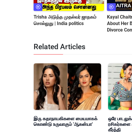
Trisha அடுத்த முதல்வர் ஜாதகம்
Kayal Chai
சொல்லுது | India politics
About Her Baby || Love Marriage
Divorce Con
Related Articles
இரு கதாநாயகிகளை மையமாகக்
ஒரே பாடலுக்
கொண்டு உருவாகும் 'ஆகன்யா'
ரசிகர்களை 
கீர்த்தி