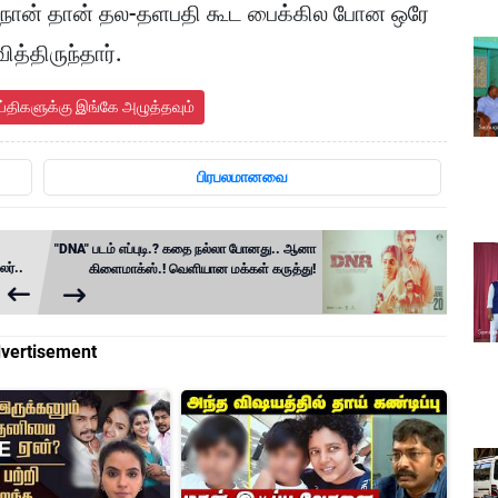
து,"நான் தான் தல-தளபதி கூட பைக்கில போன ஒரே
த்திருந்தார்.
ய்திகளுக்கு இங்கே அழுத்தவும்
பிரபலமானவை
"DNA" படம் எப்புடி.? கதை நல்லா போனது.. ஆனா
லர்..
கிளைமாக்ஸ்.! வெளியான மக்கள் கருத்து!
vertisement