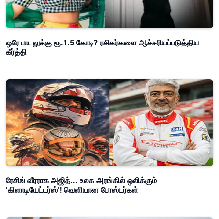
ஒரே பாடலுக்கு ரூ.1.5 கோடி? ரசிகர்களை ஆச்சரியப்படுத்திய
கீர்த்தி
ரேசிங் வீரராக அஜித்... உலக அரங்கில் ஒலிக்கும்
‘கிளாடியேட்டர்ஸ்’! வெளியான போஸ்டர்கள்