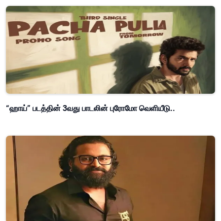
“ஹாய்” படத்தின் 3வது பாடலின் புரோமோ வெளியீடு..