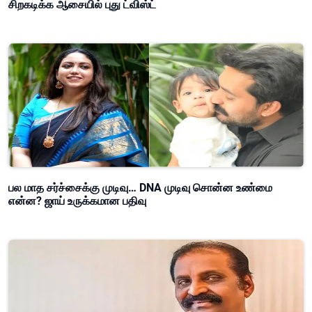
சிறகடிக்க ஆசையில் புது ட்விஸ்ட்
பல மாத சர்ச்சைக்கு முடிவு… DNA முடிவு சொன்ன உண்மை
என்ன? ஜாய் உருக்கமான பதிவு