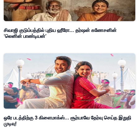
சிவாஜி குடும்பத்தில் புதிய ஹீரோ... தர்ஷன் கணேசனின்
‘லெனின் பாண்டியன்’
ஒரே படத்திற்கு 3 கிளைமாக்ஸ்... சூர்யாவே தேர்வு செய்த இறுதி
முடிவு!