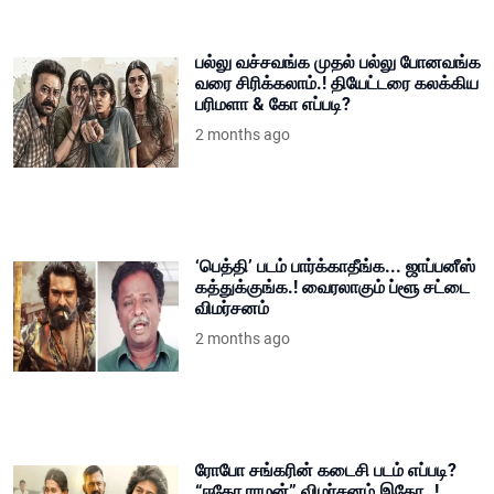
பல்லு வச்சவங்க முதல் பல்லு போனவங்க
வரை சிரிக்கலாம்.! தியேட்டரை கலக்கிய
பரிமளா & கோ எப்படி?
2 months ago
‘பெத்தி’ படம் பார்க்காதீங்க... ஜாப்பனீஸ்
கத்துக்குங்க.! வைரலாகும் ப்ளூ சட்டை
விமர்சனம்
2 months ago
ரோபோ சங்கரின் கடைசி படம் எப்படி?
“ஈகோ ராமன்” விமர்சனம் இதோ..!