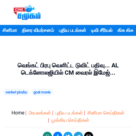
சினிமா
திரை விமர்சனம்
புதிய படங்கள்
டிவி சீரியல்
கிசு கிசு
வெங்கட் பிரபு வெளிட்ட டுவிட் பதிவு... AL
டெக்னோலஜியில் CM வைரல் இமேஜ்...
venket pirabu
goat movie
Home
பிரபலங்கள்
புதிய படங்கள்
சினிமா செய்திகள்
முக்கிய செய்திகள்