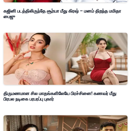
கஜினி படத்திலிருந்தே சூர்யா மீது கிரஷ் – மனம் திறந்த மமிதா
பைஜு
திருமணமான சில மாதங்களிலேயே பிரச்சினை! கணவர் மீது
பிரபல நடிகை பரபரப்பு புகார்