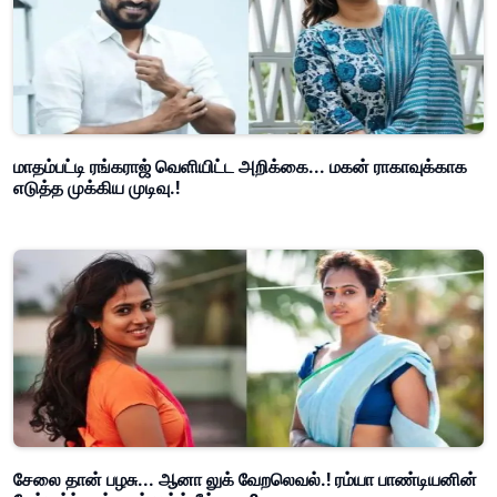
மாதம்பட்டி ரங்கராஜ் வெளியிட்ட அறிக்கை... மகன் ராகாவுக்காக
எடுத்த முக்கிய முடிவு.!
சேலை தான் பழசு... ஆனா லுக் வேறலெவல்.! ரம்யா பாண்டியனின்