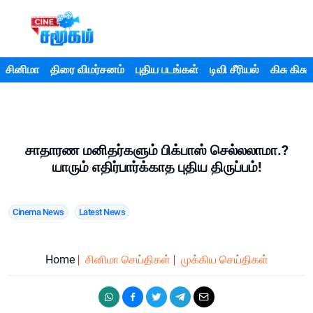
சினிமா
திரை விமர்சனம்
புதிய படங்கள்
டிவி சீரியல்
கிசு கிசு
சாதாரண மனிதர்களும் பிக்பாஸ் செல்லலாமா.?
யாரும் எதிர்பார்க்காத புதிய திருப்பம்!
Cinema News
Latest News
Home
சினிமா செய்திகள்
முக்கிய செய்திகள்