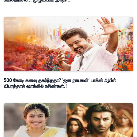
500 கோடி கனவு தகர்ந்ததா? 'ஜன நாயகன்' பாக்ஸ் ஆபீஸ்
விபரத்தால் ஷாக்கில் ரசிகர்கள்.!