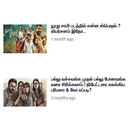
நூறு சாமி படத்தில் என்ன ஸ்பெஷல்.?
விமர்சனம் இதோ..
1 month ago
பல்லு வச்சவங்க முதல் பல்லு போனவங்க
வரை சிரிக்கலாம்.! தியேட்டரை கலக்கிய
பரிமளா & கோ எப்படி?
2 months ago