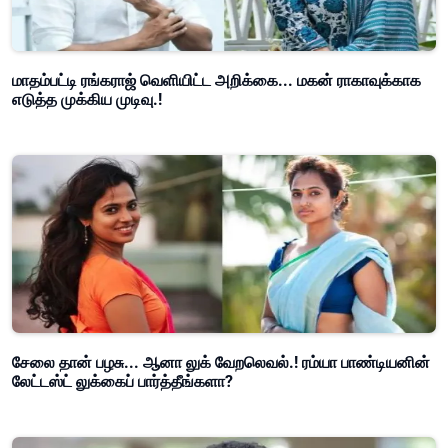
மாதம்பட்டி ரங்கராஜ் வெளியிட்ட அறிக்கை... மகன் ராகாவுக்காக
எடுத்த முக்கிய முடிவு.!
சேலை தான் பழசு... ஆனா லுக் வேறலெவல்.! ரம்யா பாண்டியனின்
லேட்டஸ்ட் லுக்கைப் பார்த்தீங்களா?