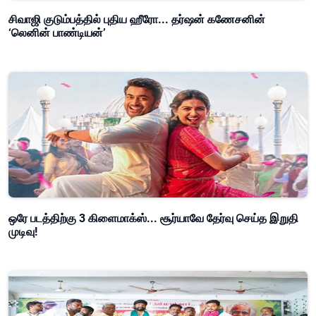
சிவாஜி குடும்பத்தில் புதிய ஹீரோ... தர்ஷன் கணேசனின்
‘லெனின் பாண்டியன்’
ஒரே படத்திற்கு 3 கிளைமாக்ஸ்... சூர்யாவே தேர்வு செய்த இறுதி
முடிவு!