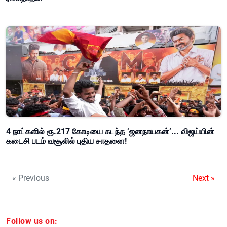
4 நாட்களில் ரூ.217 கோடியை கடந்த ‘ஜனநாயகன்’... விஜய்யின்
கடைசி படம் வசூலில் புதிய சாதனை!
« Previous
Next »
Follow us on: