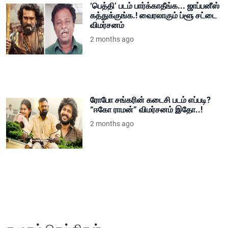
‘பெத்தி’ படம் பார்க்காதீங்க... ஜாப்பனீஸ்
கத்துக்குங்க.! வைரலாகும் ப்ளூ சட்டை
விமர்சனம்
2 months ago
ரோபோ சங்கரின் கடைசி படம் எப்படி?
“ஈகோ ராமன்” விமர்சனம் இதோ..!
2 months ago