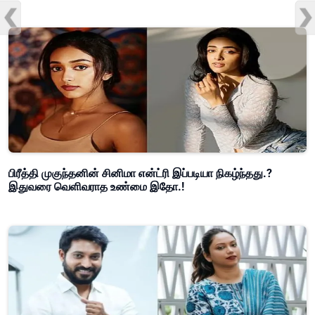
பிரீத்தி முகுந்தனின் சினிமா என்ட்ரி இப்படியா நிகழ்ந்தது.?
இதுவரை வெளிவராத உண்மை இதோ.!