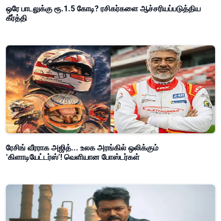
ஒரே பாடலுக்கு ரூ.1.5 கோடி? ரசிகர்களை ஆச்சரியப்படுத்திய
கீர்த்தி
ரேசிங் வீரராக அஜித்... உலக அரங்கில் ஒலிக்கும்
‘கிளாடியேட்டர்ஸ்’! வெளியான போஸ்டர்கள்