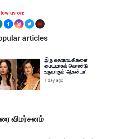
llow us on:
pular articles
இரு கதாநாயகிகளை
மையமாகக் கொண்டு
உருவாகும் 'ஆகன்யா'
1 day ago
ிரை விமர்சனம்