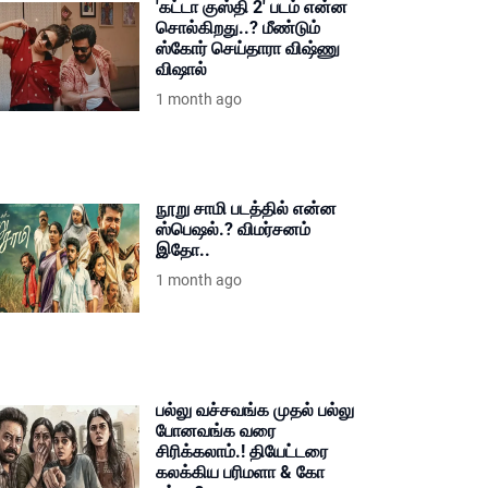
'கட்டா குஸ்தி 2' படம் என்ன
சொல்கிறது..? மீண்டும்
ஸ்கோர் செய்தாரா விஷ்ணு
விஷால்
1 month ago
நூறு சாமி படத்தில் என்ன
ஸ்பெஷல்.? விமர்சனம்
இதோ..
1 month ago
பல்லு வச்சவங்க முதல் பல்லு
போனவங்க வரை
சிரிக்கலாம்.! தியேட்டரை
கலக்கிய பரிமளா & கோ