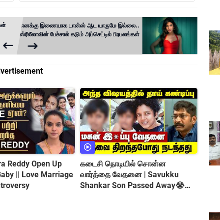
கள்
எனக்கு இணையாக டான்ஸ் ஆட யாருமே இல்லை..
ஸ்ரீலீலாவின் பேச்சால் கடும் அப்செட்டில் பிரபலங்கள்
vertisement
tra Reddy Open Up
கடைசி நொடியில் சொன்ன
வார்த்தை வேதனை | Savukku
troversy
Shankar Son Passed Away😭
Shocking Incident