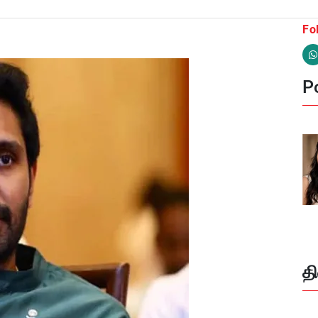
Fo
Po
த