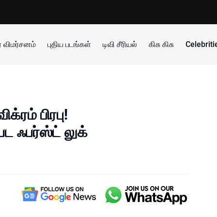
 விமர்சனம்
புதிய படங்கள்
டிவி சீரியல்
கிசு கிசு
Celebrit
க்ரம் பிரபு!
ட ஃபர்ஸ்ட் லுக்