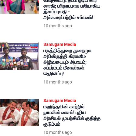
மோதிவிட்டு தப்பி ஓடிய கார்
சாரதி; பரிதாபமாக பலியாகிய
இளம் யுவதி -
அக்கரைப்பற்றில் சம்பவம்!
10 months ago
Samugam Media
பருத்தித்துறை துறைமுக
அபிவிருத்தி கிராமமே
அழிவடையும் அபாயம்;
சுப்பர்மடம் மீனவர்கள்
தெரிவிப்பு!
10 months ago
Samugam Media
மஹிந்தவின் காற்றில்
நாமலின் வாசம்! புதிய
அரசியல் முயற்சியில் குதித்த
குடும்பம்
10 months ago