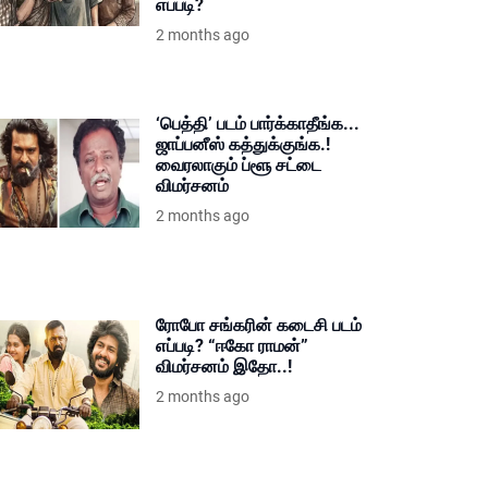
எப்படி?
2 months ago
‘பெத்தி’ படம் பார்க்காதீங்க...
ஜாப்பனீஸ் கத்துக்குங்க.!
வைரலாகும் ப்ளூ சட்டை
விமர்சனம்
2 months ago
ரோபோ சங்கரின் கடைசி படம்
எப்படி? “ஈகோ ராமன்”
விமர்சனம் இதோ..!
2 months ago