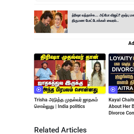
த்ரிஷா வந்தாச்சு... அப்போ விஜய்? குஷ்பு ம
திருமண போட்டோக்கள் வைரல்..
Ad
Trisha அடுத்த முதல்வர் ஜாதகம்
Kayal Chai
சொல்லுது | India politics
About Her Baby || Love Marriage
Divorce Con
Related Articles