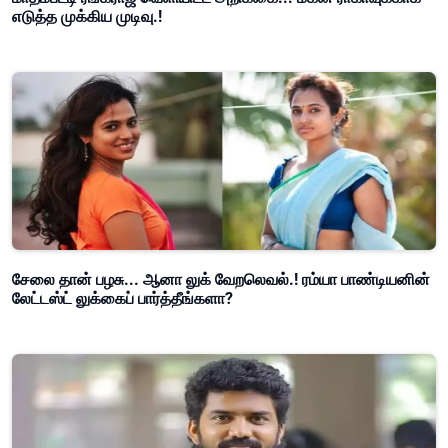
எடுத்த முக்கிய முடிவு.!
சேலை தான் பழசு... ஆனா லுக் வேறலெவல்.! ரம்யா பாண்டியனின்
லேட்டஸ்ட் லுக்கைப் பார்த்தீங்களா?