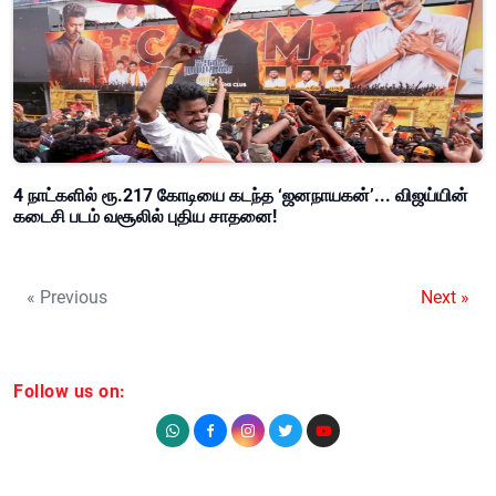
4 நாட்களில் ரூ.217 கோடியை கடந்த ‘ஜனநாயகன்’... விஜய்யின்
கடைசி படம் வசூலில் புதிய சாதனை!
« Previous
Next »
Follow us on: