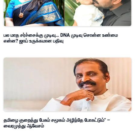
பல மாத சர்ச்சைக்கு முடிவு… DNA முடிவு சொன்ன உண்மை
என்ன? ஜாய் உருக்கமான பதிவு
தமிழை குறைத்து பேசும் சமூகம் அழிந்தே போகட்டும்" –
வைரமுத்து ஆவேசம்