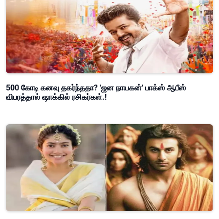
500 கோடி கனவு தகர்ந்ததா? 'ஜன நாயகன்' பாக்ஸ் ஆபீஸ்
விபரத்தால் ஷாக்கில் ரசிகர்கள்.!