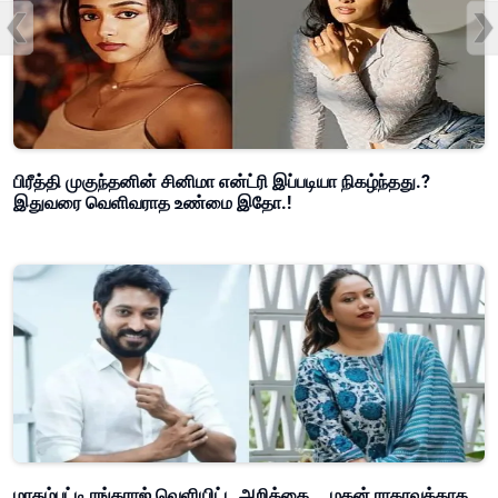
பிரீத்தி முகுந்தனின் சினிமா என்ட்ரி இப்படியா நிகழ்ந்தது.?
இதுவரை வெளிவராத உண்மை இதோ.!
மாதம்பட்டி ரங்கராஜ் வெளியிட்ட அறிக்கை... மகன் ராகாவுக்காக