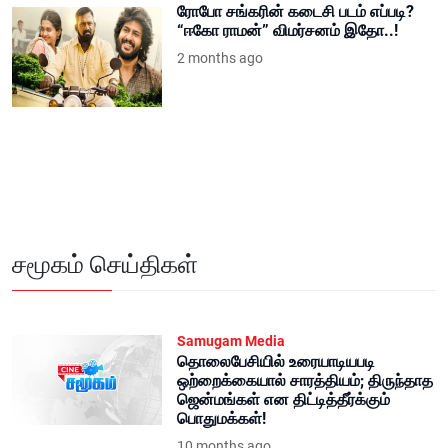
ரோபோ சங்கரின் கடைசி படம் எப்படி?
“ஈகோ ராமன்” விமர்சனம் இதோ..!
2 months ago
சமூகம் செய்திகள்
Samugam Media
தொலைபேசியில் உரையாடியபடி
ஒற்றைக்கையால் சாரத்தியம்; திருந்தாத
ஜென்மங்கள் என திட்டித்தீர்க்கும்
பொதுமக்கள்!
10 months ago