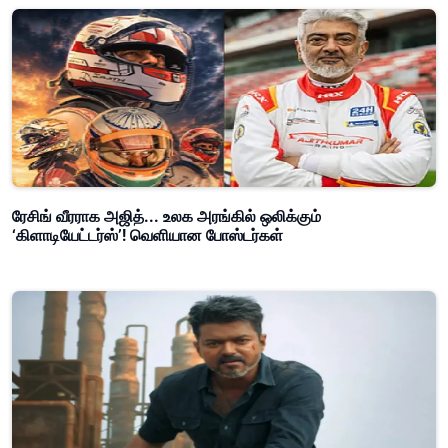
ரேசிங் வீரராக அஜித்... உலக அரங்கில் ஒலிக்கும்
‘கிளாடியேட்டர்ஸ்’! வெளியான போஸ்டர்கள்