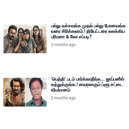
பல்லு வச்சவங்க முதல் பல்லு போனவங்க
வரை சிரிக்கலாம்.! தியேட்டரை கலக்கிய
பரிமளா & கோ எப்படி?
2 months ago
‘பெத்தி’ படம் பார்க்காதீங்க... ஜாப்பனீஸ்
கத்துக்குங்க.! வைரலாகும் ப்ளூ சட்டை
விமர்சனம்
2 months ago