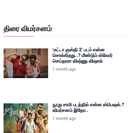
திரை விமர்சனம்
'கட்டா குஸ்தி 2' படம் என்ன
சொல்கிறது..? மீண்டும் ஸ்கோர்
செய்தாரா விஷ்ணு விஷால்
1 month ago
நூறு சாமி படத்தில் என்ன ஸ்பெஷல்.?
விமர்சனம் இதோ..
1 month ago