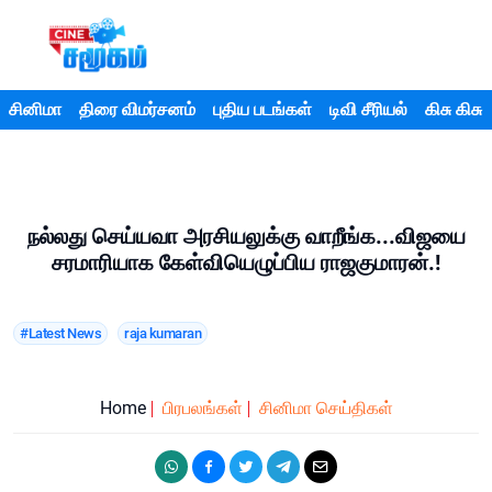
சினிமா
திரை விமர்சனம்
புதிய படங்கள்
டிவி சீரியல்
கிசு கிசு
நல்லது செய்யவா அரசியலுக்கு வாறீங்க...விஜயை
சரமாரியாக கேள்வியெழுப்பிய ராஜகுமாரன்.!
#Latest News
raja kumaran
Home
பிரபலங்கள்
சினிமா செய்திகள்