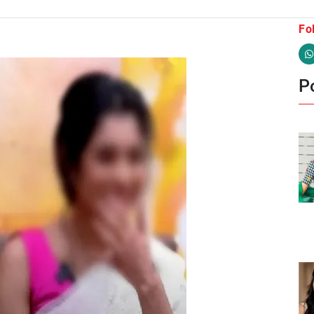
Fo
Po