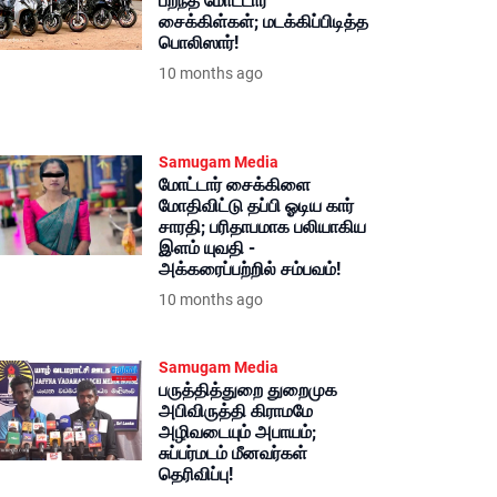
பறந்த மோட்டார்
சைக்கிள்கள்; மடக்கிப்பிடித்த
பொலிஸார்!
10 months ago
Samugam Media
மோட்டார் சைக்கிளை
மோதிவிட்டு தப்பி ஓடிய கார்
சாரதி; பரிதாபமாக பலியாகிய
இளம் யுவதி -
அக்கரைப்பற்றில் சம்பவம்!
10 months ago
Samugam Media
பருத்தித்துறை துறைமுக
அபிவிருத்தி கிராமமே
அழிவடையும் அபாயம்;
சுப்பர்மடம் மீனவர்கள்
தெரிவிப்பு!