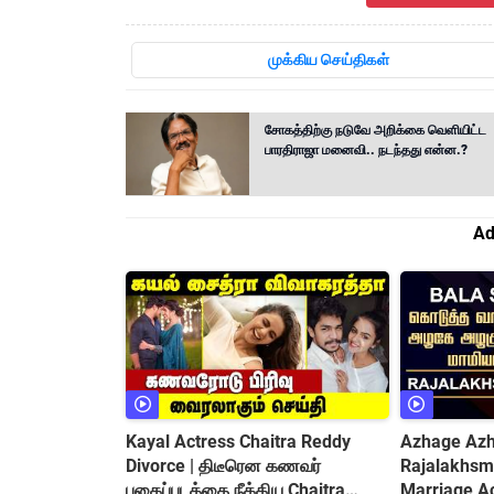
முக்கிய செய்திகள்
சோகத்திற்கு நடுவே அறிக்கை வெளியிட்ட
பாரதிராஜா மனைவி.. நடந்தது என்ன.?
Ad
Kayal Actress Chaitra Reddy
Azhage Azh
Divorce | திடீரென கணவர்
Rajalakhsmi
புகைப்படத்தை நீக்கிய Chaitra
Marriage A