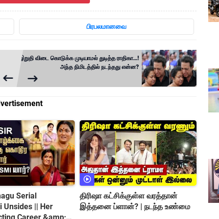
பிரபலமானவை
இறுதி விடை கொடுக்க முடியாமல் துடித்த ராதிகா…!
அந்த நிமிடத்தில் நடந்தது என்ன?
vertisement
agu Serial
திரிஷா கட்சிக்குள்ள வரத்தான்
 Unsides || Her
இத்தனை ப்ளான்? | நடந்த உண்மை
cting Career &amp;