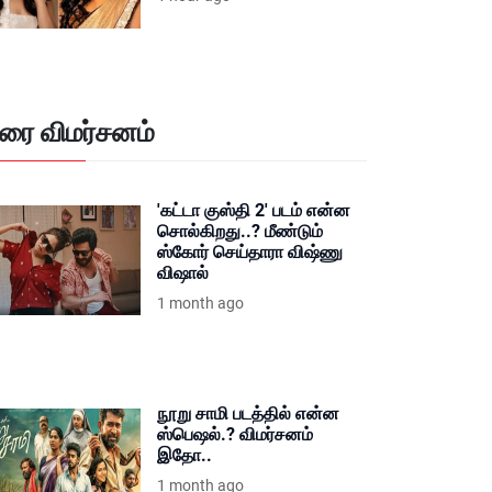
ிரை விமர்சனம்
'கட்டா குஸ்தி 2' படம் என்ன
சொல்கிறது..? மீண்டும்
ஸ்கோர் செய்தாரா விஷ்ணு
விஷால்
1 month ago
நூறு சாமி படத்தில் என்ன
ஸ்பெஷல்.? விமர்சனம்
இதோ..
1 month ago