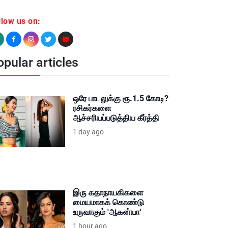
llow us on:
pular articles
ஒரே பாடலுக்கு ரூ.1.5 கோடி?
ரசிகர்களை
ஆச்சரியப்படுத்திய கீர்த்தி
1 day ago
இரு கதாநாயகிகளை
மையமாகக் கொண்டு
உருவாகும் 'ஆகன்யா'
1 hour ago