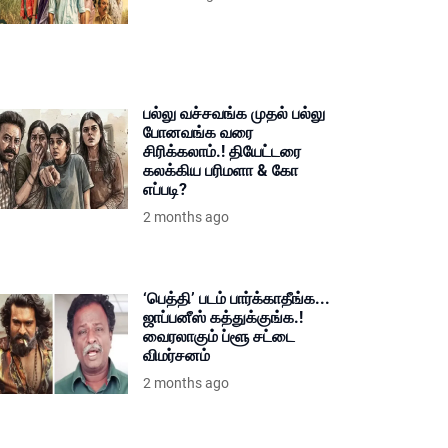
பல்லு வச்சவங்க முதல் பல்லு
போனவங்க வரை
சிரிக்கலாம்.! தியேட்டரை
கலக்கிய பரிமளா & கோ
எப்படி?
2 months ago
‘பெத்தி’ படம் பார்க்காதீங்க...
ஜாப்பனீஸ் கத்துக்குங்க.!
வைரலாகும் ப்ளூ சட்டை
விமர்சனம்
2 months ago