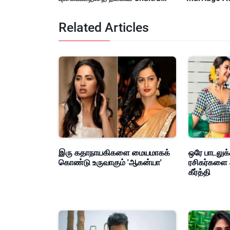
Reddy
Controvers
Related Articles
இரு கதாநாயகிகளை மையமாகக்
ஒரே பாடலுக்
கொண்டு உருவாகும் 'ஆகன்யா'
ரசிகர்களை 
கீர்த்தி