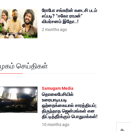
ரோபோ சங்கரின் கடைசி படம்
எப்படி? “ஈகோ ராமன்”
விமர்சனம் இதோ..!
2 months ago
மூகம் செய்திகள்
Samugam Media
தொலைபேசியில்
உரையாடியபடி
ஒற்றைக்கையால் சாரத்தியம்;
திருந்தாத ஜென்மங்கள் என
திட்டித்தீர்க்கும் பொதுமக்கள்!
10 months ago