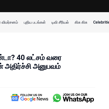
 விமர்சனம்
புதிய படங்கள்
டிவி சீரியல்
கிசு கிசு
Celebrit
ண்டா? 40 லட்சம் வரை
ன் அதிர்ச்சி அனுபவம்