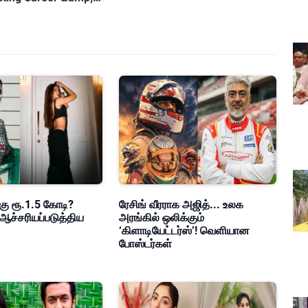
y
கு ரூ.1.5 கோடி?
ரேசிங் வீரராக அஜித்... உலக
ஆச்சரியப்படுத்திய
அரங்கில் ஒலிக்கும்
‘கிளாடியேட்டர்ஸ்’! வெளியான
போஸ்டர்கள்