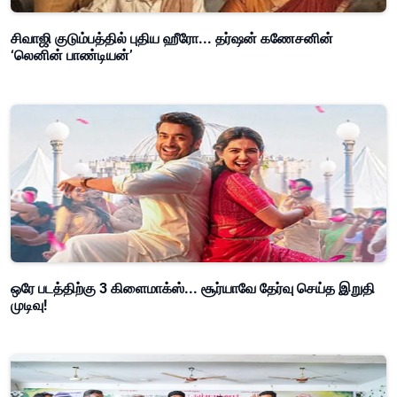
சிவாஜி குடும்பத்தில் புதிய ஹீரோ... தர்ஷன் கணேசனின்
‘லெனின் பாண்டியன்’
ஒரே படத்திற்கு 3 கிளைமாக்ஸ்... சூர்யாவே தேர்வு செய்த இறுதி
முடிவு!