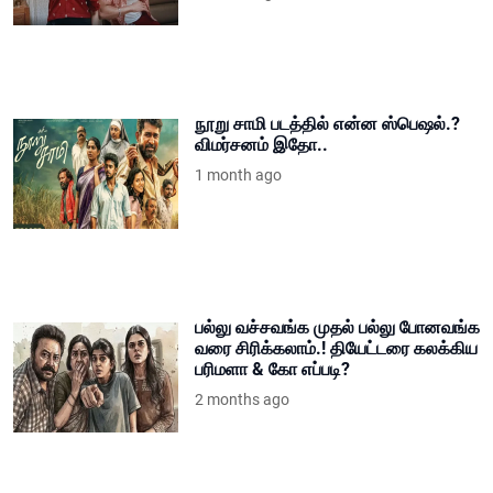
நூறு சாமி படத்தில் என்ன ஸ்பெஷல்.?
விமர்சனம் இதோ..
1 month ago
பல்லு வச்சவங்க முதல் பல்லு போனவங்க
வரை சிரிக்கலாம்.! தியேட்டரை கலக்கிய
பரிமளா & கோ எப்படி?
2 months ago