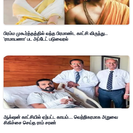
பிரம்ம முகூர்த்தத்தில் வந்த பிரமாண்ட காட்சி விருந்து..
'ராமாயணா' பட அப்டேட் படுவைரல்
ஆக்‌ஷன் காட்சியில் ஏற்பட்ட காயம்... வெற்றிகரமாக அறுவை
சிகிச்சை செய்த ராம் சரண்