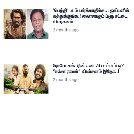
‘பெத்தி’ படம் பார்க்காதீங்க... ஜாப்பனீஸ்
கத்துக்குங்க.! வைரலாகும் ப்ளூ சட்டை
விமர்சனம்
2 months ago
ரோபோ சங்கரின் கடைசி படம் எப்படி?
“ஈகோ ராமன்” விமர்சனம் இதோ..!
2 months ago