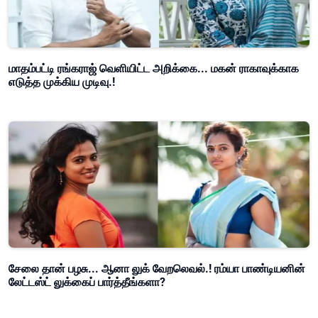
மாதம்பட்டி ரங்கராஜ் வெளியிட்ட அறிக்கை... மகன் ராகாவுக்காக
எடுத்த முக்கிய முடிவு.!
சேலை தான் பழசு... ஆனா லுக் வேறலெவல்.! ரம்யா பாண்டியனின்
லேட்டஸ்ட் லுக்கைப் பார்த்தீங்களா?