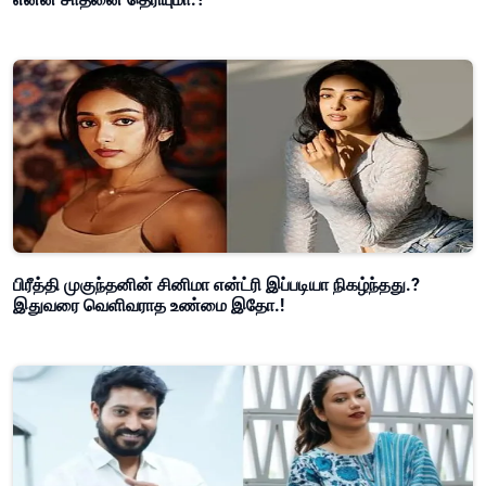
பிரீத்தி முகுந்தனின் சினிமா என்ட்ரி இப்படியா நிகழ்ந்தது.?
இதுவரை வெளிவராத உண்மை இதோ.!