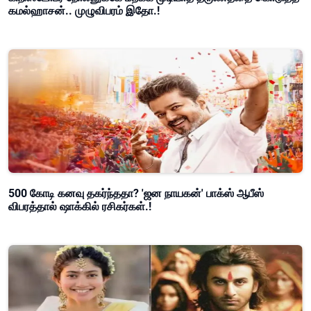
கமல்ஹாசன்.. முழுவிபரம் இதோ.!
500 கோடி கனவு தகர்ந்ததா? 'ஜன நாயகன்' பாக்ஸ் ஆபீஸ்
விபரத்தால் ஷாக்கில் ரசிகர்கள்.!