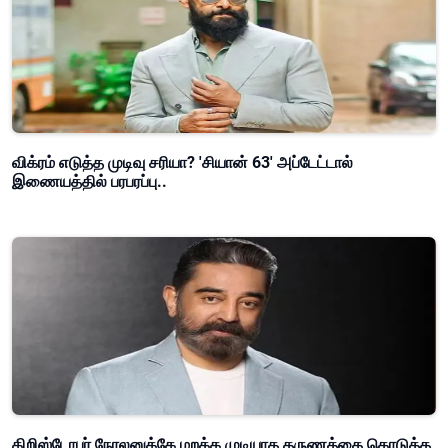
விக்ரம் எடுத்த முடிவு சரியா? 'சியான் 63' அப்டேட்டால்
இணையத்தில் பரபரப்பு..
கிறிஸ்டோபர் நோலனுக்கே மறக்க முடியாத தருணத்தை கொடுத்த