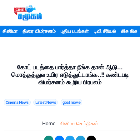
சினிமா
திரை விமர்சனம்
புதிய படங்கள்
டிவி சீரியல்
கிசு கிசு
கோட் படத்தை பார்த்தா நீங்க தான் ஆடு...
மொத்தத்துல உயிர எடுத்துட்டாங்க..!! கண்டபடி
விமர்சனம் கூறிய பிரபலம்
Cinema News
Latest News
goat movie
Home
சினிமா செய்திகள்