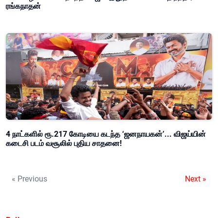
ரங்கநாதன்
4 நாட்களில் ரூ.217 கோடியை கடந்த ‘ஜனநாயகன்’... விஜய்யின்
கடைசி படம் வசூலில் புதிய சாதனை!
« Previous
Next »
Follow us on: