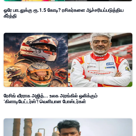
ஒரே பாடலுக்கு ரூ.1.5 கோடி? ரசிகர்களை ஆச்சரியப்படுத்திய
கீர்த்தி
ரேசிங் வீரராக அஜித்... உலக அரங்கில் ஒலிக்கும்
‘கிளாடியேட்டர்ஸ்’! வெளியான போஸ்டர்கள்