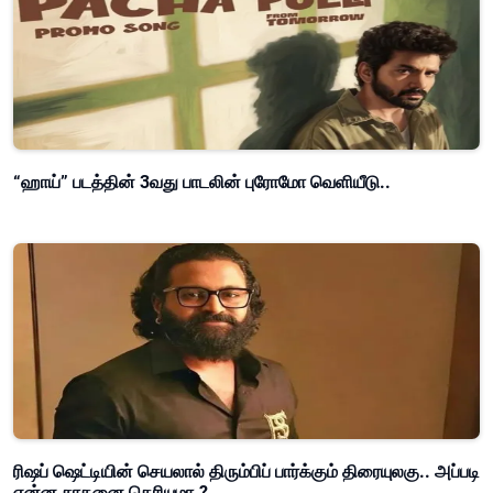
“ஹாய்” படத்தின் 3வது பாடலின் புரோமோ வெளியீடு..
ரிஷப் ஷெட்டியின் செயலால் திரும்பிப் பார்க்கும் திரையுலகு.. அப்படி
என்ன சாதனை தெரியுமா.?