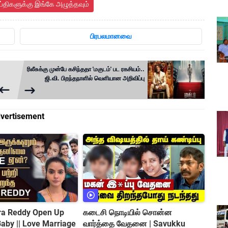
ய்திகளுக்கு இங்கே அழுத்தவும்
பிரபலமானவை
ரிலீசுக்கு முன்பே கசிந்ததா 'மகுடம்' பட ரகசியம்..
ஜி.வி. பிறந்தநாளில் வெளியான அறிவிப்பு
vertisement
tra Reddy Open Up
கடைசி நொடியில் சொன்ன
வார்த்தை வேதனை | Savukku