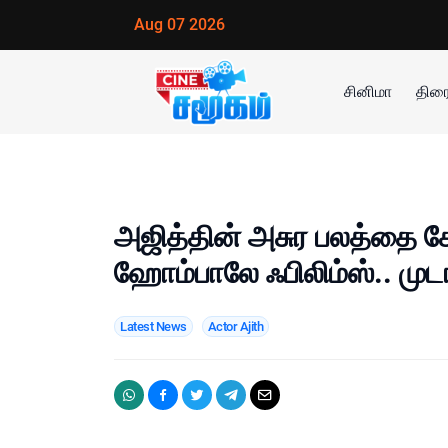
Aug 07 2026
சினிமா
திரை
அஜித்தின் அசுர பலத்தை ச
ஹோம்பாலே ஃபிலிம்ஸ்.. முடங்க
Latest News
Actor Ajith