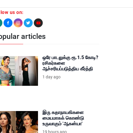
llow us on:
pular articles
ஒரே பாடலுக்கு ரூ.1.5 கோடி?
ரசிகர்களை
ஆச்சரியப்படுத்திய கீர்த்தி
1 day ago
இரு கதாநாயகிகளை
மையமாகக் கொண்டு
உருவாகும் 'ஆகன்யா'
19 hours ago