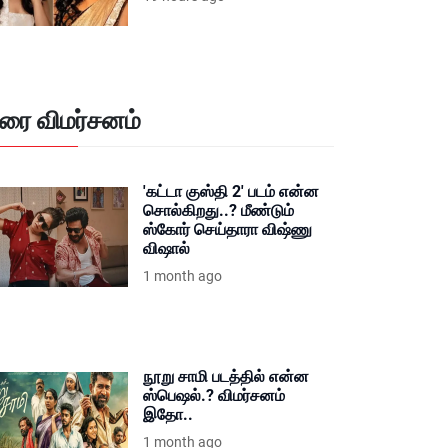
ிரை விமர்சனம்
'கட்டா குஸ்தி 2' படம் என்ன
சொல்கிறது..? மீண்டும்
ஸ்கோர் செய்தாரா விஷ்ணு
விஷால்
1 month ago
நூறு சாமி படத்தில் என்ன
ஸ்பெஷல்.? விமர்சனம்
இதோ..
1 month ago