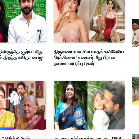
ிலிருந்தே சூர்யா மீது
திருமணமான சில மாதங்களிலேயே
ம் திறந்த மமிதா பைஜு
பிரச்சினை! கணவர் மீது பிரபல
நடிகை பரபரப்பு புகார்
 அதிர்ச்சி மேல்
பல மாத சர்ச்சைக்கு முடிவு… DNA