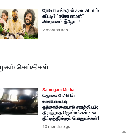
ரோபோ சங்கரின் கடைசி படம்
எப்படி? “ஈகோ ராமன்”
விமர்சனம் இதோ..!
2 months ago
மூகம் செய்திகள்
Samugam Media
தொலைபேசியில்
உரையாடியபடி
ஒற்றைக்கையால் சாரத்தியம்;
திருந்தாத ஜென்மங்கள் என
திட்டித்தீர்க்கும் பொதுமக்கள்!
10 months ago