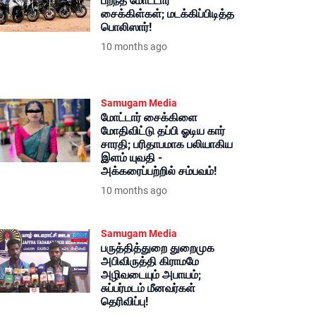
பறந்த மோட்டார்
சைக்கிள்கள்; மடக்கிப்பிடித்த
பொலிஸார்!
10 months ago
Samugam Media
மோட்டார் சைக்கிளை
மோதிவிட்டு தப்பி ஓடிய கார்
சாரதி; பரிதாபமாக பலியாகிய
இளம் யுவதி -
அக்கரைப்பற்றில் சம்பவம்!
10 months ago
Samugam Media
பருத்தித்துறை துறைமுக
அபிவிருத்தி கிராமமே
அழிவடையும் அபாயம்;
சுப்பர்மடம் மீனவர்கள்
தெரிவிப்பு!