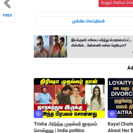
மேலும் சினிமா செ
PREV
முக்கிய செய்திகள்
இயக்குனர் சசியை பார்த்து பொறாமைப்பட்ட
மிஸ்கின்.. பின்னணி என்ன தெரியுமா?
Ad
Trisha அடுத்த முதல்வர் ஜாதகம்
Kayal Chai
சொல்லுது | India politics
About Her Baby || Love Marriage