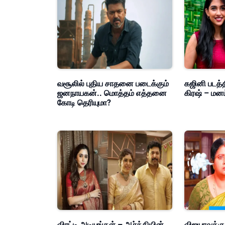
வசூலில் புதிய சாதனை படைக்கும்
கஜினி படத்த
ஜனநாயகன்.. மொத்தம் எத்தனை
கிரஷ் – மன
கோடி தெரியுமா?
விரட்டி அடியுங்கள் – ஆர்த்தியின்
விஜயாவுக்கு