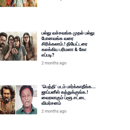
பல்லு வச்சவங்க முதல் பல்லு
போனவங்க வரை
சிரிக்கலாம்.! தியேட்டரை
கலக்கிய பரிமளா & கோ
எப்படி?
2 months ago
‘பெத்தி’ படம் பார்க்காதீங்க...
ஜாப்பனீஸ் கத்துக்குங்க.!
வைரலாகும் ப்ளூ சட்டை
விமர்சனம்
2 months ago