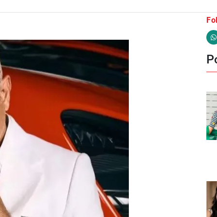
Fo
Po