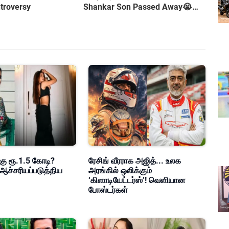
troversy
Shankar Son Passed Away😭
Shocking Incident
கு ரூ.1.5 கோடி?
ரேசிங் வீரராக அஜித்... உலக
ஆச்சரியப்படுத்திய
அரங்கில் ஒலிக்கும்
‘கிளாடியேட்டர்ஸ்’! வெளியான
போஸ்டர்கள்