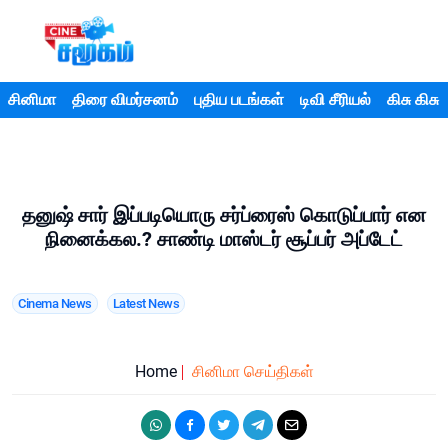
சினிமா
திரை விமர்சனம்
புதிய படங்கள்
டிவி சீரியல்
கிசு கிசு
தனுஷ் சார் இப்படியொரு சர்ப்ரைஸ் கொடுப்பார் என
நினைக்கல.? சாண்டி மாஸ்டர் சூப்பர் அப்டேட்
Cinema News
Latest News
Home
சினிமா செய்திகள்