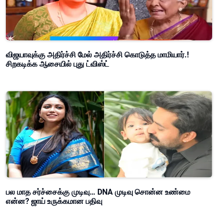
விஜயாவுக்கு அதிர்ச்சி மேல் அதிர்ச்சி கொடுத்த மாமியார்.!
சிறகடிக்க ஆசையில் புது ட்விஸ்ட்
பல மாத சர்ச்சைக்கு முடிவு… DNA முடிவு சொன்ன உண்மை
என்ன? ஜாய் உருக்கமான பதிவு