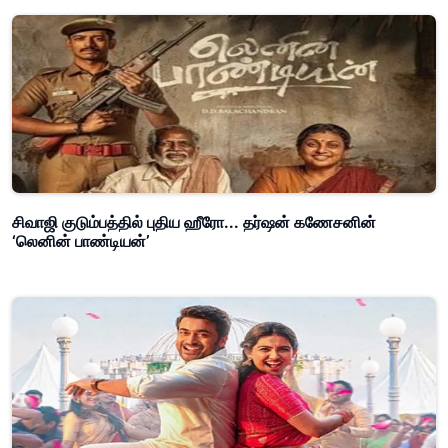
சிவாஜி குடும்பத்தில் புதிய ஹீரோ... தர்ஷன் கணேசனின்
‘லெனின் பாண்டியன்’