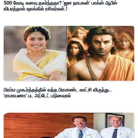
500 கோடி கனவு தகர்ந்ததா? 'ஜன நாயகன்' பாக்ஸ் ஆபீஸ்
விபரத்தால் ஷாக்கில் ரசிகர்கள்.!
பிரம்ம முகூர்த்தத்தில் வந்த பிரமாண்ட காட்சி விருந்து..
'ராமாயணா' பட அப்டேட் படுவைரல்