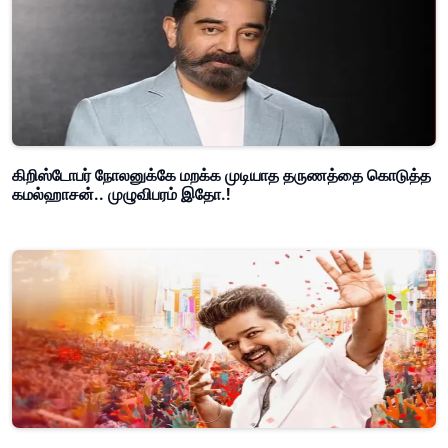
கிறிஸ்டோபர் நோலனுக்கே மறக்க முடியாத தருணத்தை கொடுத்த
கமல்ஹாசன்.. முழுவிபரம் இதோ.!