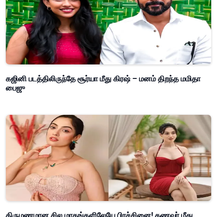
கஜினி படத்திலிருந்தே சூர்யா மீது கிரஷ் – மனம் திறந்த மமிதா
பைஜு
திருமணமான சில மாதங்களிலேயே பிரச்சினை! கணவர் மீது