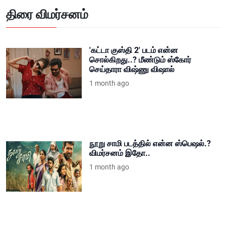
திரை விமர்சனம்
'கட்டா குஸ்தி 2' படம் என்ன
சொல்கிறது..? மீண்டும் ஸ்கோர்
செய்தாரா விஷ்ணு விஷால்
1 month ago
நூறு சாமி படத்தில் என்ன ஸ்பெஷல்.?
விமர்சனம் இதோ..
1 month ago