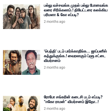
பல்லு வச்சவங்க முதல் பல்லு போனவங்க
வரை சிரிக்கலாம்.! தியேட்டரை கலக்கிய
பரிமளா & கோ எப்படி?
2 months ago
‘பெத்தி’ படம் பார்க்காதீங்க... ஜாப்பனீஸ்
கத்துக்குங்க.! வைரலாகும் ப்ளூ சட்டை
விமர்சனம்
2 months ago
ரோபோ சங்கரின் கடைசி படம் எப்படி?
“ஈகோ ராமன்” விமர்சனம் இதோ..!
2 months ago