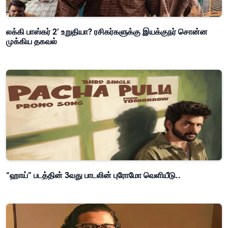
லக்கி பாஸ்கர் 2’ உறுதியா? ரசிகர்களுக்கு இயக்குநர் சொன்ன
முக்கிய தகவல்
“ஹாய்” படத்தின் 3வது பாடலின் புரோமோ வெளியீடு..