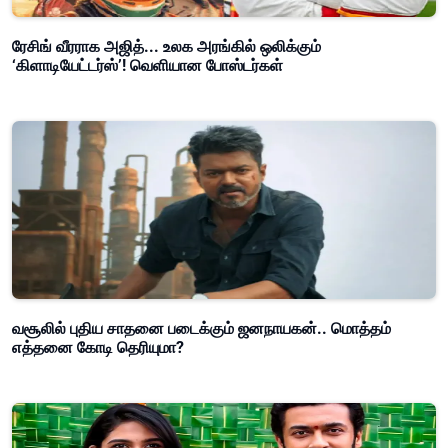
ரேசிங் வீரராக அஜித்... உலக அரங்கில் ஒலிக்கும்
‘கிளாடியேட்டர்ஸ்’! வெளியான போஸ்டர்கள்
வசூலில் புதிய சாதனை படைக்கும் ஜனநாயகன்.. மொத்தம்
எத்தனை கோடி தெரியுமா?