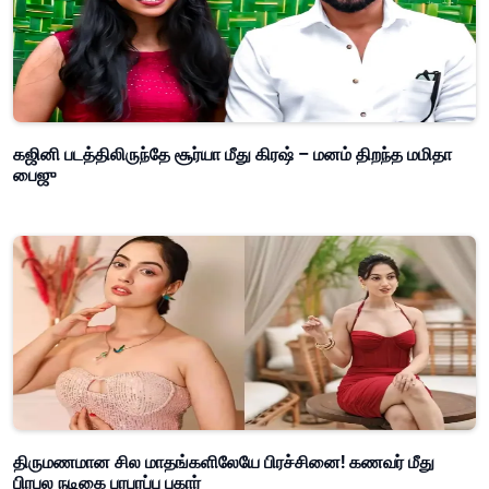
கஜினி படத்திலிருந்தே சூர்யா மீது கிரஷ் – மனம் திறந்த மமிதா
பைஜு
திருமணமான சில மாதங்களிலேயே பிரச்சினை! கணவர் மீது
பிரபல நடிகை பரபரப்பு புகார்