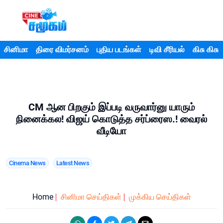
சினிமா
திரை விமர்சனம்
புதிய படங்கள்
டிவி சீரியல்
கிசு கிசு
CM ஆன பிறகும் இப்படி வருவார்னு யாரும்
நினைக்கல! விஜய் கொடுத்த சர்ப்ரைஸ.! வைரல்
வீடியோ
Cinema News
Latest News
Home
சினிமா செய்திகள்
முக்கிய செய்திகள்