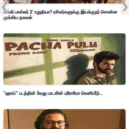
லக்கி பாஸ்கர் 2’ உறுதியா? ரசிகர்களுக்கு இயக்குநர் சொன்ன
முக்கிய தகவல்
“ஹாய்” படத்தின் 3வது பாடலின் புரோமோ வெளியீடு..