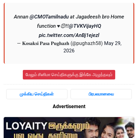
Annan
@CMOTamilnadu
at Jagadeesh bro Home
function ♥️😍!!
@TVKVijayHQ
pic.twitter.com/AnBj1ejezl
— 𝐊𝐨𝐬𝐚𝐤𝐬𝐢 𝐏𝐚𝐬𝐚 𝐏𝐮𝐠𝐡𝐚𝐳𝐡 (@pughazh58)
May 29,
2026
மேலும் சினிமா செய்திகளுக்கு இங்கே அழுத்தவும்
முக்கிய செய்திகள்
பிரபலமானவை
Advertisement