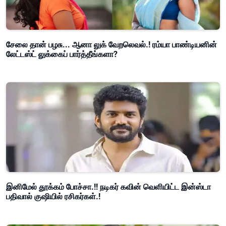
சேலை தான் பழசு... ஆனா லுக் வேறலெவல்.! ரம்யா பாண்டியனின்
லேட்டஸ்ட் லுக்கைப் பார்த்தீங்களா?
இனிமேல் தூக்கம் போச்சா.!! நடிகர் கவின் வெளியிட்ட இன்ஸ்டா
பதிவால் குஷியில் ரசிகர்கள்.!