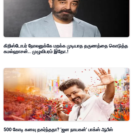
கிறிஸ்டோபர் நோலனுக்கே மறக்க முடியாத தருணத்தை கொடுத்த
கமல்ஹாசன்.. முழுவிபரம் இதோ.!
500 கோடி கனவு தகர்ந்ததா? 'ஜன நாயகன்' பாக்ஸ் ஆபீஸ்