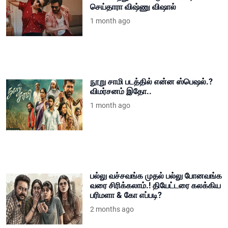
செய்தாரா விஷ்ணு விஷால்
1 month ago
நூறு சாமி படத்தில் என்ன ஸ்பெஷல்.?
விமர்சனம் இதோ..
1 month ago
பல்லு வச்சவங்க முதல் பல்லு போனவங்க
வரை சிரிக்கலாம்.! தியேட்டரை கலக்கிய
பரிமளா & கோ எப்படி?
2 months ago