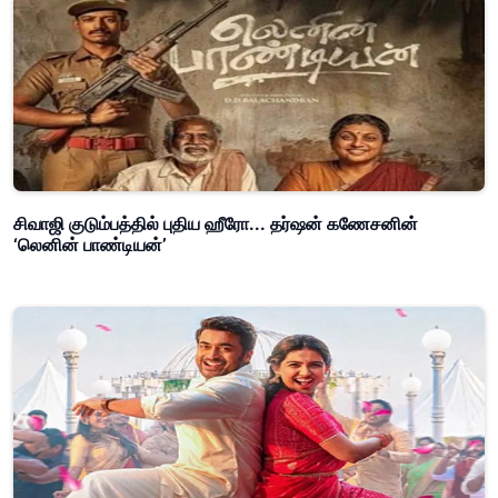
சிவாஜி குடும்பத்தில் புதிய ஹீரோ... தர்ஷன் கணேசனின்
‘லெனின் பாண்டியன்’