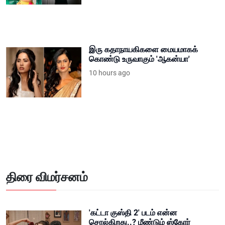
இரு கதாநாயகிகளை மையமாகக்
கொண்டு உருவாகும் 'ஆகன்யா'
10 hours ago
திரை விமர்சனம்
'கட்டா குஸ்தி 2' படம் என்ன
சொல்கிறது..? மீண்டும் ஸ்கோர்