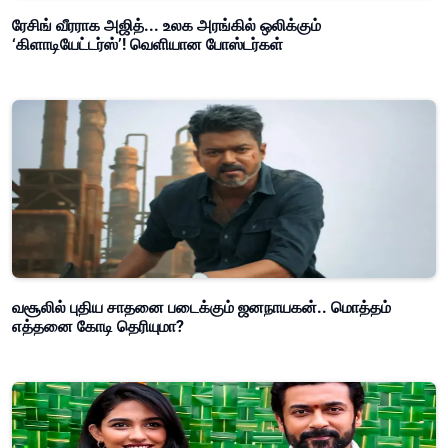
ரேசிங் வீரராக அஜித்... உலக அரங்கில் ஒலிக்கும்
‘கிளாடியேட்டர்ஸ்’! வெளியான போஸ்டர்கள்
வசூலில் புதிய சாதனை படைக்கும் ஜனநாயகன்.. மொத்தம்
எத்தனை கோடி தெரியுமா?