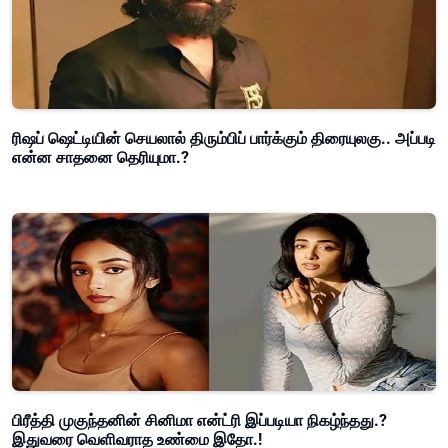
ரிஷப் ஷெட்டியின் செயலால் திரும்பிப் பார்க்கும் திரையுலகு.. அப்படி
என்ன சாதனை தெரியுமா.?
பிரீத்தி முகுந்தனின் சினிமா என்ட்ரி இப்படியா நிகழ்ந்தது.?
இதுவரை வெளிவராத உண்மை இதோ.!