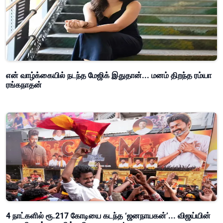
என் வாழ்க்கையில் நடந்த மேஜிக் இதுதான்... மனம் திறந்த ரம்யா
ரங்கநாதன்
4 நாட்களில் ரூ.217 கோடியை கடந்த ‘ஜனநாயகன்’... விஜய்யின்