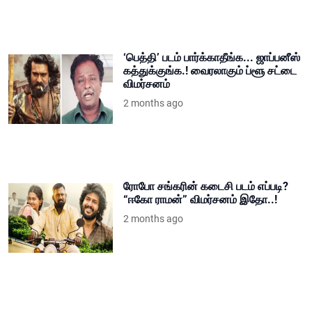
‘பெத்தி’ படம் பார்க்காதீங்க... ஜாப்பனீஸ்
கத்துக்குங்க.! வைரலாகும் ப்ளூ சட்டை
விமர்சனம்
2 months ago
ரோபோ சங்கரின் கடைசி படம் எப்படி?
“ஈகோ ராமன்” விமர்சனம் இதோ..!
2 months ago