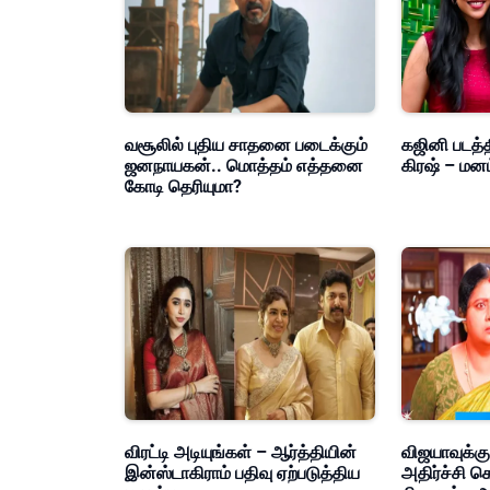
வசூலில் புதிய சாதனை படைக்கும்
கஜினி படத்த
ஜனநாயகன்.. மொத்தம் எத்தனை
கிரஷ் – மன
கோடி தெரியுமா?
விரட்டி அடியுங்கள் – ஆர்த்தியின்
விஜயாவுக்கு
இன்ஸ்டாகிராம் பதிவு ஏற்படுத்திய
அதிர்ச்சி க