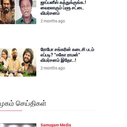
ஜாப்பனீஸ் கத்துக்குங்க.!
வைரலாகும் ப்ளூ சட்டை
விமர்சனம்
2 months ago
ரோபோ சங்கரின் கடைசி படம்
எப்படி? “ஈகோ ராமன்”
விமர்சனம் இதோ..!
2 months ago
மூகம் செய்திகள்
Samugam Media