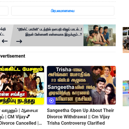
பிரபலமானவை
சக்தி
"டூரிஸ்ட் பாமிலி" படத்தில் தளபதி விஜய் பாடல்..!
ட்ட
இதன் பின்னணி என்னவாக இருக்கும்..?
vertisement
் வாழனும் | ஆசையா
Sangeetha Open Up About Their
் | CM Vijay💕
Divorce Withdrawal || Cm Vijay
ivorce Cancelled |😍
Trisha Controversy Clarified