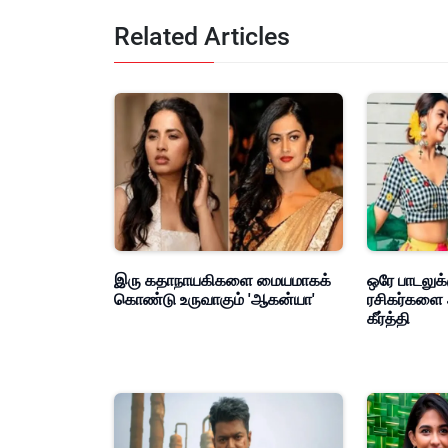
REUNION C
Related Articles
இரு கதாநாயகிகளை மையமாகக்
ஒரே பாடலுக்
கொண்டு உருவாகும் 'ஆகன்யா'
ரசிகர்களை 
கீர்த்தி