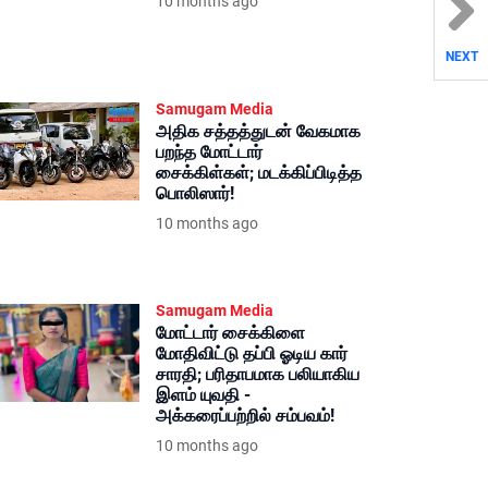
10 months ago
NEXT
Samugam Media
அதிக சத்தத்துடன் வேகமாக
பறந்த மோட்டார்
சைக்கிள்கள்; மடக்கிப்பிடித்த
பொலிஸார்!
10 months ago
Samugam Media
மோட்டார் சைக்கிளை
மோதிவிட்டு தப்பி ஓடிய கார்
சாரதி; பரிதாபமாக பலியாகிய
இளம் யுவதி -
அக்கரைப்பற்றில் சம்பவம்!
10 months ago