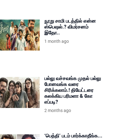
நூறு சாமி படத்தில் என்ன
ஸ்பெஷல்.? விமர்சனம்
இதோ..
1 month ago
பல்லு வச்சவங்க முதல் பல்லு
போனவங்க வரை
சிரிக்கலாம்.! தியேட்டரை
கலக்கிய பரிமளா & கோ
எப்படி?
2 months ago
‘பெத்தி’ படம் பார்க்காதீங்க...