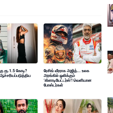
onfirmed
கு ரூ.1.5 கோடி?
ரேசிங் வீரராக அஜித்... உலக
ஆச்சரியப்படுத்திய
அரங்கில் ஒலிக்கும்
‘கிளாடியேட்டர்ஸ்’! வெளியான
போஸ்டர்கள்