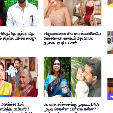
ிலிருந்தே சூர்யா மீது
திருமணமான சில மாதங்களிலேயே
ம் திறந்த மமிதா பைஜு
பிரச்சினை! கணவர் மீது பிரபல
நடிகை பரபரப்பு புகார்
 அதிர்ச்சி மேல்
பல மாத சர்ச்சைக்கு முடிவு… DNA
ொடுத்த மாமியார்.!
முடிவு சொன்ன உண்மை என்ன?