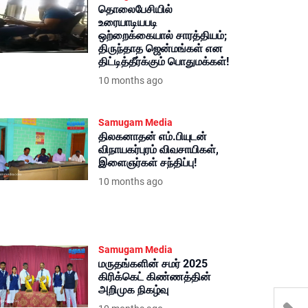
தொலைபேசியில்
உரையாடியபடி
ஒற்றைக்கையால் சாரத்தியம்;
திருந்தாத ஜென்மங்கள் என
திட்டித்தீர்க்கும் பொதுமக்கள்!
10 months ago
Samugam Media
திலகனாதன் எம்.பியுடன்
விநாயகர்புரம் விவசாயிகள்,
இளைஞர்கள் சந்திப்பு!
10 months ago
Samugam Media
மருதங்களின் சமர் 2025
கிரிக்கெட் கிண்ணத்தின்
அறிமுக நிகழ்வு