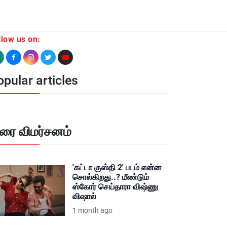
llow us on:
pular articles
ிரை விமர்சனம்
'கட்டா குஸ்தி 2' படம் என்ன
சொல்கிறது..? மீண்டும்
ஸ்கோர் செய்தாரா விஷ்ணு
விஷால்
1 month ago