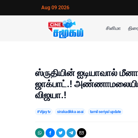
Aug 09 2026
சினிமா
திரை
ஸ்ருதியின் ஐடியாவால் மீனா
ஜாக்பாட்.! அண்ணாமலையிடம்
விஜயா.!
#Vijay tv
sirakadikka asai
tamil seriyal update