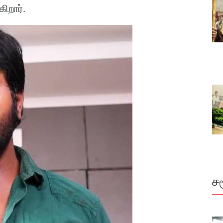
கிறார்
.
ச