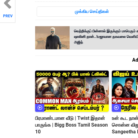
முக்கிய செய்திகள்
PREV
வெற்றிக்குப் பின்னால் இருக்கும் மாபெரும் 
ஷாலினி தான்..!மஜாவான தகவலை வெளியி
அஜித்
Ad
பிரமாண்டமான வீடு | Twist இதான்
உன் கூட நான
பாருங்க | Bigg Boss Tamil Season
சொன்ன விஜய
10
Sangeetha D