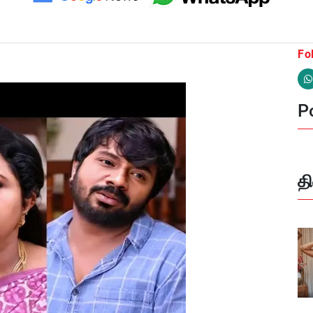
Fo
Po
த