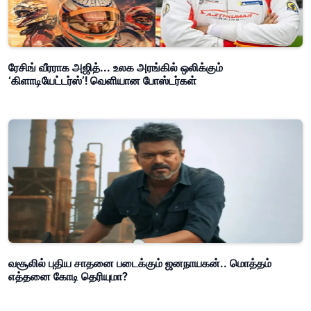
ரேசிங் வீரராக அஜித்... உலக அரங்கில் ஒலிக்கும்
‘கிளாடியேட்டர்ஸ்’! வெளியான போஸ்டர்கள்
வசூலில் புதிய சாதனை படைக்கும் ஜனநாயகன்.. மொத்தம்
எத்தனை கோடி தெரியுமா?