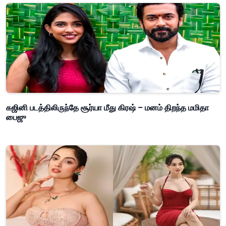
கஜினி படத்திலிருந்தே சூர்யா மீது கிரஷ் – மனம் திறந்த மமிதா
பைஜு