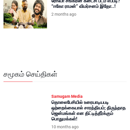
ரோபோ சங்கரின் கடைசி படம் எப்படி?
“ஈகோ ராமன்” விமர்சனம் இதோ..!
2 months ago
சமூகம் செய்திகள்
Samugam Media
தொலைபேசியில் உரையாடியபடி
ஒற்றைக்கையால் சாரத்தியம்; திருந்தாத
ஜென்மங்கள் என திட்டித்தீர்க்கும்
பொதுமக்கள்!
10 months ago