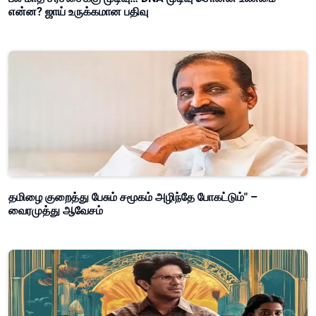
என்ன? ஜாய் உருக்கமான பதிவு
தமிழை குறைத்து பேசும் சமூகம் அழிந்தே போகட்டும்" –
வைரமுத்து ஆவேசம்