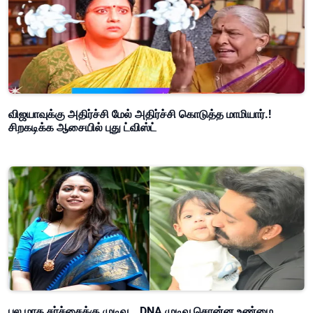
விஜயாவுக்கு அதிர்ச்சி மேல் அதிர்ச்சி கொடுத்த மாமியார்.!
சிறகடிக்க ஆசையில் புது ட்விஸ்ட்
பல மாத சர்ச்சைக்கு முடிவு… DNA முடிவு சொன்ன உண்மை