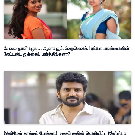
சேலை தான் பழசு... ஆனா லுக் வேறலெவல்.! ரம்யா பாண்டியனின்
லேட்டஸ்ட் லுக்கைப் பார்த்தீங்களா?
இனிமேல் தூக்கம் போச்சா.!! நடிகர் கவின் வெளியிட்ட இன்ஸ்டா