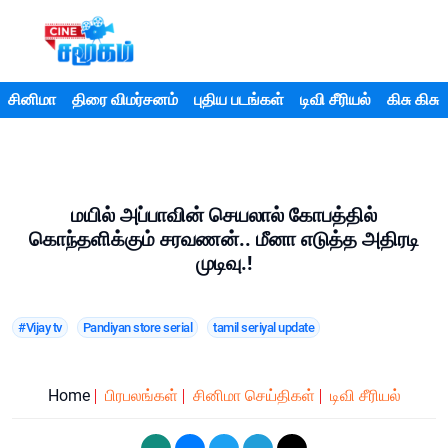
சினிமா
திரை விமர்சனம்
புதிய படங்கள்
டிவி சீரியல்
கிசு கிசு
மயில் அப்பாவின் செயலால் கோபத்தில்
கொந்தளிக்கும் சரவணன்.. மீனா எடுத்த அதிரடி
முடிவு.!
#Vijay tv
Pandiyan store serial
tamil seriyal update
Home
பிரபலங்கள்
சினிமா செய்திகள்
டிவி சீரியல்