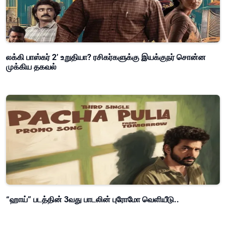
லக்கி பாஸ்கர் 2’ உறுதியா? ரசிகர்களுக்கு இயக்குநர் சொன்ன
முக்கிய தகவல்
“ஹாய்” படத்தின் 3வது பாடலின் புரோமோ வெளியீடு..