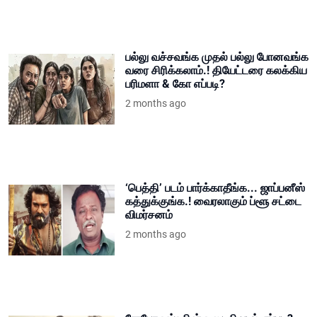
பல்லு வச்சவங்க முதல் பல்லு போனவங்க
வரை சிரிக்கலாம்.! தியேட்டரை கலக்கிய
பரிமளா & கோ எப்படி?
2 months ago
‘பெத்தி’ படம் பார்க்காதீங்க... ஜாப்பனீஸ்
கத்துக்குங்க.! வைரலாகும் ப்ளூ சட்டை
விமர்சனம்
2 months ago