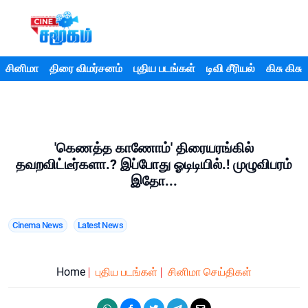
சினிமா
திரை விமர்சனம்
புதிய படங்கள்
டிவி சீரியல்
கிசு கிசு
'கெணத்த காணோம்' திரையரங்கில்
தவறவிட்டீர்களா.? இப்போது ஓடிடியில்.! முழுவிபரம்
இதோ...
Cinema News
Latest News
Home
புதிய படங்கள்
சினிமா செய்திகள்