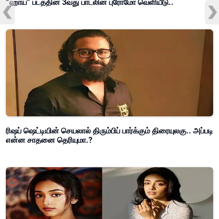
“ஹாய்” படத்தின் 3வது பாடலின் புரோமோ வெளியீடு..
ரிஷப் ஷெட்டியின் செயலால் திரும்பிப் பார்க்கும் திரையுலகு.. அப்படி
என்ன சாதனை தெரியுமா.?