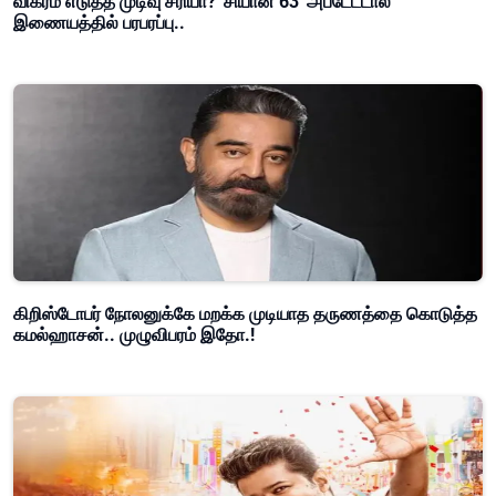
விக்ரம் எடுத்த முடிவு சரியா? 'சியான் 63' அப்டேட்டால்
இணையத்தில் பரபரப்பு..
கிறிஸ்டோபர் நோலனுக்கே மறக்க முடியாத தருணத்தை கொடுத்த
கமல்ஹாசன்.. முழுவிபரம் இதோ.!