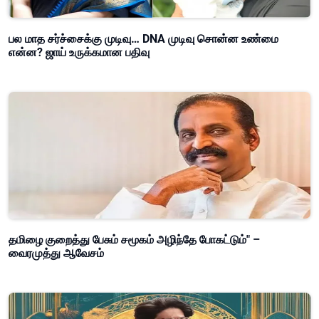
பல மாத சர்ச்சைக்கு முடிவு… DNA முடிவு சொன்ன உண்மை
என்ன? ஜாய் உருக்கமான பதிவு
தமிழை குறைத்து பேசும் சமூகம் அழிந்தே போகட்டும்" –
வைரமுத்து ஆவேசம்