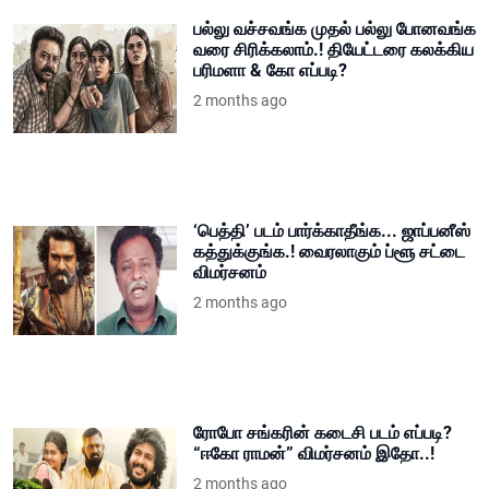
பல்லு வச்சவங்க முதல் பல்லு போனவங்க
வரை சிரிக்கலாம்.! தியேட்டரை கலக்கிய
பரிமளா & கோ எப்படி?
2 months ago
‘பெத்தி’ படம் பார்க்காதீங்க... ஜாப்பனீஸ்
கத்துக்குங்க.! வைரலாகும் ப்ளூ சட்டை
விமர்சனம்
2 months ago
ரோபோ சங்கரின் கடைசி படம் எப்படி?
“ஈகோ ராமன்” விமர்சனம் இதோ..!
2 months ago