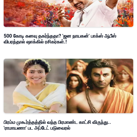
500 கோடி கனவு தகர்ந்ததா? 'ஜன நாயகன்' பாக்ஸ் ஆபீஸ்
விபரத்தால் ஷாக்கில் ரசிகர்கள்.!
பிரம்ம முகூர்த்தத்தில் வந்த பிரமாண்ட காட்சி விருந்து..
'ராமாயணா' பட அப்டேட் படுவைரல்