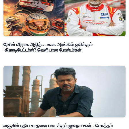
ரேசிங் வீரராக அஜித்... உலக அரங்கில் ஒலிக்கும்
‘கிளாடியேட்டர்ஸ்’! வெளியான போஸ்டர்கள்
வசூலில் புதிய சாதனை படைக்கும் ஜனநாயகன்.. மொத்தம்