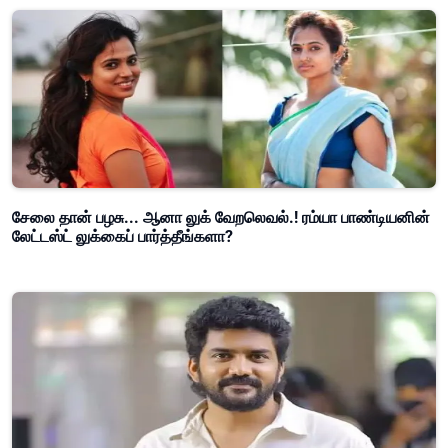
சேலை தான் பழசு... ஆனா லுக் வேறலெவல்.! ரம்யா பாண்டியனின்
லேட்டஸ்ட் லுக்கைப் பார்த்தீங்களா?