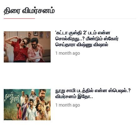
திரை விமர்சனம்
'கட்டா குஸ்தி 2' படம் என்ன
சொல்கிறது..? மீண்டும் ஸ்கோர்
செய்தாரா விஷ்ணு விஷால்
1 month ago
நூறு சாமி படத்தில் என்ன ஸ்பெஷல்.?
விமர்சனம் இதோ..
1 month ago