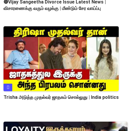
🔴Vijay Sangeetha Divorce Issue Latest News |
விசாரணைக்கு வரும் வழக்கு | மீண்டும் சேர வாய்ப்பு
Trisha அடுத்த முதல்வர் ஜாதகம் சொல்லுது | India politics