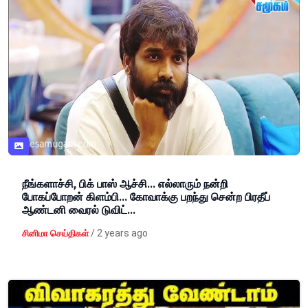
நீங்களாச்சி, பிக் பாஸ் ஆச்சி... எல்லாரும் நன்றி
போகப்போறன் கிளம்பி... கோவாக்கு பறந்து சென்ற பிரதீப்
ஆண்டனி வைரல் டுவிட்...
/
2 years ago
சினிமா செய்திகள்