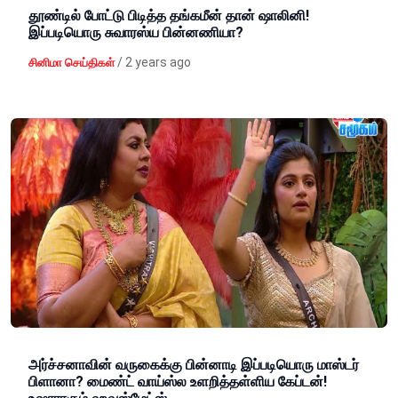
தூண்டில் போட்டு பிடித்த தங்கமீன் தான் ஷாலினி!
இப்படியொரு சுவாரஸ்ய பின்னணியா?
/
2 years ago
சினிமா செய்திகள்
அர்ச்சனாவின் வருகைக்கு பின்னாடி இப்படியொரு மாஸ்டர்
பிளானா? மைண்ட் வாய்ஸ்ல உளறித்தள்ளிய கேப்டன்!