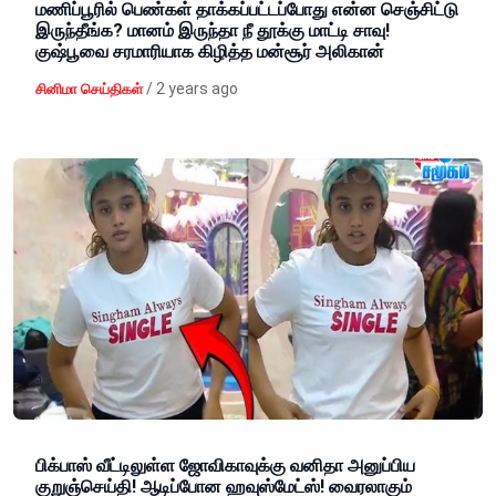
மணிப்பூரில் பெண்கள் தாக்கப்பட்டப்போது என்ன செஞ்சிட்டு
இருந்தீங்க? மானம் இருந்தா நீ தூக்கு மாட்டி சாவு!
குஷ்பூவை சரமாரியாக கிழித்த மன்சூர் அலிகான்
/
2 years ago
சினிமா செய்திகள்
பிக்பாஸ் வீட்டிலுள்ள ஜோவிகாவுக்கு வனிதா அனுப்பிய
குறுஞ்செய்தி! ஆடிப்போன ஹவுஸ்மேட்ஸ்! வைரலாகும்