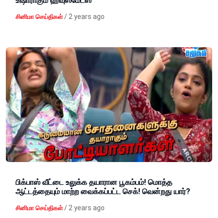
உஷாராகும் ஹவுஸ்மேட்ஸ்
/
2 years ago
சினிமா செய்திகள்
பிக்பாஸ் வீட்டை உலுக்க தயாரான பூகம்பம்! மொத்த
ஆட்டத்தையும் மாற்ற வைக்கப்பட்ட செக்! வென்றது யார்?
/
2 years ago
சினிமா செய்திகள்