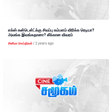
எக்ஸ் கன்டென்ட்க்கு சிவப்பு கம்பளம் விரிக்க ரெடியா?
அவங்க இவங்கதானா? லீக்கான விவரம்
/
2 years ago
சினிமா செய்திகள்