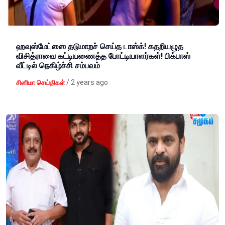
ஹவுஸ்மேட்ஸை தடுமாறச் செய்த டாஸ்க்! கதறியழுத
விசித்ராவை கட்டியணைத்த போட்டியாளர்கள்! பிக்பாஸ்
வீட்டில் நெகிழ்ச்சி சம்பவம்
/
2 years ago
சினிமா செய்திகள்