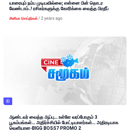
யாரையும் நம்ப முடியவில்லை; என்னை பின் தொடர
வேண்டாம்..! ரசிகர்களுக்கு கோரிக்கை வைத்த பிரதீப்
/
2 years ago
சினிமா செய்திகள்
ஆண்டவர் வைத்த ஆப்பு... உள்ளே வரப்போகும் 3
பூகம்பங்கள்... அதிர்ச்சியில் போட்டியாளர்கள்... அதிரடியாக
வெளியான-BIGG BOSS7 PROMO 2