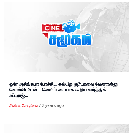
ஒரே அசிங்கமா போச்சி... எஸ்.ஜே சூர்யாவை வேணான்னு
சொல்லிட்டேன்... வெளிப்படையாக கூறிய கார்த்திக்
சுப்புராஜ்...
/
2 years ago
சினிமா செய்திகள்