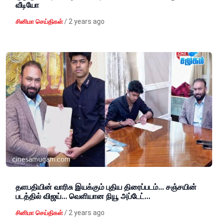
வீடியோ
/
2 years ago
சினிமா செய்திகள்
தளபதியின் வாரிசு இயக்கும் புதிய திரைப்படம்... சஞ்சயின்
படத்தில் விஜய்... வெளியான நியூ அப்டேட்...
/
2 years ago
சினிமா செய்திகள்