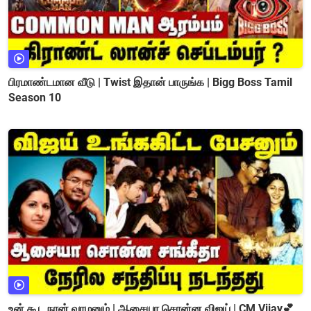
பிரமாண்டமான வீடு | Twist இதான் பாருங்க | Bigg Boss Tamil
Season 10
உன் கூட நான் வாழனும் | ஆசையா சொன்ன விஜய் | CM Vijay💕