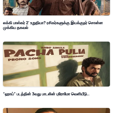
லக்கி பாஸ்கர் 2’ உறுதியா? ரசிகர்களுக்கு இயக்குநர் சொன்ன
முக்கிய தகவல்
“ஹாய்” படத்தின் 3வது பாடலின் புரோமோ வெளியீடு..