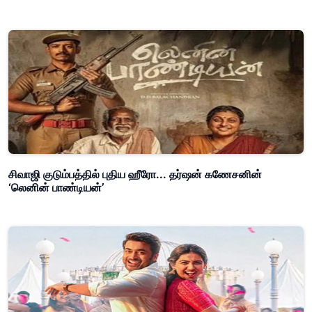
சிவாஜி குடும்பத்தில் புதிய ஹீரோ... தர்ஷன் கணேசனின்
‘லெனின் பாண்டியன்’