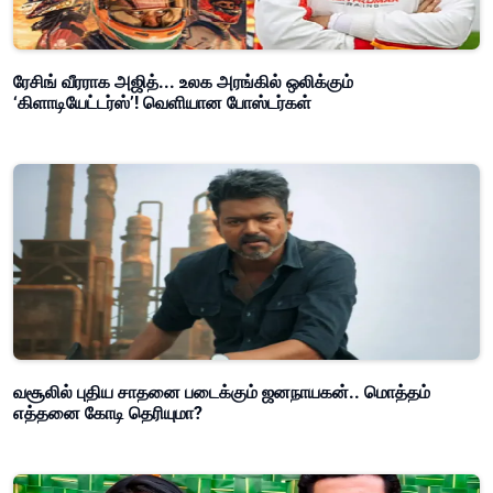
ரேசிங் வீரராக அஜித்... உலக அரங்கில் ஒலிக்கும்
‘கிளாடியேட்டர்ஸ்’! வெளியான போஸ்டர்கள்
வசூலில் புதிய சாதனை படைக்கும் ஜனநாயகன்.. மொத்தம்
எத்தனை கோடி தெரியுமா?