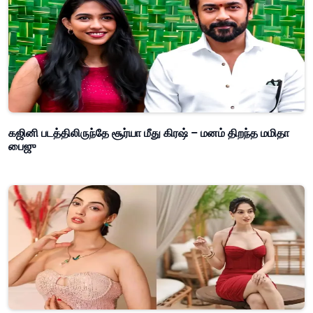
கஜினி படத்திலிருந்தே சூர்யா மீது கிரஷ் – மனம் திறந்த மமிதா
பைஜு