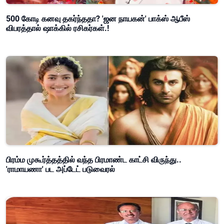
500 கோடி கனவு தகர்ந்ததா? 'ஜன நாயகன்' பாக்ஸ் ஆபீஸ்
விபரத்தால் ஷாக்கில் ரசிகர்கள்.!
பிரம்ம முகூர்த்தத்தில் வந்த பிரமாண்ட காட்சி விருந்து..
'ராமாயணா' பட அப்டேட் படுவைரல்