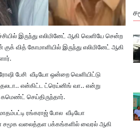
ச
ச்சியில் இருந்து எலிமினேட் ஆகி வெளியே சென்ற
ான் குக் வித் கோமாளியில் இருந்து எலிமினேட் ஆகி
ளார்.
ுரோஷி பேசி வீடியோ ஒன்றை வெளியிட்டு
தலடா.. என்கிட்ட ட்ரெய்னிங் வா.. என்று
 கமெண்ட் செய்திருந்தார்.
ாதம்பட்டி ரங்கராஜ் போல வீடியோ
ியோ சமூக வலைத்தள பக்கங்களில் வைரல் ஆகி