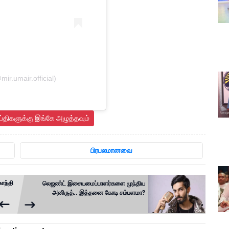
ir.umair.official)
ய்திகளுக்கு இங்கே அழுத்தவும்
பிரபலமானவை
ாந்தி
லெஜண்ட் இசையமைப்பாளர்களை முந்திய
அனிருத்.. இத்தனை கோடி சம்பளமா?