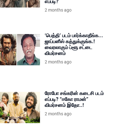
எப்படி?
2 months ago
‘பெத்தி’ படம் பார்க்காதீங்க...
ஜாப்பனீஸ் கத்துக்குங்க.!
வைரலாகும் ப்ளூ சட்டை
விமர்சனம்
2 months ago
ரோபோ சங்கரின் கடைசி படம்
எப்படி? “ஈகோ ராமன்”
விமர்சனம் இதோ..!
2 months ago