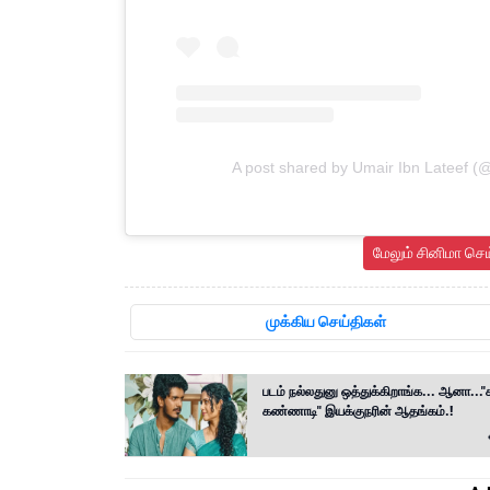
A post shared by Umair Ibn Lateef (@m
மேலும் சினிமா செ
முக்கிய செய்திகள்
படம் நல்லதுனு ஒத்துக்கிறாங்க... ஆனா..."க
கண்ணாடி" இயக்குநரின் ஆதங்கம்.!