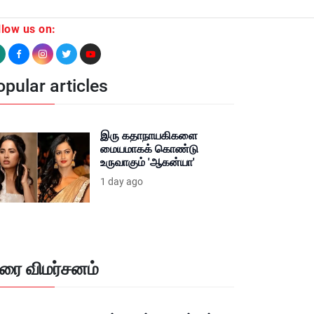
llow us on:
pular articles
இரு கதாநாயகிகளை
மையமாகக் கொண்டு
உருவாகும் 'ஆகன்யா'
1 day ago
ிரை விமர்சனம்