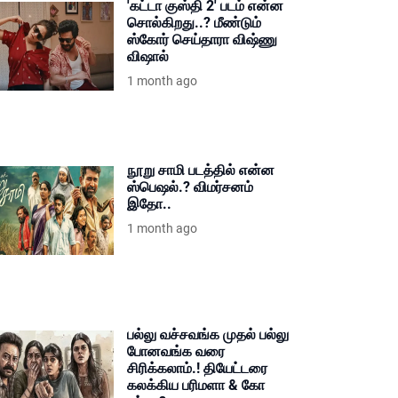
'கட்டா குஸ்தி 2' படம் என்ன
சொல்கிறது..? மீண்டும்
ஸ்கோர் செய்தாரா விஷ்ணு
விஷால்
1 month ago
நூறு சாமி படத்தில் என்ன
ஸ்பெஷல்.? விமர்சனம்
இதோ..
1 month ago
பல்லு வச்சவங்க முதல் பல்லு
போனவங்க வரை
சிரிக்கலாம்.! தியேட்டரை
கலக்கிய பரிமளா & கோ