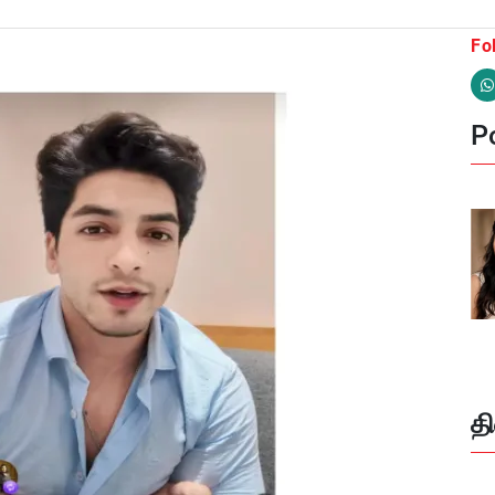
Fo
Po
த