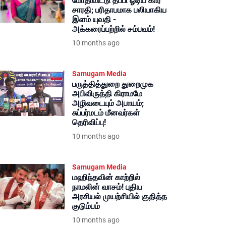
மோதிவிட்டு தப்பி ஓடிய கார்
சாரதி; பரிதாபமாக பலியாகிய
இளம் யுவதி -
அக்கரைப்பற்றில் சம்பவம்!
10 months ago
Samugam Media
பருத்தித்துறை துறைமுக
அபிவிருத்தி கிராமமே
அழிவடையும் அபாயம்;
சுப்பர்மடம் மீனவர்கள்
தெரிவிப்பு!
10 months ago
Samugam Media
மஹிந்தவின் காற்றில்
நாமலின் வாசம்! புதிய
அரசியல் முயற்சியில் குதித்த
குடும்பம்
10 months ago