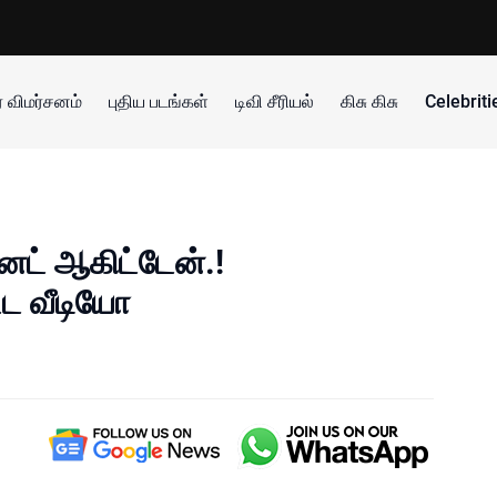
 விமர்சனம்
புதிய படங்கள்
டிவி சீரியல்
கிசு கிசு
Celebrit
ேட் ஆகிட்டேன்.!
்ட வீடியோ