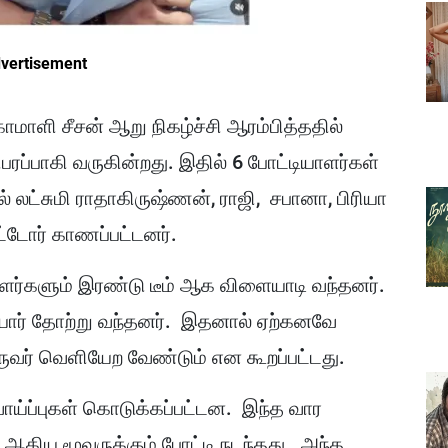
vertisement
 கோமாளி சீசன் ஆறு நிகழ்ச்சி ஆரம்பித்ததில்
ளிபரப்பாகி வருகின்றது. இதில் 6 போட்டியாளர்கள்
ல் லட்சுமி ராதாகிருஷ்ணன், ராஜி, சபானா, பிரியா
ிட்டோர் காணப்பட்டனர்.
ளர்களும் இரண்டு டீம் ஆக விளையாடி வந்தனர்.
ியோர் தோற்று வந்தனர். இதனால் ஏற்கனவே
ுவர் வெளியேற வேண்டும் என கூறப்பட்டது.
ாய்ப்புகள் கொடுக்கப்பட்டன. இந்த வார
் ஆகிய மூவருக்கும் போட்டி நடந்தது. அந்த