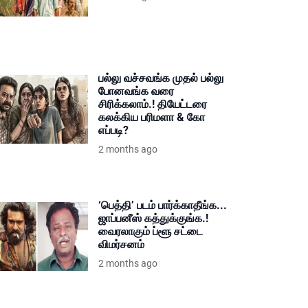
பல்லு வச்சவங்க முதல் பல்லு
போனவங்க வரை
சிரிக்கலாம்.! தியேட்டரை
கலக்கிய பரிமளா & கோ
எப்படி?
2 months ago
‘பெத்தி’ படம் பார்க்காதீங்க...
ஜாப்பனீஸ் கத்துக்குங்க.!
வைரலாகும் ப்ளூ சட்டை
விமர்சனம்
2 months ago