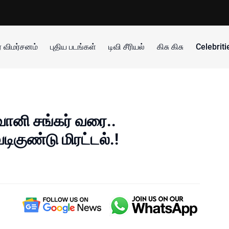
 விமர்சனம்
புதிய படங்கள்
டிவி சீரியல்
கிசு கிசு
Celebrit
பவானி சங்கர் வரை..
டிகுண்டு மிரட்டல்.!