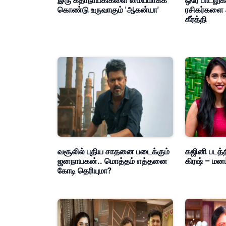
இரு கதாநாயகிகளை மையமாகக்
ஒரே பாடலுக்
கொண்டு உருவாகும் 'ஆகன்யா'
ரசிகர்களை 
கீர்த்தி
வசூலில் புதிய சாதனை படைக்கும்
கஜினி படத்த
ஜனநாயகன்.. மொத்தம் எத்தனை
கிரஷ் – மன
கோடி தெரியுமா?