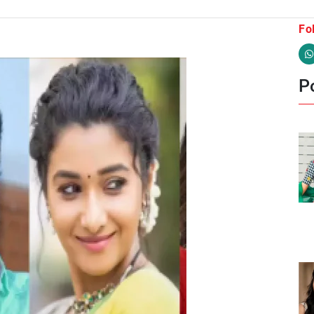
Fo
Po