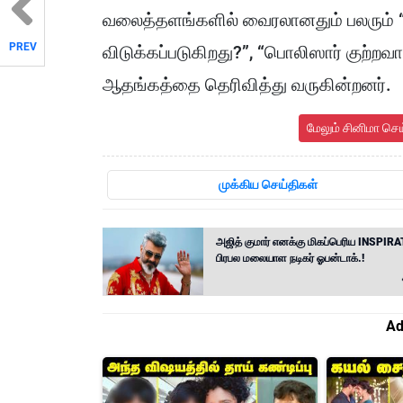
வலைத்தளங்களில் வைரலானதும் பலரும் “
PREV
விடுக்கப்படுகிறது?”, “பொலிஸார் குற்
ஆதங்கத்தை தெரிவித்து வருகின்றனர்.
மேலும் சினிமா செ
முக்கிய செய்திகள்
அஜித் குமார் எனக்கு மிகப்பெரிய INSPIRA
பிரபல மலையாள நடிகர் ஓபன்டாக்.!
Ad