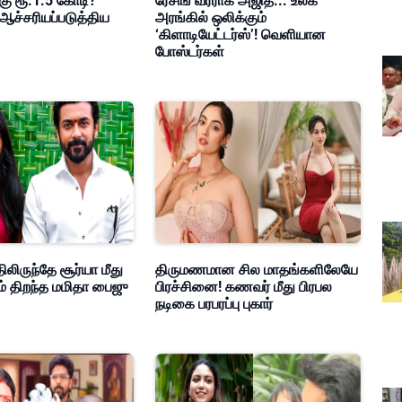
கு ரூ.1.5 கோடி?
ரேசிங் வீரராக அஜித்... உலக
ஆச்சரியப்படுத்திய
அரங்கில் ஒலிக்கும்
‘கிளாடியேட்டர்ஸ்’! வெளியான
போஸ்டர்கள்
ிலிருந்தே சூர்யா மீது
திருமணமான சில மாதங்களிலேயே
ம் திறந்த மமிதா பைஜு
பிரச்சினை! கணவர் மீது பிரபல
நடிகை பரபரப்பு புகார்