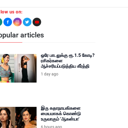
llow us on:
pular articles
ஒரே பாடலுக்கு ரூ.1.5 கோடி?
ரசிகர்களை
ஆச்சரியப்படுத்திய கீர்த்தி
1 day ago
இரு கதாநாயகிகளை
மையமாகக் கொண்டு
உருவாகும் 'ஆகன்யா'
6 hours ago