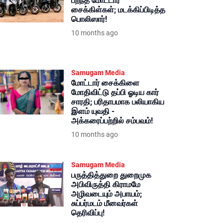
பறந்த மோட்டார்
சைக்கிள்கள்; மடக்கிப்பிடித்த
பொலிஸார்!
10 months ago
Samugam Media
மோட்டார் சைக்கிளை
மோதிவிட்டு தப்பி ஓடிய கார்
சாரதி; பரிதாபமாக பலியாகிய
இளம் யுவதி -
அக்கரைப்பற்றில் சம்பவம்!
10 months ago
Samugam Media
பருத்தித்துறை துறைமுக
அபிவிருத்தி கிராமமே
அழிவடையும் அபாயம்;
சுப்பர்மடம் மீனவர்கள்
தெரிவிப்பு!