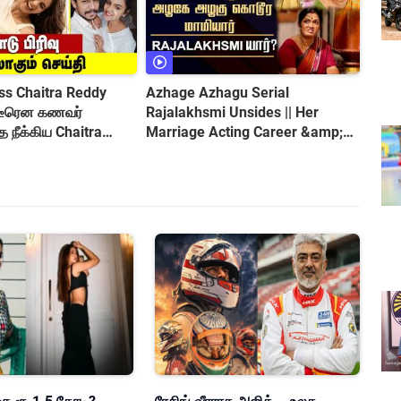
ss Chaitra Reddy
Azhage Azhagu Serial
ிடீரென கணவர்
Rajalakhsmi Unsides || Her
itra
Marriage Acting Career &amp;
Controversy