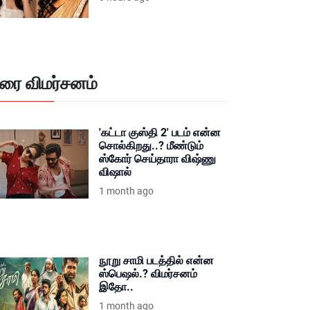
ிரை விமர்சனம்
'கட்டா குஸ்தி 2' படம் என்ன
சொல்கிறது..? மீண்டும்
ஸ்கோர் செய்தாரா விஷ்ணு
விஷால்
1 month ago
நூறு சாமி படத்தில் என்ன
ஸ்பெஷல்.? விமர்சனம்
இதோ..
1 month ago