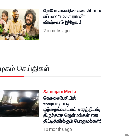
ரோபோ சங்கரின் கடைசி படம்
எப்படி? “ஈகோ ராமன்”
விமர்சனம் இதோ..!
2 months ago
மூகம் செய்திகள்
Samugam Media
தொலைபேசியில்
உரையாடியபடி
ஒற்றைக்கையால் சாரத்தியம்;
திருந்தாத ஜென்மங்கள் என
திட்டித்தீர்க்கும் பொதுமக்கள்!
10 months ago