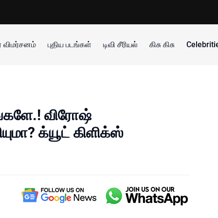
 விமர்சனம்
புதிய படங்கள்
டிவி சீரியல்
கிசு கிசு
Celebrit
்களே.! விரோஷ்
யுமா? க்யூட் கிளிக்ஸ்