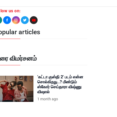
llow us on:
pular articles
ிரை விமர்சனம்
'கட்டா குஸ்தி 2' படம் என்ன
சொல்கிறது..? மீண்டும்
ஸ்கோர் செய்தாரா விஷ்ணு
விஷால்
1 month ago