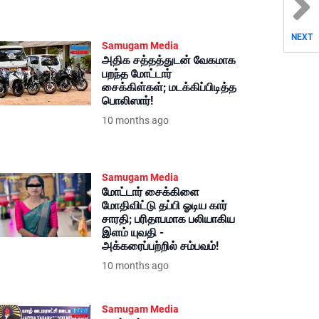
NEXT
Samugam Media
அதிக சத்தத்துடன் வேகமாக
பறந்த மோட்டார்
சைக்கிள்கள்; மடக்கிப்பிடித்த
பொலிஸார்!
10 months ago
Samugam Media
மோட்டார் சைக்கிளை
மோதிவிட்டு தப்பி ஓடிய கார்
சாரதி; பரிதாபமாக பலியாகிய
இளம் யுவதி -
அக்கரைப்பற்றில் சம்பவம்!
10 months ago
Samugam Media