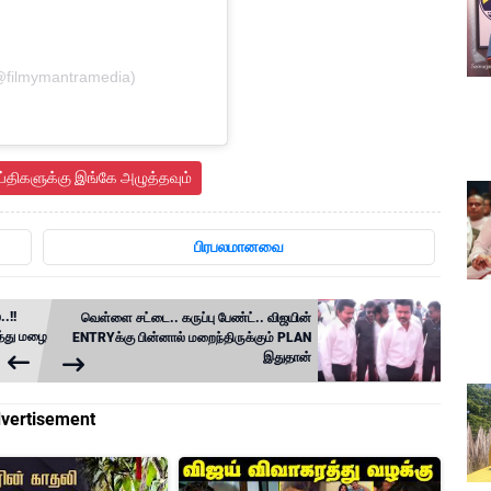
@filmymantramedia)
ய்திகளுக்கு இங்கே அழுத்தவும்
பிரபலமானவை
.!!
வெள்ளை சட்டை.. கருப்பு பேண்ட்.. விஜயின்
்த்து மழை
ENTRYக்கு பின்னால் மறைந்திருக்கும் PLAN
இதுதான்
vertisement