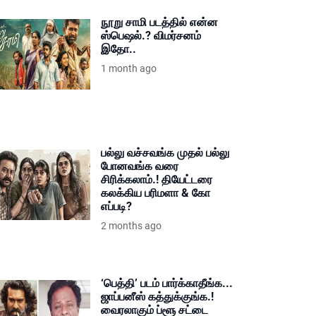
நூறு சாமி படத்தில் என்ன
ஸ்பெஷல்.? விமர்சனம்
இதோ..
1 month ago
பல்லு வச்சவங்க முதல் பல்லு
போனவங்க வரை
சிரிக்கலாம்.! தியேட்டரை
கலக்கிய பரிமளா & கோ
எப்படி?
2 months ago
‘பெத்தி’ படம் பார்க்காதீங்க...
ஜாப்பனீஸ் கத்துக்குங்க.!
வைரலாகும் ப்ளூ சட்டை