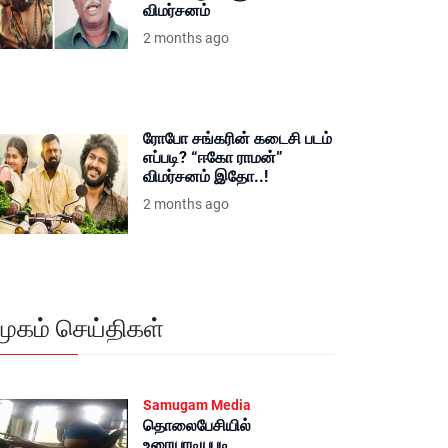
விமர்சனம்
2 months ago
ரோபோ சங்கரின் கடைசி படம்
எப்படி? “ஈகோ ராமன்”
விமர்சனம் இதோ..!
2 months ago
மூகம் செய்திகள்
Samugam Media
தொலைபேசியில்
உரையாடியபடி