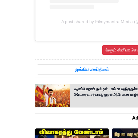
A post shared by Filmymantra Media (
மேலும் சினிமா செ
முக்கிய செய்திகள்
ஆளப்போறான் தமிழன்.. சும்மா அதிருதுல்ல.
பிரேமலதா, சத்யராஜ் முதல் அமீர் வரை வாழ
Ad