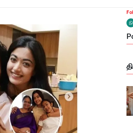
Fo
Po
த