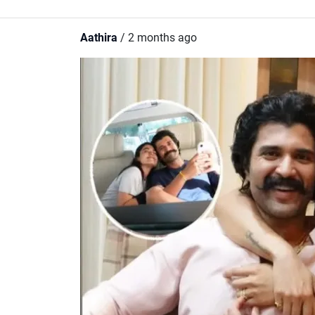
Aathira
/ 2 months ago