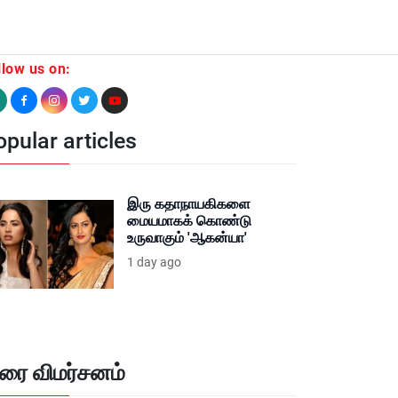
llow us on:
pular articles
இரு கதாநாயகிகளை
மையமாகக் கொண்டு
உருவாகும் 'ஆகன்யா'
1 day ago
ிரை விமர்சனம்