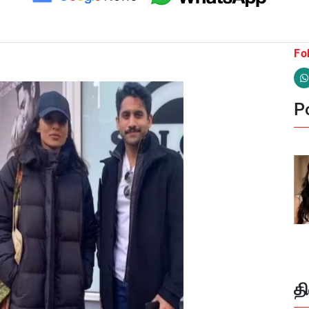
Fo
Po
த