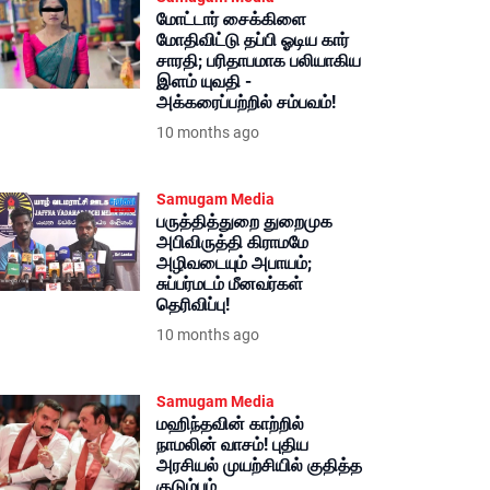
மோட்டார் சைக்கிளை
மோதிவிட்டு தப்பி ஓடிய கார்
சாரதி; பரிதாபமாக பலியாகிய
இளம் யுவதி -
அக்கரைப்பற்றில் சம்பவம்!
10 months ago
Samugam Media
பருத்தித்துறை துறைமுக
அபிவிருத்தி கிராமமே
அழிவடையும் அபாயம்;
சுப்பர்மடம் மீனவர்கள்
தெரிவிப்பு!
10 months ago
Samugam Media
மஹிந்தவின் காற்றில்
நாமலின் வாசம்! புதிய
அரசியல் முயற்சியில் குதித்த
குடும்பம்