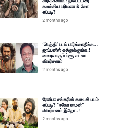
சிரிக்கலாம்.! தியேட்டரை
கலக்கிய பரிமளா & கோ
எப்படி?
2 months ago
‘பெத்தி’ படம் பார்க்காதீங்க...
ஜாப்பனீஸ் கத்துக்குங்க.!
வைரலாகும் ப்ளூ சட்டை
விமர்சனம்
2 months ago
ரோபோ சங்கரின் கடைசி படம்
எப்படி? “ஈகோ ராமன்”
விமர்சனம் இதோ..!
2 months ago