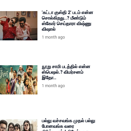
'கட்டா குஸ்தி 2' படம் என்ன
சொல்கிறது..? மீண்டும்
ஸ்கோர் செய்தாரா விஷ்ணு
விஷால்
1 month ago
நூறு சாமி படத்தில் என்ன
ஸ்பெஷல்.? விமர்சனம்
இதோ..
1 month ago
பல்லு வச்சவங்க முதல் பல்லு
போனவங்க வரை