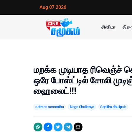
Aug 07 2026
சினிமா
திரை
மறக்க முடியாத ரிவெஞ்ச் 
ஒரே போஸ்ட்டில் சோலி முடிஞ
ஹைலைட்!!!
actress samantha
Naga Chaitanya
Sopitha dhulipala