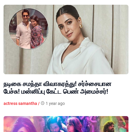
நடிகை சமந்தா விவாகரத்து! சர்ச்சையான
பேச்சு! மன்னிப்பு கேட்ட பெண் அமைச்சர்!
actress samantha /
1 year ago