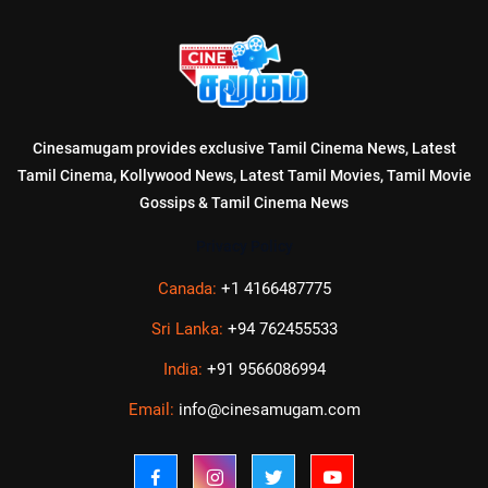
Cinesamugam provides exclusive Tamil Cinema News, Latest
Tamil Cinema, Kollywood News, Latest Tamil Movies, Tamil Movie
Gossips & Tamil Cinema News
Privacy Policy
Canada:
+1 4166487775
Sri Lanka:
+94 762455533
India:
+91 9566086994
Email:
info@cinesamugam.com