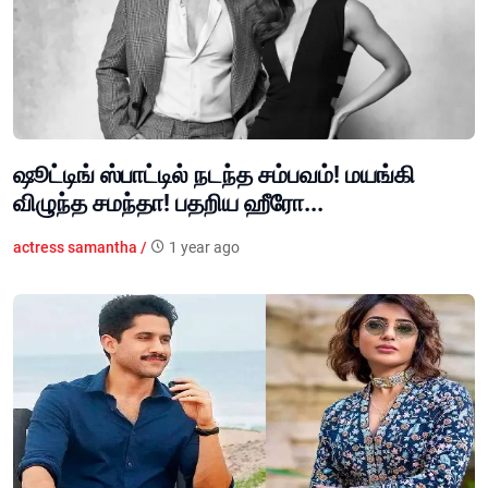
ஷூட்டிங் ஸ்பாட்டில் நடந்த சம்பவம்! மயங்கி
விழுந்த சமந்தா! பதறிய ஹீரோ...
actress samantha /
1 year ago