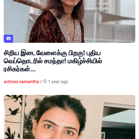
சிறிய இடைவேளைக்கு பிறகு! புதிய
வெப்தொடரில் சமந்தா! மகிழ்ச்சியில்
ரசிகர்கள்...
actress samantha /
1 year ago