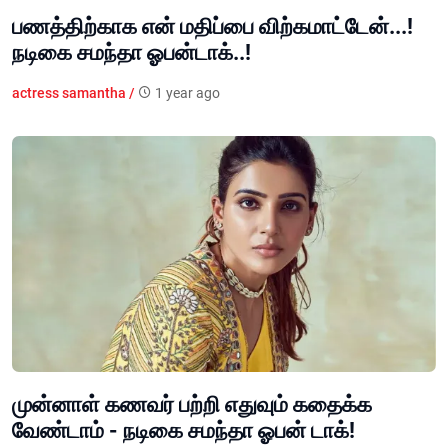
பணத்திற்காக என் மதிப்பை விற்கமாட்டேன்...!
நடிகை சமந்தா ஓபன்டாக்..!
actress samantha /
1 year ago
முன்னாள் கணவர் பற்றி எதுவும் கதைக்க
வேண்டாம் - நடிகை சமந்தா ஓபன் டாக்!