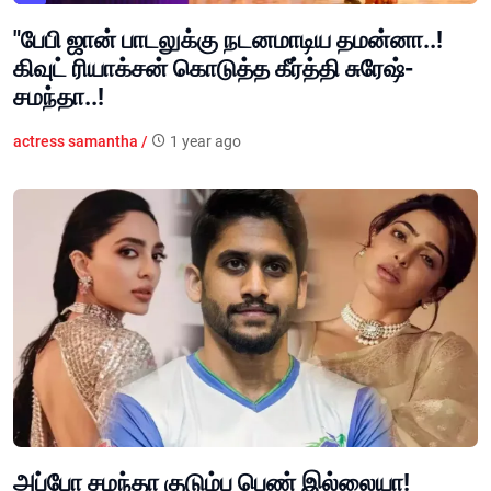
"பேபி ஜான் பாடலுக்கு நடனமாடிய தமன்னா..!
கிவுட் ரியாக்சன் கொடுத்த கீர்த்தி சுரேஷ்-
சமந்தா..!
actress samantha /
1 year ago
அப்போ சமந்தா குடும்ப பெண் இல்லையா!