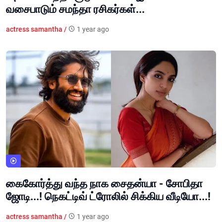
வசைபாடும் சமந்தா ரசிகர்கள்...
actress samantha /
1 year ago
கைகோர்த்து வந்த நாக சைதன்யா - சோபிதா
ஜோடி...! நெகட்டிவ் ட்ரோலில் சிக்கிய வீடியோ...!
actress samantha /
1 year ago