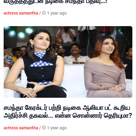
வருத்தத்துடன் நடிகை சமந்தா பதிவு…!
actress samantha /
1 year ago
சமந்தா கேரக்டர் பற்றி நடிகை ஆலியா பட் கூறிய
அதிர்ச்சி தகவல்... என்ன சொன்னார் தெரியுமா?
actress samantha /
1 year ago