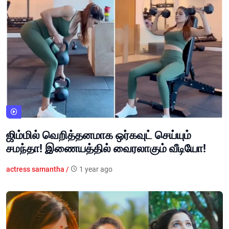
ஜிம்மில் வெறித்தனமாக ஒர்கவுட் செய்யும்
சமந்தா! இணையத்தில் வைரலாகும் வீடியோ!
actress samantha /
1 year ago