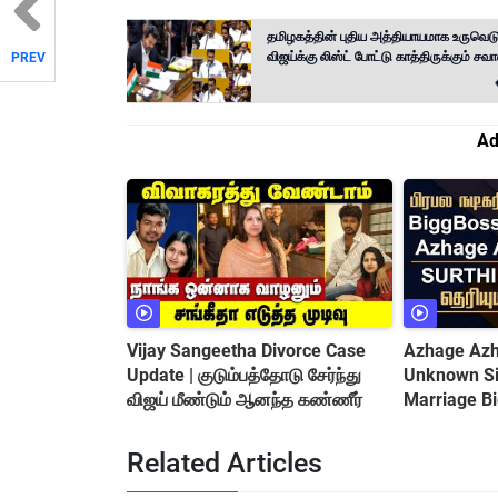
தமிழகத்தின் புதிய அத்தியாயமாக உருவெட
விஜய்க்கு லிஸ்ட் போட்டு காத்திருக்கும் சவ
PREV
Ad
Vijay Sangeetha Divorce Case
Azhage Azha
Update | குடும்பத்தோடு சேர்ந்து
Unknown Sid
விஜய் மீண்டும் ஆனந்த கண்ணீர்
Marriage B
&amp; Cont
Related Articles