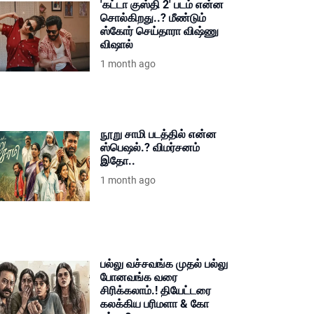
'கட்டா குஸ்தி 2' படம் என்ன
சொல்கிறது..? மீண்டும்
ஸ்கோர் செய்தாரா விஷ்ணு
விஷால்
1 month ago
நூறு சாமி படத்தில் என்ன
ஸ்பெஷல்.? விமர்சனம்
இதோ..
1 month ago
பல்லு வச்சவங்க முதல் பல்லு
போனவங்க வரை
சிரிக்கலாம்.! தியேட்டரை
கலக்கிய பரிமளா & கோ