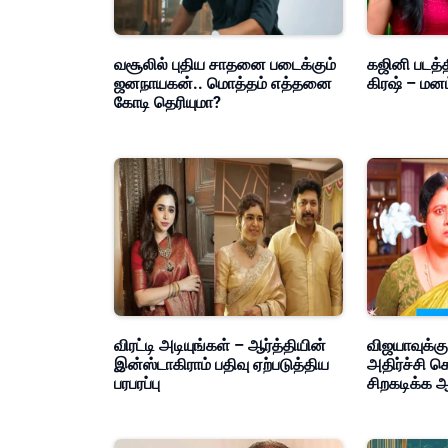
வசூலில் புதிய சாதனை படைக்கும்
கஜினி படத்த
ஜனநாயகன்.. மொத்தம் எத்தனை
கிரஷ் – மன
கோடி தெரியுமா?
விரட்டி அடியுங்கள் – ஆர்த்தியின்
விஜயாவுக்கு
இன்ஸ்டாகிராம் பதிவு ஏற்படுத்திய
அதிர்ச்சி க
பரபரப்பு
சிறகடிக்க ஆ