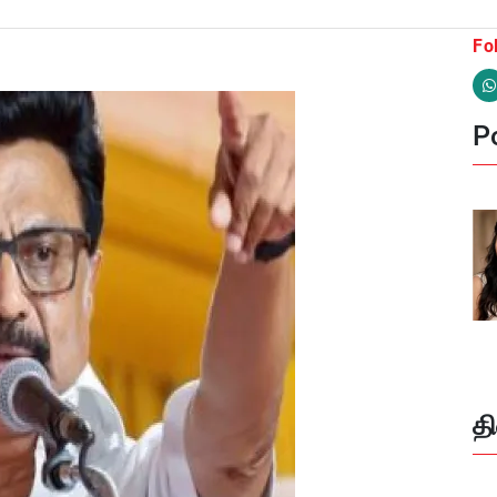
Fo
Po
த