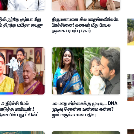
ிலிருந்தே சூர்யா மீது
திருமணமான சில மாதங்களிலேயே
ம் திறந்த மமிதா பைஜு
பிரச்சினை! கணவர் மீது பிரபல
நடிகை பரபரப்பு புகார்
 அதிர்ச்சி மேல்
பல மாத சர்ச்சைக்கு முடிவு… DNA
ொடுத்த மாமியார்.!
முடிவு சொன்ன உண்மை என்ன?
சையில் புது ட்விஸ்ட்
ஜாய் உருக்கமான பதிவு