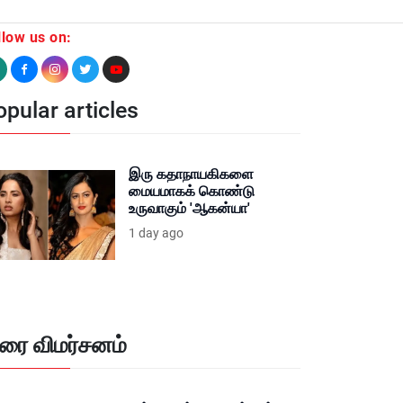
llow us on:
pular articles
இரு கதாநாயகிகளை
மையமாகக் கொண்டு
உருவாகும் 'ஆகன்யா'
1 day ago
ிரை விமர்சனம்