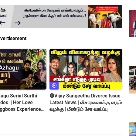
ுத்த
சினிமாவில் பல கோடிகள் வாங்கிய விஜய்...
ால்கள்
முதல்வராக கிடைக்கும் சம்பளம் எவ்வளவு.?
vertisement
gu Serial Surthi
🔴Vijay Sangeetha Divorce Issue
es || Her Love
Latest News | விசாரணைக்கு வரும்
iggboss Experience
வழக்கு | மீண்டும் சேர வாய்ப்பு
roversy