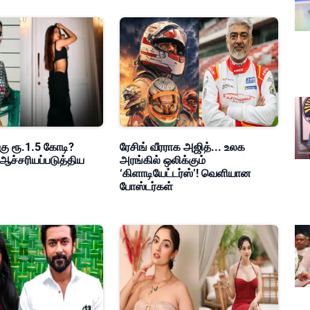
கு ரூ.1.5 கோடி?
ரேசிங் வீரராக அஜித்... உலக
ஆச்சரியப்படுத்திய
அரங்கில் ஒலிக்கும்
‘கிளாடியேட்டர்ஸ்’! வெளியான
போஸ்டர்கள்