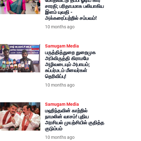
மோதிவிட்டு தப்பி ஓடிய கார்
சாரதி; பரிதாபமாக பலியாகிய
இளம் யுவதி -
அக்கரைப்பற்றில் சம்பவம்!
10 months ago
Samugam Media
பருத்தித்துறை துறைமுக
அபிவிருத்தி கிராமமே
அழிவடையும் அபாயம்;
சுப்பர்மடம் மீனவர்கள்
தெரிவிப்பு!
10 months ago
Samugam Media
மஹிந்தவின் காற்றில்
நாமலின் வாசம்! புதிய
அரசியல் முயற்சியில் குதித்த
குடும்பம்
10 months ago