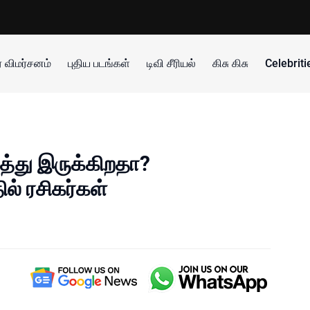
 விமர்சனம்
புதிய படங்கள்
டிவி சீரியல்
கிசு கிசு
Celebrit
ுத்து இருக்கிறதா?
ில் ரசிகர்கள்