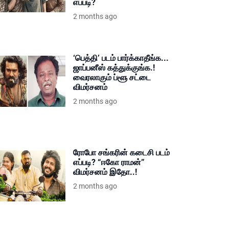
எப்படி?
2 months ago
‘பெத்தி’ படம் பார்க்காதீங்க...
ஜாப்பனீஸ் கத்துக்குங்க.!
வைரலாகும் ப்ளூ சட்டை
விமர்சனம்
2 months ago
ரோபோ சங்கரின் கடைசி படம்
எப்படி? “ஈகோ ராமன்”
விமர்சனம் இதோ..!
2 months ago