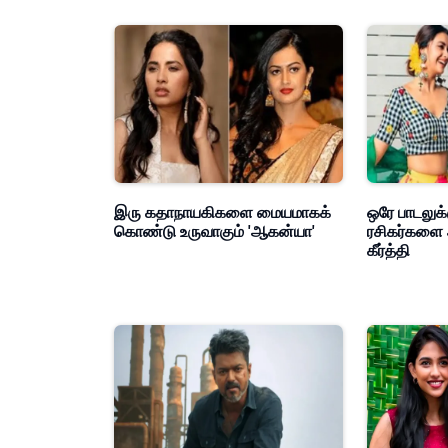
இரு கதாநாயகிகளை மையமாகக்
ஒரே பாடலுக்
கொண்டு உருவாகும் 'ஆகன்யா'
ரசிகர்களை 
கீர்த்தி