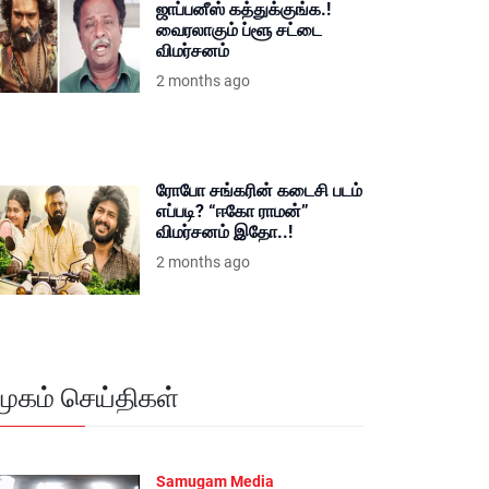
ஜாப்பனீஸ் கத்துக்குங்க.!
வைரலாகும் ப்ளூ சட்டை
விமர்சனம்
2 months ago
ரோபோ சங்கரின் கடைசி படம்
எப்படி? “ஈகோ ராமன்”
விமர்சனம் இதோ..!
2 months ago
மூகம் செய்திகள்
Samugam Media