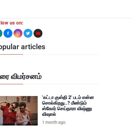
llow us on:
pular articles
ிரை விமர்சனம்
'கட்டா குஸ்தி 2' படம் என்ன
சொல்கிறது..? மீண்டும்
ஸ்கோர் செய்தாரா விஷ்ணு
விஷால்
1 month ago