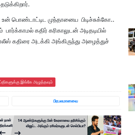
தடுக்கிறார்.
ய் உன் பொண்டாட்டிட முந்தானைய பிடிச்சுக்கோ..
பார்க்காமல் கதிர் கரிகாலுடன் அடிதடியில்
ோலீஸ் கதிரை அடக்கி அங்கிருந்து அழைத்துச்
ய்திகளுக்கு இங்கே அழுத்தவும்
பிரபலமானவை
ன் நான்
14 ஆண்டுகளுக்கு பின் கேரளாவை தரிசிக்கும்
திரக்கனி
விஜய்.. அங்கும் ரசிகர்களுடன் செல்பியா?