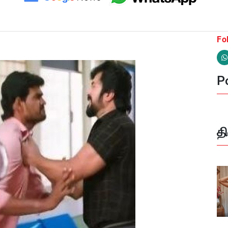
Fo
Po
த