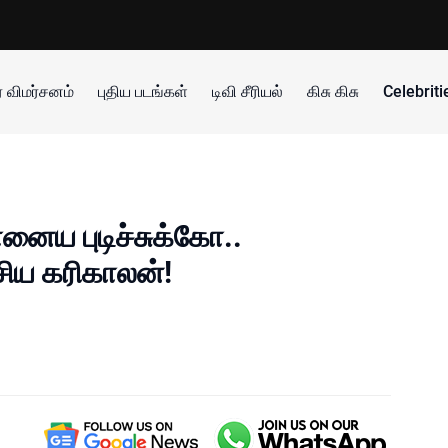
 விமர்சனம்
புதிய படங்கள்
டிவி சீரியல்
கிசு கிசு
Celebrit
ானைய புடிச்சுக்கோ..
ிய கரிகாலன்!