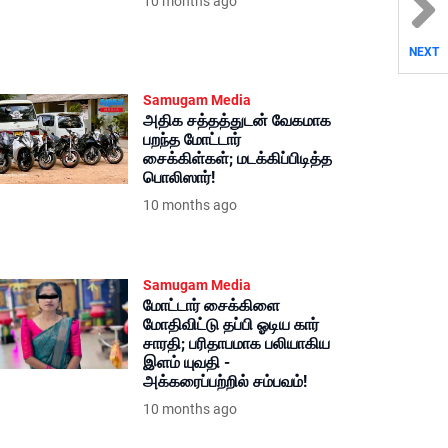
10 months ago
NEXT
Samugam Media
அதிக சத்தத்துடன் வேகமாக
பறந்த மோட்டார்
சைக்கிள்கள்; மடக்கிப்பிடித்த
பொலிஸார்!
10 months ago
Samugam Media
மோட்டார் சைக்கிளை
மோதிவிட்டு தப்பி ஓடிய கார்
சாரதி; பரிதாபமாக பலியாகிய
இளம் யுவதி -
அக்கரைப்பற்றில் சம்பவம்!
10 months ago