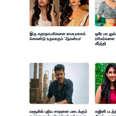
இரு கதாநாயகிகளை மையமாகக்
ஒரே பாடலுக்
கொண்டு உருவாகும் 'ஆகன்யா'
ரசிகர்களை 
கீர்த்தி
வசூலில் புதிய சாதனை படைக்கும்
கஜினி படத்த