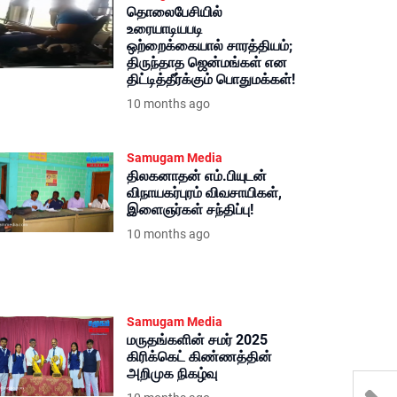
தொலைபேசியில்
உரையாடியபடி
ஒற்றைக்கையால் சாரத்தியம்;
திருந்தாத ஜென்மங்கள் என
திட்டித்தீர்க்கும் பொதுமக்கள்!
10 months ago
Samugam Media
திலகனாதன் எம்.பியுடன்
விநாயகர்புரம் விவசாயிகள்,
இளைஞர்கள் சந்திப்பு!
10 months ago
Samugam Media
மருதங்களின் சமர் 2025
கிரிக்கெட் கிண்ணத்தின்
அறிமுக நிகழ்வு