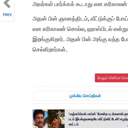
அவர்கள் பார்க்கக் கூடாது என கரிகாலன் 
PREV
அதன் பின் ஞானத்திடம், வீட்டுக்குப் போ
என கரிகாலன் சொல்ல, ஹாஸ்பிடல் என்றும் 
இறங்குகிறார். அதன் பின் அங்கு வந்த ப
செல்கிறார்கள்.
மேலும் சினிமா செ
முக்கிய செய்திகள்
’மஞ்சும்மெல் பாய்ஸ்’ போன்ற படங்களால் தா
படம் இயக்குவதையே விட்டுவிட்டேன்! சமுத்
காட்டம்