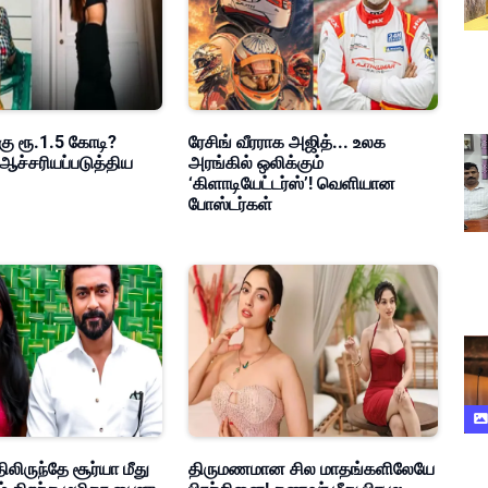
கு ரூ.1.5 கோடி?
ரேசிங் வீரராக அஜித்... உலக
ஆச்சரியப்படுத்திய
அரங்கில் ஒலிக்கும்
‘கிளாடியேட்டர்ஸ்’! வெளியான
போஸ்டர்கள்
ிலிருந்தே சூர்யா மீது
திருமணமான சில மாதங்களிலேயே