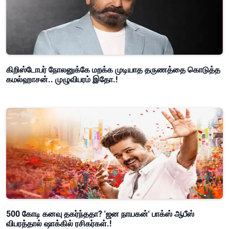
கிறிஸ்டோபர் நோலனுக்கே மறக்க முடியாத தருணத்தை கொடுத்த
கமல்ஹாசன்.. முழுவிபரம் இதோ.!
500 கோடி கனவு தகர்ந்ததா? 'ஜன நாயகன்' பாக்ஸ் ஆபீஸ்
விபரத்தால் ஷாக்கில் ரசிகர்கள்.!