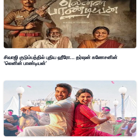
சிவாஜி குடும்பத்தில் புதிய ஹீரோ... தர்ஷன் கணேசனின்
‘லெனின் பாண்டியன்’