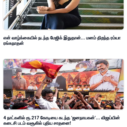
என் வாழ்க்கையில் நடந்த மேஜிக் இதுதான்... மனம் திறந்த ரம்யா
ரங்கநாதன்
4 நாட்களில் ரூ.217 கோடியை கடந்த ‘ஜனநாயகன்’... விஜய்யின்
கடைசி படம் வசூலில் புதிய சாதனை!