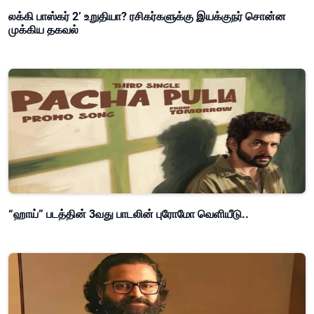
லக்கி பாஸ்கர் 2’ உறுதியா? ரசிகர்களுக்கு இயக்குநர் சொன்ன
முக்கிய தகவல்
“ஹாய்” படத்தின் 3வது பாடலின் புரோமோ வெளியீடு..