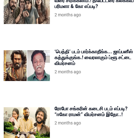
வரை சிரிக்கலாம்.! தியேட்டரை கலக்கிய
பரிமளா & கோ எப்படி?
2 months ago
‘பெத்தி’ படம் பார்க்காதீங்க... ஜாப்பனீஸ்
கத்துக்குங்க.! வைரலாகும் ப்ளூ சட்டை
விமர்சனம்
2 months ago
ரோபோ சங்கரின் கடைசி படம் எப்படி?
“ஈகோ ராமன்” விமர்சனம் இதோ..!
2 months ago