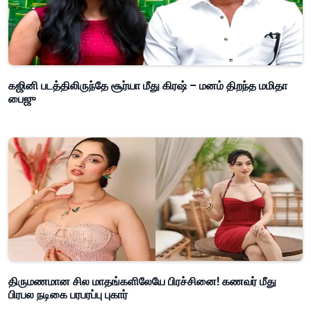
கஜினி படத்திலிருந்தே சூர்யா மீது கிரஷ் – மனம் திறந்த மமிதா
பைஜு
திருமணமான சில மாதங்களிலேயே பிரச்சினை! கணவர் மீது
பிரபல நடிகை பரபரப்பு புகார்