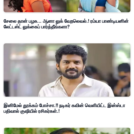
சேலை தான் பழசு... ஆனா லுக் வேறலெவல்.! ரம்யா பாண்டியனின்
லேட்டஸ்ட் லுக்கைப் பார்த்தீங்களா?
இனிமேல் தூக்கம் போச்சா.!! நடிகர் கவின் வெளியிட்ட இன்ஸ்டா
பதிவால் குஷியில் ரசிகர்கள்.!