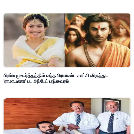
பிரம்ம முகூர்த்தத்தில் வந்த பிரமாண்ட காட்சி விருந்து..
'ராமாயணா' பட அப்டேட் படுவைரல்