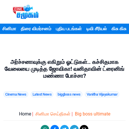
சினிமா
திரை விமர்சனம்
புதிய படங்கள்
டிவி சீரியல்
கிசு கிசு
அர்ச்சனாவுக்கு எகிறும் ஓட்டுகள்.. கச்சிதமாக
வேலையை முடித்த ஜோவிகா! வனிதாவின் ட்ரைனிங்
மண்ணா போச்சா?
Cinema News
Latest News
biggboss news
Vanitha Vijayakumar
Home
சினிமா செய்திகள்
Big boss ultimate