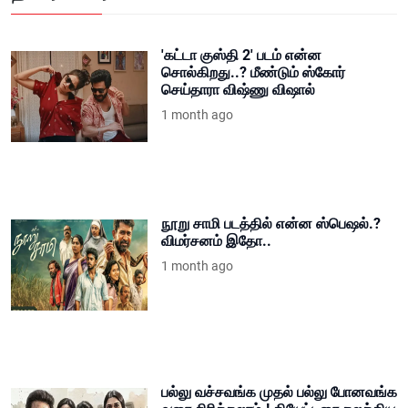
'கட்டா குஸ்தி 2' படம் என்ன
சொல்கிறது..? மீண்டும் ஸ்கோர்
செய்தாரா விஷ்ணு விஷால்
1 month ago
நூறு சாமி படத்தில் என்ன ஸ்பெஷல்.?
விமர்சனம் இதோ..
1 month ago
பல்லு வச்சவங்க முதல் பல்லு போனவங்க