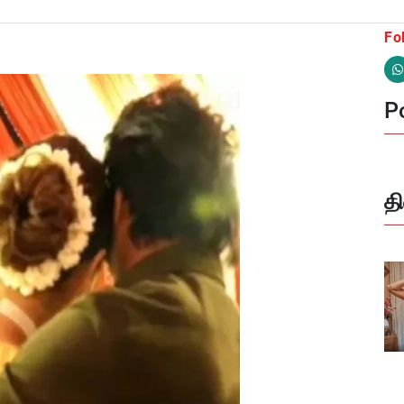
Fo
Po
த