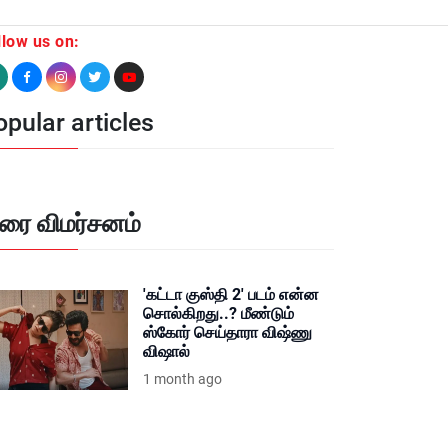
llow us on:
pular articles
ிரை விமர்சனம்
'கட்டா குஸ்தி 2' படம் என்ன
சொல்கிறது..? மீண்டும்
ஸ்கோர் செய்தாரா விஷ்ணு
விஷால்
1 month ago