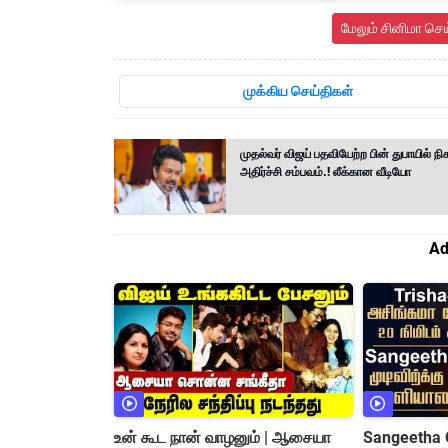
மேலும் சினிமா செ
முக்கிய செய்திகள்
முதல்வர் விஜய் பதவியேற்ற பின் துபாயில் நி
அதிர்ச்சி சம்பவம்.! லீக்கான வீடியோ
Ad
உன் கூட நான் வாழனும் | ஆசையா
Sangeetha 