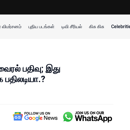
 விமர்சனம்
புதிய படங்கள்
டிவி சீரியல்
கிசு கிசு
Celebrit
வைரல் பதிவு; இது
 பதிலடியா.?