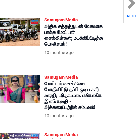
NEXT
Samugam Media
அதிக சத்தத்துடன் வேகமாக
பறந்த மோட்டார்
சைக்கிள்கள்; மடக்கிப்பிடித்த
பொலிஸார்!
10 months ago
Samugam Media
மோட்டார் சைக்கிளை
மோதிவிட்டு தப்பி ஓடிய கார்
சாரதி; பரிதாபமாக பலியாகிய
இளம் யுவதி -
அக்கரைப்பற்றில் சம்பவம்!
10 months ago
Samugam Media