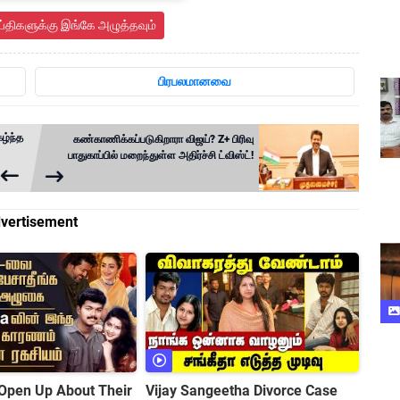
ய்திகளுக்கு இங்கே அழுத்தவும்
பிரபலமானவை
கழ்ந்த
கண்காணிக்கப்படுகிறாரா விஜய்? Z+ பிரிவு
பாதுகாப்பில் மறைந்துள்ள அதிர்ச்சி ட்விஸ்ட்!
vertisement
Open Up About Their
Vijay Sangeetha Divorce Case