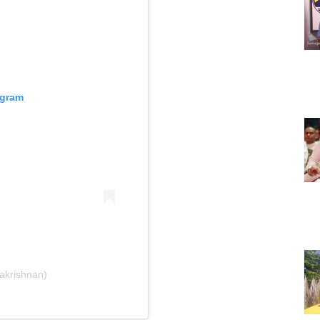
agram
hakrishnan)