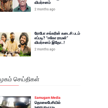
விமர்சனம்
2 months ago
ரோபோ சங்கரின் கடைசி படம்
எப்படி? “ஈகோ ராமன்”
விமர்சனம் இதோ..!
2 months ago
மூகம் செய்திகள்
Samugam Media
தொலைபேசியில்
உரையாடியபடி