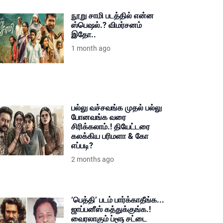
நூறு சாமி படத்தில் என்ன
ஸ்பெஷல்.? விமர்சனம்
இதோ..
1 month ago
பல்லு வச்சவங்க முதல் பல்லு
போனவங்க வரை
சிரிக்கலாம்.! தியேட்டரை
கலக்கிய பரிமளா & கோ
எப்படி?
2 months ago
‘பெத்தி’ படம் பார்க்காதீங்க...
ஜாப்பனீஸ் கத்துக்குங்க.!
வைரலாகும் ப்ளூ சட்டை