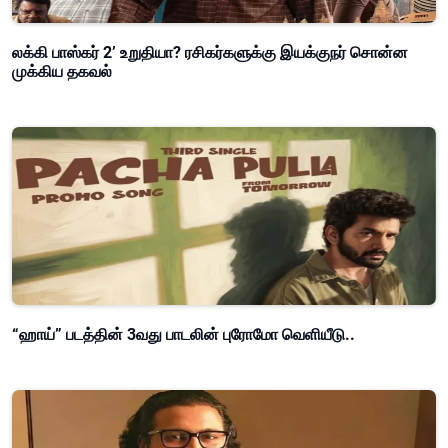
லக்கி பாஸ்கர் 2’ உறுதியா? ரசிகர்களுக்கு இயக்குநர் சொன்ன
முக்கிய தகவல்
“ஹாய்” படத்தின் 3வது பாடலின் புரோமோ வெளியீடு..