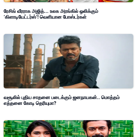
ரேசிங் வீரராக அஜித்... உலக அரங்கில் ஒலிக்கும்
‘கிளாடியேட்டர்ஸ்’! வெளியான போஸ்டர்கள்
வசூலில் புதிய சாதனை படைக்கும் ஜனநாயகன்.. மொத்தம்
எத்தனை கோடி தெரியுமா?