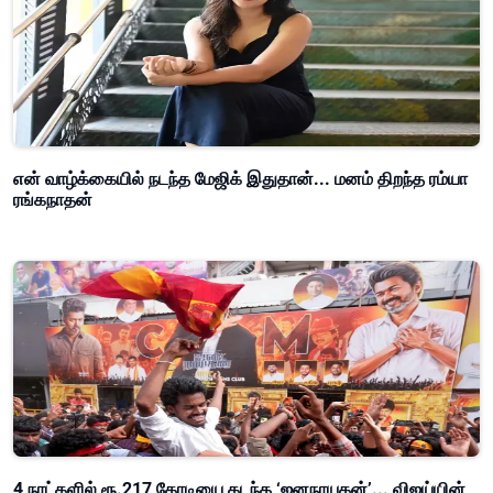
என் வாழ்க்கையில் நடந்த மேஜிக் இதுதான்... மனம் திறந்த ரம்யா
ரங்கநாதன்
4 நாட்களில் ரூ.217 கோடியை கடந்த ‘ஜனநாயகன்’... விஜய்யின்