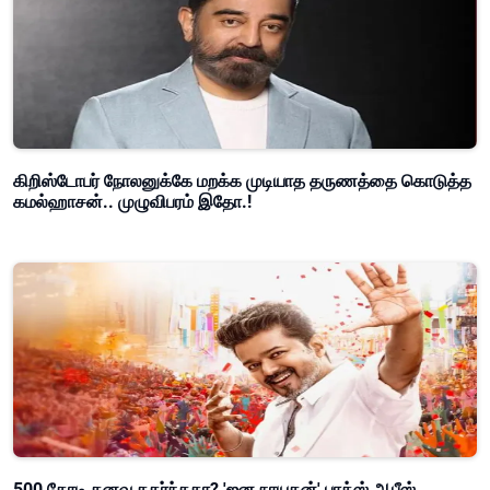
கிறிஸ்டோபர் நோலனுக்கே மறக்க முடியாத தருணத்தை கொடுத்த
கமல்ஹாசன்.. முழுவிபரம் இதோ.!
500 கோடி கனவு தகர்ந்ததா? 'ஜன நாயகன்' பாக்ஸ் ஆபீஸ்