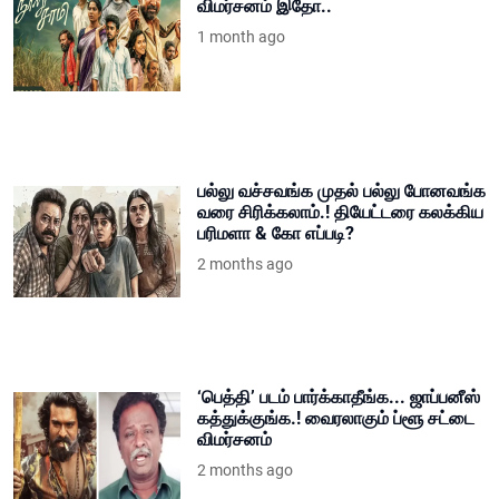
விமர்சனம் இதோ..
1 month ago
பல்லு வச்சவங்க முதல் பல்லு போனவங்க
வரை சிரிக்கலாம்.! தியேட்டரை கலக்கிய
பரிமளா & கோ எப்படி?
2 months ago
‘பெத்தி’ படம் பார்க்காதீங்க... ஜாப்பனீஸ்
கத்துக்குங்க.! வைரலாகும் ப்ளூ சட்டை
விமர்சனம்
2 months ago