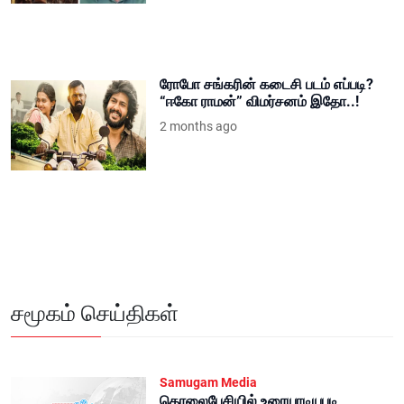
ரோபோ சங்கரின் கடைசி படம் எப்படி?
“ஈகோ ராமன்” விமர்சனம் இதோ..!
2 months ago
சமூகம் செய்திகள்
Samugam Media
தொலைபேசியில் உரையாடியபடி