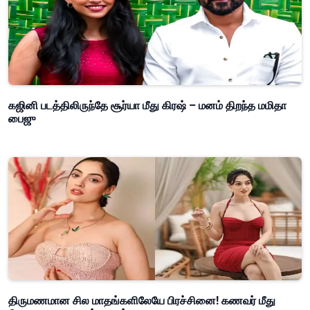
கஜினி படத்திலிருந்தே சூர்யா மீது கிரஷ் – மனம் திறந்த மமிதா
பைஜு
திருமணமான சில மாதங்களிலேயே பிரச்சினை! கணவர் மீது