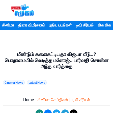
சினிமா
திரை விமர்சனம்
புதிய படங்கள்
டிவி சீரியல்
கிசு கிசு
மீண்டும் களைகட்டியதா விஜயா வீடு..?
பொறாமையில் வெடித்த மனோஜ்.. பார்வதி சொன்ன
அந்த வார்த்தை
Cinema News
Latest News
Home
சினிமா செய்திகள்
டிவி சீரியல்