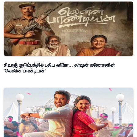
சிவாஜி குடும்பத்தில் புதிய ஹீரோ... தர்ஷன் கணேசனின்
‘லெனின் பாண்டியன்’