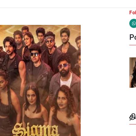
Fo
Po
த