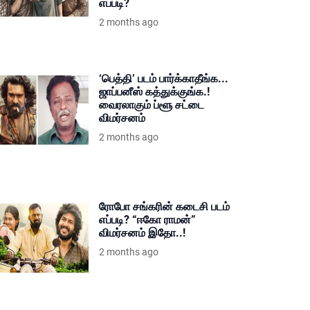
எப்படி?
2 months ago
‘பெத்தி’ படம் பார்க்காதீங்க...
ஜாப்பனீஸ் கத்துக்குங்க.!
வைரலாகும் ப்ளூ சட்டை
விமர்சனம்
2 months ago
ரோபோ சங்கரின் கடைசி படம்
எப்படி? “ஈகோ ராமன்”
விமர்சனம் இதோ..!
2 months ago