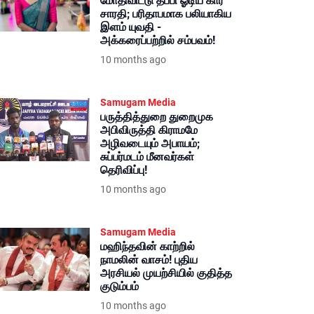
மோதிவிட்டு தப்பி ஓடிய கார்
சாரதி; பரிதாபமாக பலியாகிய
இளம் யுவதி -
அக்கரைப்பற்றில் சம்பவம்!
10 months ago
Samugam Media
பருத்தித்துறை துறைமுக
அபிவிருத்தி கிராமமே
அழிவடையும் அபாயம்;
சுப்பர்மடம் மீனவர்கள்
தெரிவிப்பு!
10 months ago
Samugam Media
மஹிந்தவின் காற்றில்
நாமலின் வாசம்! புதிய
அரசியல் முயற்சியில் குதித்த
குடும்பம்
10 months ago