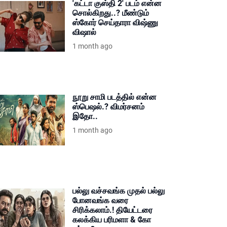
'கட்டா குஸ்தி 2' படம் என்ன
சொல்கிறது..? மீண்டும்
ஸ்கோர் செய்தாரா விஷ்ணு
விஷால்
1 month ago
நூறு சாமி படத்தில் என்ன
ஸ்பெஷல்.? விமர்சனம்
இதோ..
1 month ago
பல்லு வச்சவங்க முதல் பல்லு
போனவங்க வரை
சிரிக்கலாம்.! தியேட்டரை
கலக்கிய பரிமளா & கோ