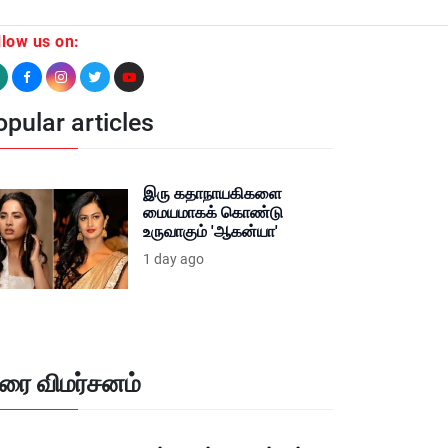
llow us on:
pular articles
இரு கதாநாயகிகளை
மையமாகக் கொண்டு
உருவாகும் 'ஆகன்யா'
1 day ago
ிரை விமர்சனம்