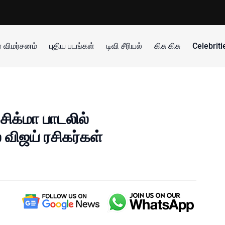
 விமர்சனம்
புதிய படங்கள்
டிவி சீரியல்
கிசு கிசு
Celebrit
சிக்மா பாடலில்
 விஜய் ரசிகர்கள்