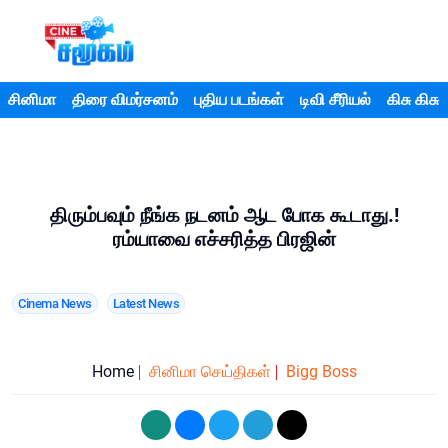
சினிமா
திரை விமர்சனம்
புதிய படங்கள்
டிவி சீரியல்
கிசு கிசு
திரும்பவும் நீங்க நடனம் ஆட போக கூடாது.!
ரம்யாவை எச்சரித்த பிரஜின்
Cinema News
Latest News
Home
சினிமா செய்திகள்
Bigg Boss