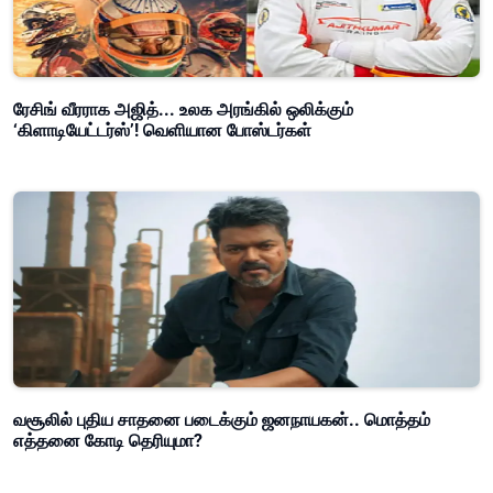
ரேசிங் வீரராக அஜித்... உலக அரங்கில் ஒலிக்கும்
‘கிளாடியேட்டர்ஸ்’! வெளியான போஸ்டர்கள்
வசூலில் புதிய சாதனை படைக்கும் ஜனநாயகன்.. மொத்தம்
எத்தனை கோடி தெரியுமா?