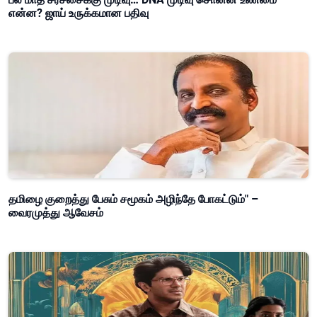
என்ன? ஜாய் உருக்கமான பதிவு
தமிழை குறைத்து பேசும் சமூகம் அழிந்தே போகட்டும்" –
வைரமுத்து ஆவேசம்