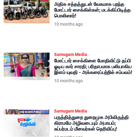
மோட்டார் சைக்கிள்கள்; மடக்கிப்பிடித்த
பொலிஸார்!
10 months ago
Samugam Media
மோட்டார் சைக்கிளை மோதிவிட்டு தப்பி
ஓடிய கார் சாரதி; பரிதாபமாக பலியாகிய
இளம் யுவதி - அக்கரைப்பற்றில் சம்பவம்!
10 months ago
Samugam Media
பருத்தித்துறை துறைமுக அபிவிருத்தி
கிராமமே அழிவடையும் அபாயம்;
சுப்பர்மடம் மீனவர்கள் தெரிவிப்பு!
10 months ago