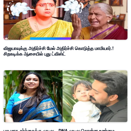
விஜயாவுக்கு அதிர்ச்சி மேல் அதிர்ச்சி கொடுத்த மாமியார்.!
சிறகடிக்க ஆசையில் புது ட்விஸ்ட்
பல மாத சர்ச்சைக்கு முடிவு… DNA முடிவு சொன்ன உண்மை