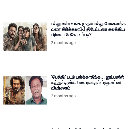
பல்லு வச்சவங்க முதல் பல்லு போனவங்க
வரை சிரிக்கலாம்.! தியேட்டரை கலக்கிய
பரிமளா & கோ எப்படி?
2 months ago
‘பெத்தி’ படம் பார்க்காதீங்க... ஜாப்பனீஸ்
கத்துக்குங்க.! வைரலாகும் ப்ளூ சட்டை
விமர்சனம்
2 months ago
ரோபோ சங்கரின் கடைசி படம் எப்படி?