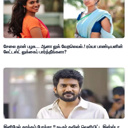
சேலை தான் பழசு... ஆனா லுக் வேறலெவல்.! ரம்யா பாண்டியனின்
லேட்டஸ்ட் லுக்கைப் பார்த்தீங்களா?
இனிமேல் தூக்கம் போச்சா.!! நடிகர் கவின் வெளியிட்ட இன்ஸ்டா