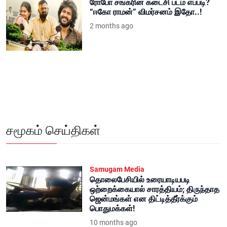
“ஈகோ ராமன்” விமர்சனம் இதோ..!
2 months ago
சமூகம் செய்திகள்
Samugam Media
தொலைபேசியில் உரையாடியபடி
ஒற்றைக்கையால் சாரத்தியம்; திருந்தாத
ஜென்மங்கள் என திட்டித்தீர்க்கும்
பொதுமக்கள்!
10 months ago