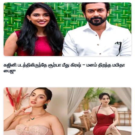
கஜினி படத்திலிருந்தே சூர்யா மீது கிரஷ் – மனம் திறந்த மமிதா
பைஜு