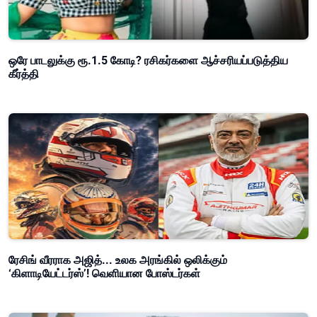
ஒரே பாடலுக்கு ரூ.1.5 கோடி? ரசிகர்களை ஆச்சரியப்படுத்திய
கீர்த்தி
ரேசிங் வீரராக அஜித்... உலக அரங்கில் ஒலிக்கும்
‘கிளாடியேட்டர்ஸ்’! வெளியான போஸ்டர்கள்