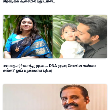
சிறகடிக்க ஆசையில் புது ட்விஸ்ட்
பல மாத சர்ச்சைக்கு முடிவு… DNA முடிவு சொன்ன உண்மை
என்ன? ஜாய் உருக்கமான பதிவு