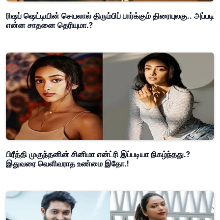
ரிஷப் ஷெட்டியின் செயலால் திரும்பிப் பார்க்கும் திரையுலகு.. அப்படி
என்ன சாதனை தெரியுமா.?
பிரீத்தி முகுந்தனின் சினிமா என்ட்ரி இப்படியா நிகழ்ந்தது.?
இதுவரை வெளிவராத உண்மை இதோ.!