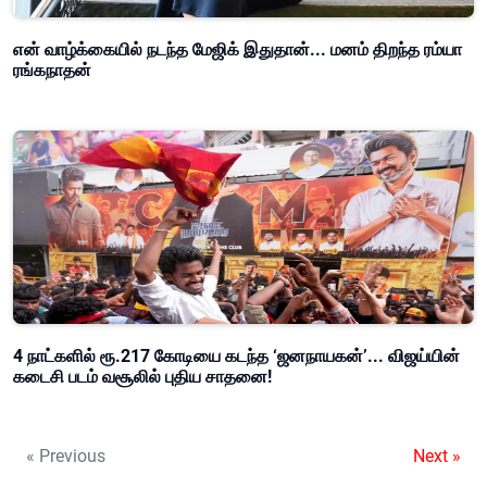
என் வாழ்க்கையில் நடந்த மேஜிக் இதுதான்... மனம் திறந்த ரம்யா
ரங்கநாதன்
4 நாட்களில் ரூ.217 கோடியை கடந்த ‘ஜனநாயகன்’... விஜய்யின்
கடைசி படம் வசூலில் புதிய சாதனை!
« Previous
Next »