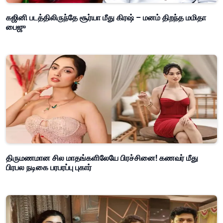
கஜினி படத்திலிருந்தே சூர்யா மீது கிரஷ் – மனம் திறந்த மமிதா
பைஜு
திருமணமான சில மாதங்களிலேயே பிரச்சினை! கணவர் மீது
பிரபல நடிகை பரபரப்பு புகார்