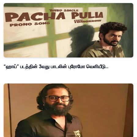
“ஹாய்” படத்தின் 3வது பாடலின் புரோமோ வெளியீடு..