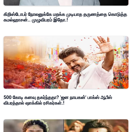
கிறிஸ்டோபர் நோலனுக்கே மறக்க முடியாத தருணத்தை கொடுத்த
கமல்ஹாசன்.. முழுவிபரம் இதோ.!
500 கோடி கனவு தகர்ந்ததா? 'ஜன நாயகன்' பாக்ஸ் ஆபீஸ்
விபரத்தால் ஷாக்கில் ரசிகர்கள்.!