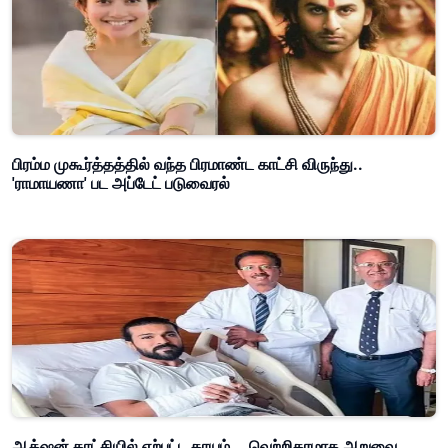
பிரம்ம முகூர்த்தத்தில் வந்த பிரமாண்ட காட்சி விருந்து..
'ராமாயணா' பட அப்டேட் படுவைரல்
ஆக்‌ஷன் காட்சியில் ஏற்பட்ட காயம்... வெற்றிகரமாக அறுவை