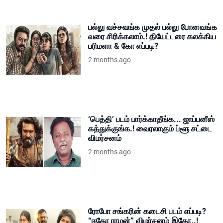
பல்லு வச்சவங்க முதல் பல்லு போனவங்க
வரை சிரிக்கலாம்.! தியேட்டரை கலக்கிய
பரிமளா & கோ எப்படி?
2 months ago
‘பெத்தி’ படம் பார்க்காதீங்க... ஜாப்பனீஸ்
கத்துக்குங்க.! வைரலாகும் ப்ளூ சட்டை
விமர்சனம்
2 months ago
ரோபோ சங்கரின் கடைசி படம் எப்படி?
“ஈகோ ராமன்” விமர்சனம் இதோ..!