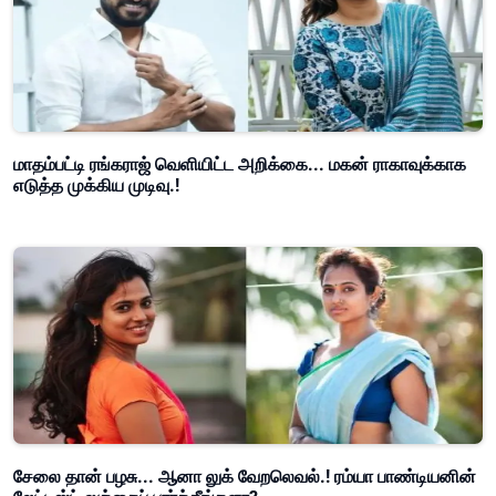
மாதம்பட்டி ரங்கராஜ் வெளியிட்ட அறிக்கை... மகன் ராகாவுக்காக
எடுத்த முக்கிய முடிவு.!
சேலை தான் பழசு... ஆனா லுக் வேறலெவல்.! ரம்யா பாண்டியனின்