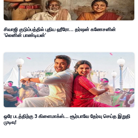
சிவாஜி குடும்பத்தில் புதிய ஹீரோ... தர்ஷன் கணேசனின்
‘லெனின் பாண்டியன்’
ஒரே படத்திற்கு 3 கிளைமாக்ஸ்... சூர்யாவே தேர்வு செய்த இறுதி
முடிவு!