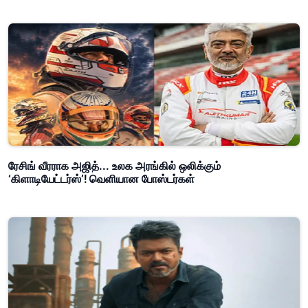
ரேசிங் வீரராக அஜித்... உலக அரங்கில் ஒலிக்கும்
‘கிளாடியேட்டர்ஸ்’! வெளியான போஸ்டர்கள்