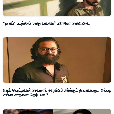
“ஹாய்” படத்தின் 3வது பாடலின் புரோமோ வெளியீடு..
ரிஷப் ஷெட்டியின் செயலால் திரும்பிப் பார்க்கும் திரையுலகு.. அப்படி
என்ன சாதனை தெரியுமா.?