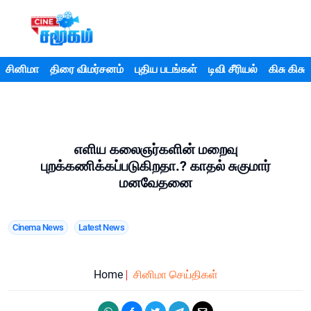
சினிமா
திரை விமர்சனம்
புதிய படங்கள்
டிவி சீரியல்
கிசு கிசு
எளிய கலைஞர்களின் மறைவு
புறக்கணிக்கப்படுகிறதா.? காதல் சுகுமார்
மனவேதனை
Cinema News
Latest News
Home
சினிமா செய்திகள்