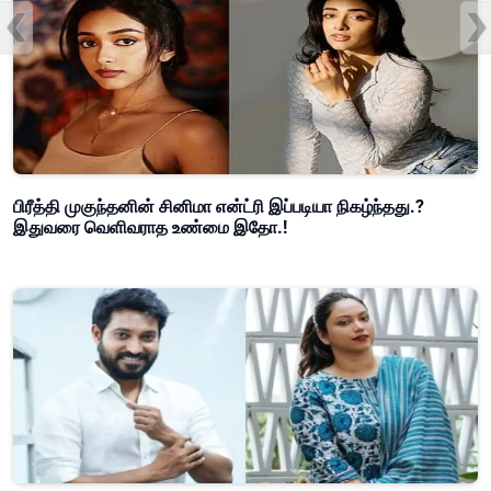
பிரீத்தி முகுந்தனின் சினிமா என்ட்ரி இப்படியா நிகழ்ந்தது.?
இதுவரை வெளிவராத உண்மை இதோ.!