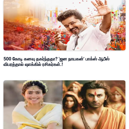
500 கோடி கனவு தகர்ந்ததா? 'ஜன நாயகன்' பாக்ஸ் ஆபீஸ்
விபரத்தால் ஷாக்கில் ரசிகர்கள்.!