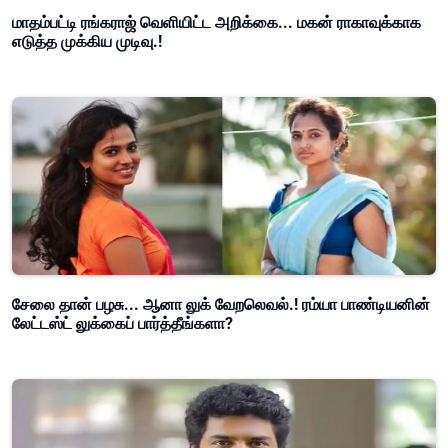
மாதம்பட்டி ரங்கராஜ் வெளியிட்ட அறிக்கை... மகன் ராகாவுக்காக
எடுத்த முக்கிய முடிவு.!
சேலை தான் பழசு... ஆனா லுக் வேறலெவல்.! ரம்யா பாண்டியனின்
லேட்டஸ்ட் லுக்கைப் பார்த்தீங்களா?