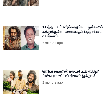
‘பெத்தி’ படம் பார்க்காதீங்க... ஜாப்பனீஸ்
கத்துக்குங்க.! வைரலாகும் ப்ளூ சட்டை
விமர்சனம்
2 months ago
ரோபோ சங்கரின் கடைசி படம் எப்படி?
“ஈகோ ராமன்” விமர்சனம் இதோ..!
2 months ago