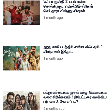
'கட்டா குஸ்தி 2' படம் என்ன
சொல்கிறது..? மீண்டும் ஸ்கோர்
செய்தாரா விஷ்ணு விஷால்
1 month ago
நூறு சாமி படத்தில் என்ன ஸ்பெஷல்.?
விமர்சனம் இதோ..
1 month ago
பல்லு வச்சவங்க முதல் பல்லு போனவங்க
வரை சிரிக்கலாம்.! தியேட்டரை கலக்கிய
பரிமளா & கோ எப்படி?
2 months ago