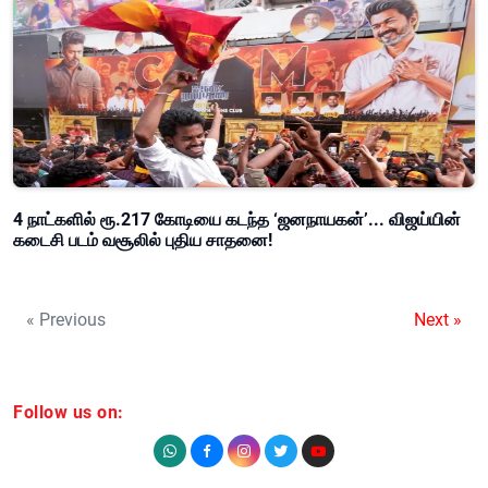
4 நாட்களில் ரூ.217 கோடியை கடந்த ‘ஜனநாயகன்’... விஜய்யின்
கடைசி படம் வசூலில் புதிய சாதனை!
« Previous
Next »
Follow us on: