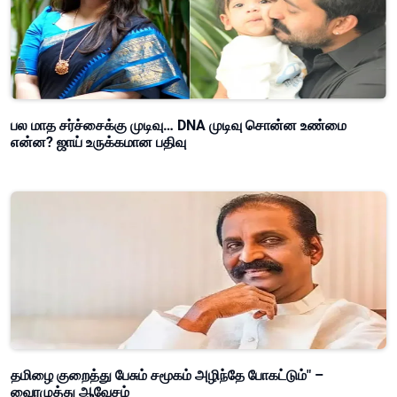
பல மாத சர்ச்சைக்கு முடிவு… DNA முடிவு சொன்ன உண்மை
என்ன? ஜாய் உருக்கமான பதிவு
தமிழை குறைத்து பேசும் சமூகம் அழிந்தே போகட்டும்" –
வைரமுத்து ஆவேசம்