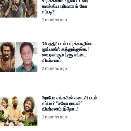
சிரிக்கலாம்.! தியேட்டரை
கலக்கிய பரிமளா & கோ
எப்படி?
2 months ago
‘பெத்தி’ படம் பார்க்காதீங்க...
ஜாப்பனீஸ் கத்துக்குங்க.!
வைரலாகும் ப்ளூ சட்டை
விமர்சனம்
2 months ago
ரோபோ சங்கரின் கடைசி படம்
எப்படி? “ஈகோ ராமன்”
விமர்சனம் இதோ..!
2 months ago