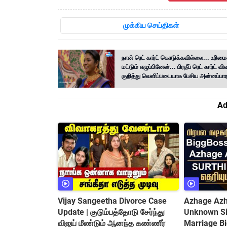
முக்கிய செய்திகள்
நான் ரெட் கார்ட் கொடுக்கவில்லை... உரிமை
மட்டும் எழுப்பினேன்... பிரதீப் ரெட் கார்ட் வ
குறித்து வெளிப்படையாக பேசிய அன்னப்பார
Ad
Vijay Sangeetha Divorce Case
Azhage Azha
Update | குடும்பத்தோடு சேர்ந்து
Unknown Sid
விஜய் மீண்டும் ஆனந்த கண்ணீர்
Marriage B