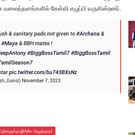
ூக வலைத்தளங்களில் கேள்வி எழுப்பி வருகின்றனர்.
rush & sanitary pads not given to
#Archana
&
y
#Maya
& BBH mates !
eepAntony
#BiggBossTamil7
#BiggBossTamil
amilSeason7
star
pic.twitter.com/bu743BXsNz
sh_Gansi)
November 7, 2023
ய்திகளுக்கு இங்கே அழுத்தவும்