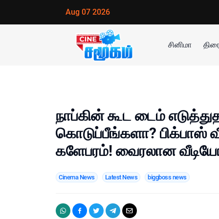
Aug 07 2026
சினிமா
திரை
நாப்கின் கூட டைம் எடுத்து
கொடுப்பீங்களா? பிக்பாஸ் வ
களேபரம்! வைரலான வீடிய
Cinema News
Latest News
biggboss news