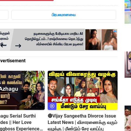
பிரபலமானவை
க்குறள்
நடிகைகளுக்கு பேரிடியாக மாறிய AI
ிவராகம்
தொழில்நுட்பம்..! ராஷ்மிகாவை தொடர்ந்து
தி...
சர்ச்சையில் சிக்கிய பிரபல நடிகை!
vertisement
gu Serial Surthi
🔴Vijay Sangeetha Divorce Issue
es || Her Love
Latest News | விசாரணைக்கு வரும்
iggboss Experience
வழக்கு | மீண்டும் சேர வாய்ப்பு