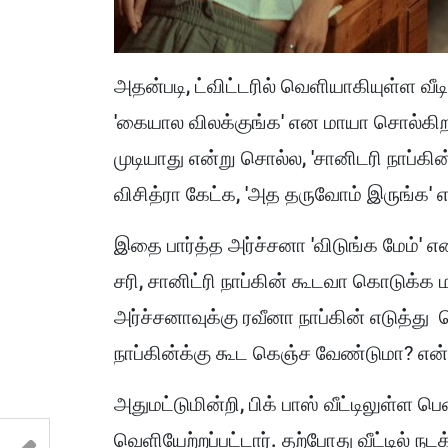
அதன்படி, ட்விட்டரில் வெளியாகியுள்ள வீடி
'கையால விலக்குங்க' என மாயா சொல்கிறா
முடியாது என்று சொல்ல, 'சானிடரி நாப்கி
விசித்ரா கேட்க, 'அத தருவோம் இருங்க' 
இதை பார்த்த அர்ச்சனா 'விடுங்க மேம்' என
சரி, சானிட்ரி நாப்கின் கூடவா கொடுக்க ம
அர்ச்சனாவுக்கு ரவீனா நாப்கின் எடுத்து
நாப்கின்க்கு கூட கெஞ்ச வேண்டுமா? என்
அதுமட்டுமின்றி, பிக் பாஸ் வீட்டிலுள்ள பெ
வெளியேற்றப்பட்டார். தற்போது வீட்டில்