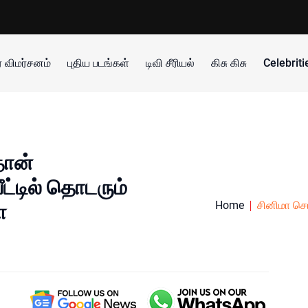
 விமர்சனம்
புதிய படங்கள்
டிவி சீரியல்
கிசு கிசு
Celebrit
தான்
ீட்டில் தொடரும்
Home
சினிமா செ
ோ