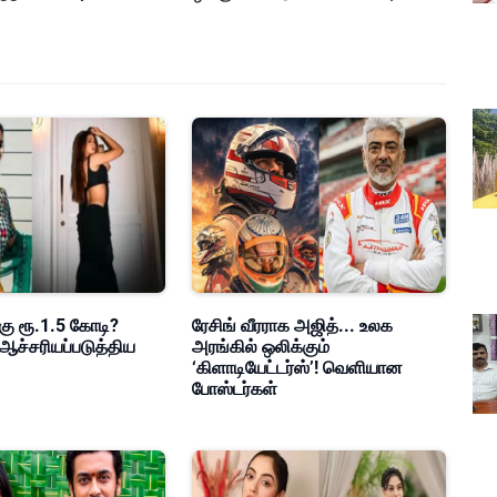
roversy
கு ரூ.1.5 கோடி?
ரேசிங் வீரராக அஜித்... உலக
ஆச்சரியப்படுத்திய
அரங்கில் ஒலிக்கும்
‘கிளாடியேட்டர்ஸ்’! வெளியான
போஸ்டர்கள்