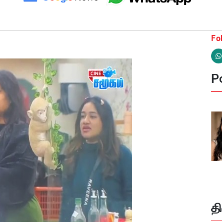
Fo
Po
த