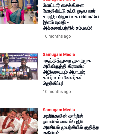
மோட்டார் சைக்கிளை
மோதிவிட்டு தப்பி ஓடிய கார்
சாரதி; பரிதாபமாக பலியாகிய
இளம் யுவதி -
அக்கரைப்பற்றில் சம்பவம்!
10 months ago
Samugam Media
பருத்தித்துறை துறைமுக
அபிவிருத்தி கிராமமே
அழிவடையும் அபாயம்;
சுப்பர்மடம் மீனவர்கள்
தெரிவிப்பு!
10 months ago
Samugam Media
மஹிந்தவின் காற்றில்
நாமலின் வாசம்! புதிய
அரசியல் முயற்சியில் குதித்த
குடும்பம்