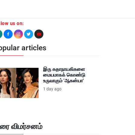
llow us on:
pular articles
இரு கதாநாயகிகளை
மையமாகக் கொண்டு
உருவாகும் 'ஆகன்யா'
1 day ago
ிரை விமர்சனம்