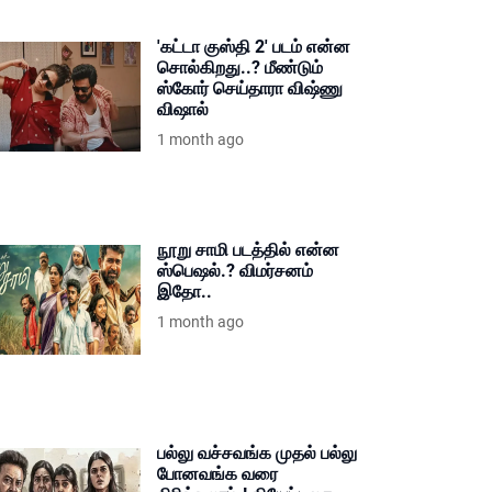
'கட்டா குஸ்தி 2' படம் என்ன
சொல்கிறது..? மீண்டும்
ஸ்கோர் செய்தாரா விஷ்ணு
விஷால்
1 month ago
நூறு சாமி படத்தில் என்ன
ஸ்பெஷல்.? விமர்சனம்
இதோ..
1 month ago
பல்லு வச்சவங்க முதல் பல்லு
போனவங்க வரை