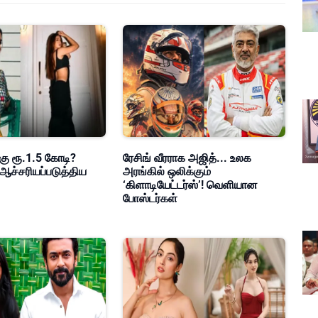
கு ரூ.1.5 கோடி?
ரேசிங் வீரராக அஜித்... உலக
ஆச்சரியப்படுத்திய
அரங்கில் ஒலிக்கும்
‘கிளாடியேட்டர்ஸ்’! வெளியான
போஸ்டர்கள்