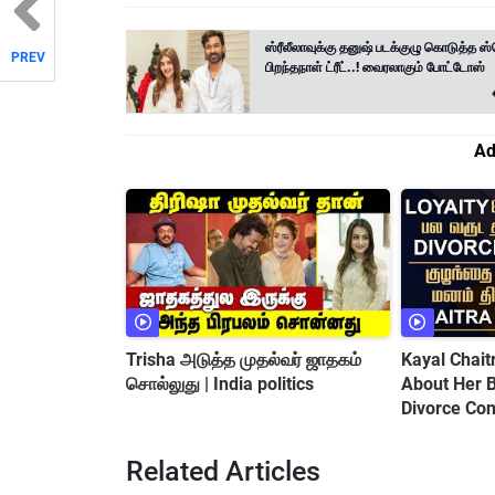
ஸ்ரீலீலாவுக்கு தனுஷ் படக்குழு கொடுத்த ஸ
PREV
பிறந்தநாள் ட்ரீட்..! வைரலாகும் போட்டோஸ்
Ad
Trisha அடுத்த முதல்வர் ஜாதகம்
Kayal Chai
சொல்லுது | India politics
About Her Baby || Love Marriage
Divorce Con
Related Articles