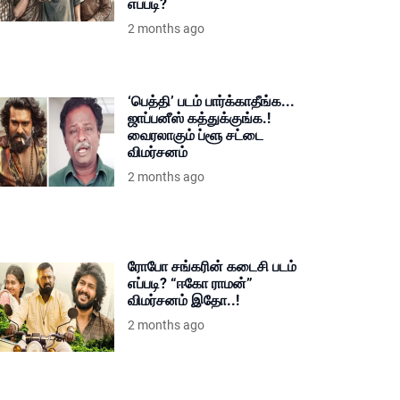
எப்படி?
2 months ago
‘பெத்தி’ படம் பார்க்காதீங்க...
ஜாப்பனீஸ் கத்துக்குங்க.!
வைரலாகும் ப்ளூ சட்டை
விமர்சனம்
2 months ago
ரோபோ சங்கரின் கடைசி படம்
எப்படி? “ஈகோ ராமன்”
விமர்சனம் இதோ..!
2 months ago