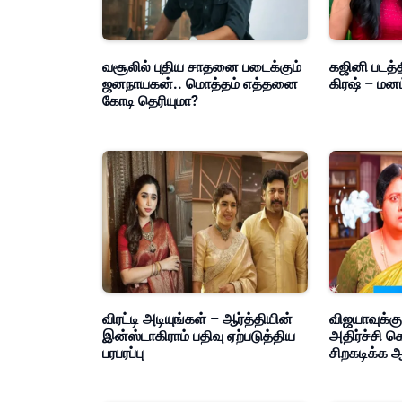
வசூலில் புதிய சாதனை படைக்கும்
கஜினி படத்த
ஜனநாயகன்.. மொத்தம் எத்தனை
கிரஷ் – மன
கோடி தெரியுமா?
விரட்டி அடியுங்கள் – ஆர்த்தியின்
விஜயாவுக்கு
இன்ஸ்டாகிராம் பதிவு ஏற்படுத்திய
அதிர்ச்சி க
பரபரப்பு
சிறகடிக்க ஆ