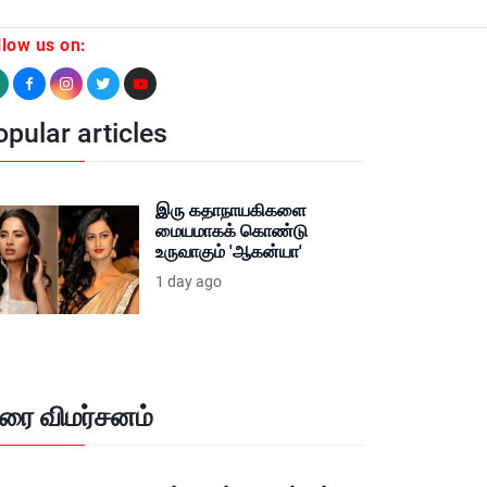
llow us on:
pular articles
இரு கதாநாயகிகளை
மையமாகக் கொண்டு
உருவாகும் 'ஆகன்யா'
1 day ago
ிரை விமர்சனம்