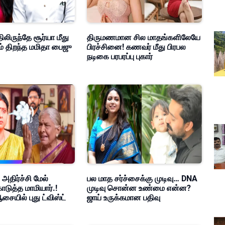
ிலிருந்தே சூர்யா மீது
திருமணமான சில மாதங்களிலேயே
ம் திறந்த மமிதா பைஜு
பிரச்சினை! கணவர் மீது பிரபல
நடிகை பரபரப்பு புகார்
 அதிர்ச்சி மேல்
பல மாத சர்ச்சைக்கு முடிவு… DNA
ொடுத்த மாமியார்.!
முடிவு சொன்ன உண்மை என்ன?
சையில் புது ட்விஸ்ட்
ஜாய் உருக்கமான பதிவு