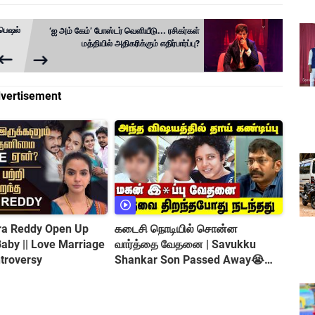
்பெஷல்
‘ஐ அம் கேம்’ போஸ்டர் வெளியீடு... ரசிகர்கள்
மத்தியில் அதிகரிக்கும் எதிர்பார்ப்பு?
vertisement
tra Reddy Open Up
கடைசி நொடியில் சொன்ன
வார்த்தை வேதனை | Savukku
troversy
Shankar Son Passed Away😭
Shocking Incident