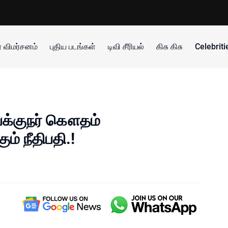
 விமர்சனம்
புதிய படங்கள்
டிவி சீரியல்
கிசு கிசு
Celebrit
இயக்குநர் கௌதம்
ும் நீதிபதி.!