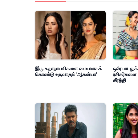
இரு கதாநாயகிகளை மையமாகக்
ஒரே பாடலுக்
கொண்டு உருவாகும் 'ஆகன்யா'
ரசிகர்களை 
கீர்த்தி