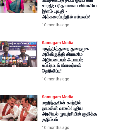
மோதிவிட்டு தப்பி ஓடிய கார்
சாரதி; பரிதாபமாக பலியாகிய
இளம் யுவதி -
அக்கரைப்பற்றில் சம்பவம்!
10 months ago
Samugam Media
பருத்தித்துறை துறைமுக
அபிவிருத்தி கிராமமே
அழிவடையும் அபாயம்;
சுப்பர்மடம் மீனவர்கள்
தெரிவிப்பு!
10 months ago
Samugam Media
மஹிந்தவின் காற்றில்
நாமலின் வாசம்! புதிய
அரசியல் முயற்சியில் குதித்த
குடும்பம்
10 months ago