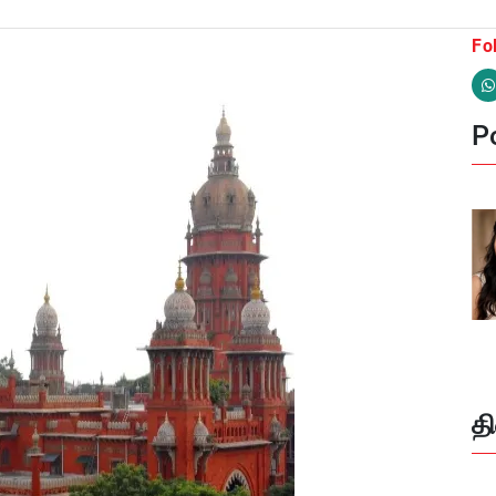
Fo
Po
த