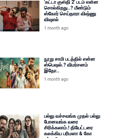
'கட்டா குஸ்தி 2' படம் என்ன
சொல்கிறது..? மீண்டும்
ஸ்கோர் செய்தாரா விஷ்ணு
விஷால்
1 month ago
நூறு சாமி படத்தில் என்ன
ஸ்பெஷல்.? விமர்சனம்
இதோ..
1 month ago
பல்லு வச்சவங்க முதல் பல்லு
போனவங்க வரை
சிரிக்கலாம்.! தியேட்டரை
கலக்கிய பரிமளா & கோ