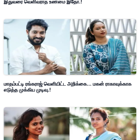
இதுவரை வெளிவராத உண்மை இதோ.!
மாதம்பட்டி ரங்கராஜ் வெளியிட்ட அறிக்கை... மகன் ராகாவுக்காக
எடுத்த முக்கிய முடிவு.!