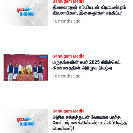
Samugam Media
திலகனாதன் எம்.பியுடன் விநாயகர்புரம்
விவசாயிகள், இளைஞர்கள் சந்திப்பு!
10 months ago
Samugam Media
மருதங்களின் சமர் 2025 கிரிக்கெட்
கிண்ணத்தின் அறிமுக நிகழ்வு
10 months ago
Samugam Media
அதிக சத்தத்துடன் வேகமாக பறந்த
மோட்டார் சைக்கிள்கள்; மடக்கிப்பிடித்த
பொலிஸார்!