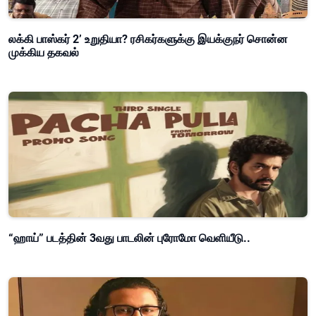
லக்கி பாஸ்கர் 2’ உறுதியா? ரசிகர்களுக்கு இயக்குநர் சொன்ன
முக்கிய தகவல்
“ஹாய்” படத்தின் 3வது பாடலின் புரோமோ வெளியீடு..