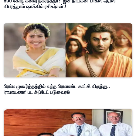
500 கோடி கனவு தகர்ந்ததா? 'ஜன நாயகன்' பாக்ஸ் ஆபீஸ்
விபரத்தால் ஷாக்கில் ரசிகர்கள்.!
பிரம்ம முகூர்த்தத்தில் வந்த பிரமாண்ட காட்சி விருந்து..
'ராமாயணா' பட அப்டேட் படுவைரல்