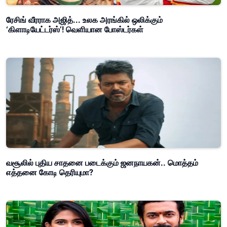
ரேசிங் வீரராக அஜித்... உலக அரங்கில் ஒலிக்கும்
‘கிளாடியேட்டர்ஸ்’! வெளியான போஸ்டர்கள்
வசூலில் புதிய சாதனை படைக்கும் ஜனநாயகன்.. மொத்தம்
எத்தனை கோடி தெரியுமா?