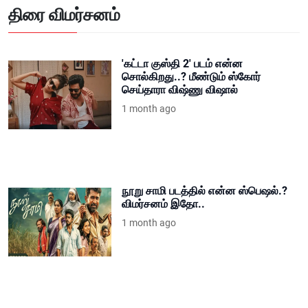
திரை விமர்சனம்
'கட்டா குஸ்தி 2' படம் என்ன
சொல்கிறது..? மீண்டும் ஸ்கோர்
செய்தாரா விஷ்ணு விஷால்
1 month ago
நூறு சாமி படத்தில் என்ன ஸ்பெஷல்.?
விமர்சனம் இதோ..
1 month ago