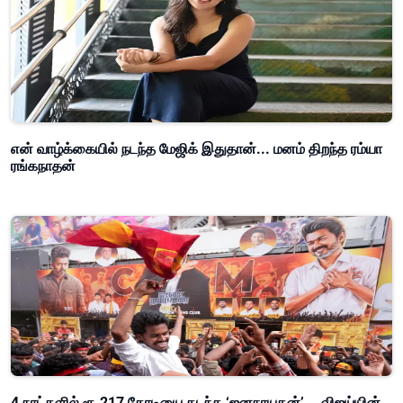
என் வாழ்க்கையில் நடந்த மேஜிக் இதுதான்... மனம் திறந்த ரம்யா
ரங்கநாதன்
4 நாட்களில் ரூ.217 கோடியை கடந்த ‘ஜனநாயகன்’... விஜய்யின்