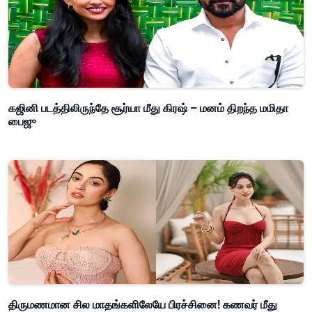
கஜினி படத்திலிருந்தே சூர்யா மீது கிரஷ் – மனம் திறந்த மமிதா
பைஜு
திருமணமான சில மாதங்களிலேயே பிரச்சினை! கணவர் மீது