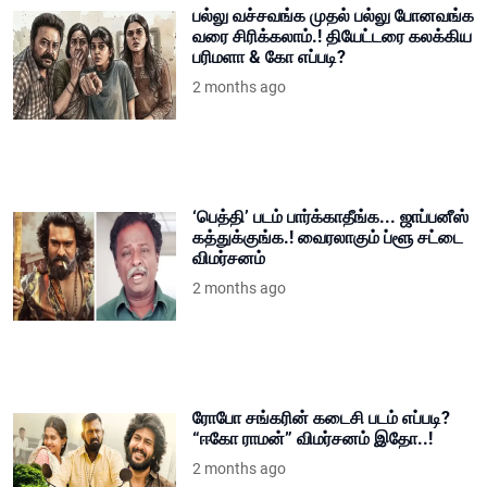
பல்லு வச்சவங்க முதல் பல்லு போனவங்க
வரை சிரிக்கலாம்.! தியேட்டரை கலக்கிய
பரிமளா & கோ எப்படி?
2 months ago
‘பெத்தி’ படம் பார்க்காதீங்க... ஜாப்பனீஸ்
கத்துக்குங்க.! வைரலாகும் ப்ளூ சட்டை
விமர்சனம்
2 months ago
ரோபோ சங்கரின் கடைசி படம் எப்படி?
“ஈகோ ராமன்” விமர்சனம் இதோ..!
2 months ago