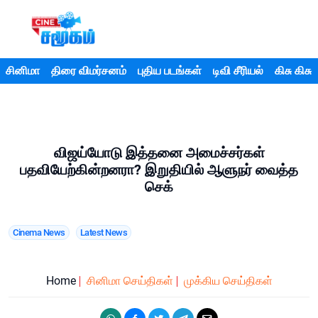
சினிமா
திரை விமர்சனம்
புதிய படங்கள்
டிவி சீரியல்
கிசு கிசு
விஜய்யோடு இத்தனை அமைச்சர்கள்
பதவியேற்கின்றனரா? இறுதியில் ஆளுநர் வைத்த
செக்
Cinema News
Latest News
Home
சினிமா செய்திகள்
முக்கிய செய்திகள்