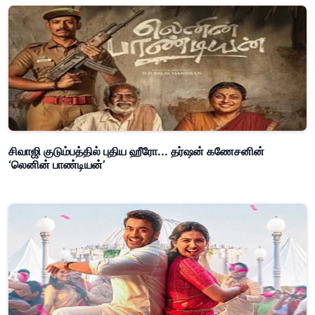
சிவாஜி குடும்பத்தில் புதிய ஹீரோ... தர்ஷன் கணேசனின்
‘லெனின் பாண்டியன்’