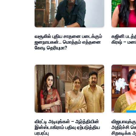
வசூலில் புதிய சாதனை படைக்கும்
கஜினி படத்த
ஜனநாயகன்.. மொத்தம் எத்தனை
கிரஷ் – மன
கோடி தெரியுமா?
விரட்டி அடியுங்கள் – ஆர்த்தியின்
விஜயாவுக்கு
இன்ஸ்டாகிராம் பதிவு ஏற்படுத்திய
அதிர்ச்சி க
பரபரப்பு
சிறகடிக்க ஆ