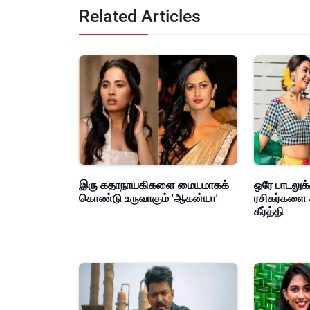
Related Articles
இரு கதாநாயகிகளை மையமாகக்
ஒரே பாடலுக்
கொண்டு உருவாகும் 'ஆகன்யா'
ரசிகர்களை 
கீர்த்தி