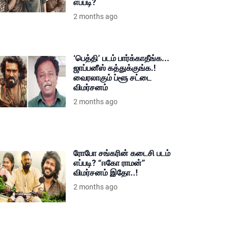
எப்படி?
2 months ago
‘பெத்தி’ படம் பார்க்காதீங்க...
ஜாப்பனீஸ் கத்துக்குங்க.!
வைரலாகும் ப்ளூ சட்டை
விமர்சனம்
2 months ago
ரோபோ சங்கரின் கடைசி படம்
எப்படி? “ஈகோ ராமன்”
விமர்சனம் இதோ..!
2 months ago