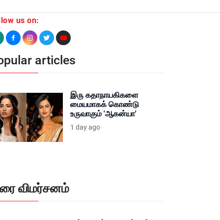
llow us on:
pular articles
இரு கதாநாயகிகளை
மையமாகக் கொண்டு
உருவாகும் 'ஆகன்யா'
1 day ago
ிரை விமர்சனம்