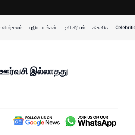
 விமர்சனம்
புதிய படங்கள்
டிவி சீரியல்
கிசு கிசு
Celebrit
் ஊர்வசி இல்லாதது