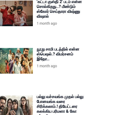
'கட்டா குஸ்தி 2' படம் என்ன
சொல்கிறது..? மீண்டும்
ஸ்கோர் செய்தாரா விஷ்ணு
விஷால்
1 month ago
நூறு சாமி படத்தில் என்ன
ஸ்பெஷல்.? விமர்சனம்
இதோ..
1 month ago
பல்லு வச்சவங்க முதல் பல்லு
போனவங்க வரை
சிரிக்கலாம்.! தியேட்டரை
கலக்கிய பரிமளா & கோ