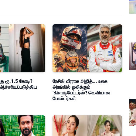
கு ரூ.1.5 கோடி?
ரேசிங் வீரராக அஜித்... உலக
ஆச்சரியப்படுத்திய
அரங்கில் ஒலிக்கும்
‘கிளாடியேட்டர்ஸ்’! வெளியான
போஸ்டர்கள்