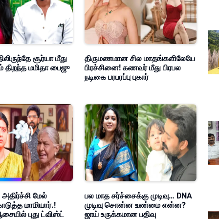
ிலிருந்தே சூர்யா மீது
திருமணமான சில மாதங்களிலேயே
ம் திறந்த மமிதா பைஜு
பிரச்சினை! கணவர் மீது பிரபல
நடிகை பரபரப்பு புகார்
 அதிர்ச்சி மேல்
பல மாத சர்ச்சைக்கு முடிவு… DNA
ொடுத்த மாமியார்.!
முடிவு சொன்ன உண்மை என்ன?
சையில் புது ட்விஸ்ட்
ஜாய் உருக்கமான பதிவு