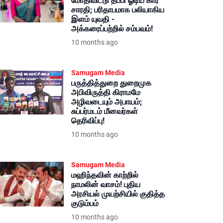
மோதிவிட்டு தப்பி ஓடிய கார்
சாரதி; பரிதாபமாக பலியாகிய
இளம் யுவதி -
அக்கரைப்பற்றில் சம்பவம்!
10 months ago
Samugam Media
பருத்தித்துறை துறைமுக
அபிவிருத்தி கிராமமே
அழிவடையும் அபாயம்;
சுப்பர்மடம் மீனவர்கள்
தெரிவிப்பு!
10 months ago
Samugam Media
மஹிந்தவின் காற்றில்
நாமலின் வாசம்! புதிய
அரசியல் முயற்சியில் குதித்த
குடும்பம்
10 months ago