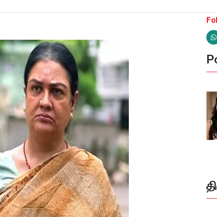
Fo
Po
த