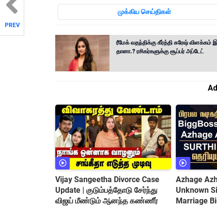
முக்கிய செய்திகள்
PREV
ரீமேக் வதந்திக்கு கீர்த்தி சுரேஷ் விளக்கம் 
தானா.? ரசிகர்களுக்கு சூப்பர் அப்டேட்
Ad
Vijay Sangeetha Divorce Case
Azhage Azha
Update | குடும்பத்தோடு சேர்ந்து
Unknown Sid
விஜய் மீண்டும் ஆனந்த கண்ணீர்
Marriage B
&amp; Cont