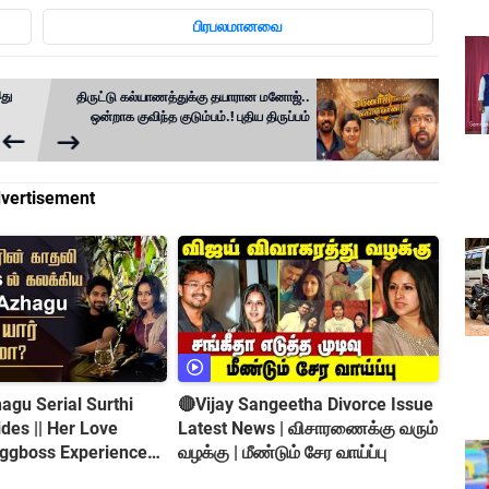
பிரபலமானவை
இது
திருட்டு கல்யாணத்துக்கு தயாரான மனோஜ்..
ஒன்றாக குவிந்த குடும்பம்.! புதிய திருப்பம்
vertisement
gu Serial Surthi
🔴Vijay Sangeetha Divorce Issue
es || Her Love
Latest News | விசாரணைக்கு வரும்
iggboss Experience
வழக்கு | மீண்டும் சேர வாய்ப்பு
roversy