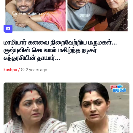
மாமியார் கனவை நிறைவேற்றிய மருமகள்...
குஷ்புவின் செயலால் மகிழ்ந்த நடிகர்
சுந்தரசியின் தாயார்...
kushpu /
2 years ago