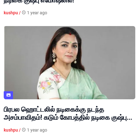
நடிகை குஷ்பு எமோஷனல்!
kushpu /
1 year ago
பிரபல ஹொட்டலில் நடிகைக்கு நடந்த
அசம்பாவிதம்! கடும் கோபத்தில் நடிகை குஷ்பு...
kushpu /
1 year ago