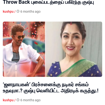
Throw Back புகைப்படத்தைப் பகிர்ந்த குஷ்பு
kushpu /
6 months ago
‘ஜனநாயகன்’ பிரச்சனைக்கு நடிகர் சங்கம்
உதவுமா.? குஷ்பு வெளியிட்ட அதிரடிக் கருத்து.!
kushpu /
6 months ago