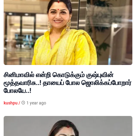
சினிமாவில் என்றி கொடுக்கும் குஷ்புவின்
மூத்தவாரிசு..! தாயைப் போல ஜொலிக்கப்போறார்
போலயே..!
kushpu /
1 year ago