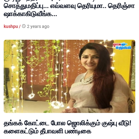
சொத்துமதிப்பு... எவ்வளவு தெரியுமா.. தெரிஞ்சா
ஷாக்காகிடுவீங்க...
kushpu /
2 years ago
தங்கக் கோட்டை போல ஜொலிக்கும் குஷ்பு வீடு!
களைகட்டும் தீபாவளி பண்டிகை