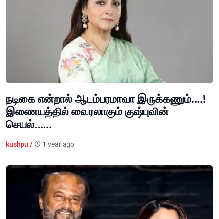
நடிகை என்றால் ஆடம்பரமாவா இருக்கணும்....!
இணையத்தில் வைரலாகும் குஷ்புவின்
செயல்......
kushpu /
1 year ago