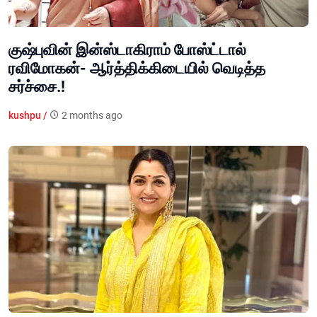
குஷ்புவின் இன்ஸ்டாகிராம் போஸ்ட்டால்
ரவிமோகன்- ஆர்த்திக்கிடையில் வெடித்த
சர்ச்சை.!
kushpu /
2 months ago