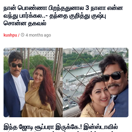
நான் பொண்ணா பிறந்ததுனால 3 நாளா என்ன
வந்து பார்க்கல..- தந்தை குறித்து குஷ்பு
சொன்ன தகவல்
kushpu /
4 months ago
இந்த ஜோடி சூப்பரா இருக்கே.! இன்ஸ்டாவில்