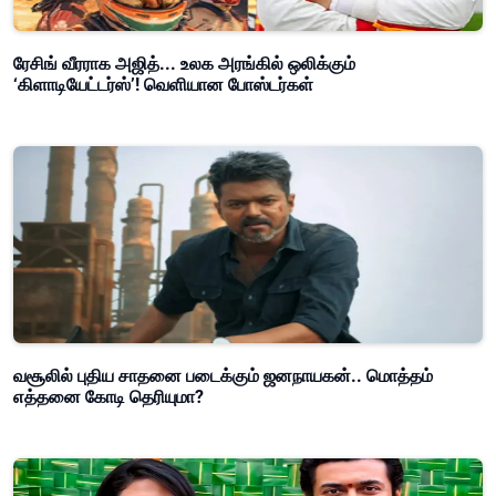
ரேசிங் வீரராக அஜித்... உலக அரங்கில் ஒலிக்கும்
‘கிளாடியேட்டர்ஸ்’! வெளியான போஸ்டர்கள்
வசூலில் புதிய சாதனை படைக்கும் ஜனநாயகன்.. மொத்தம்
எத்தனை கோடி தெரியுமா?