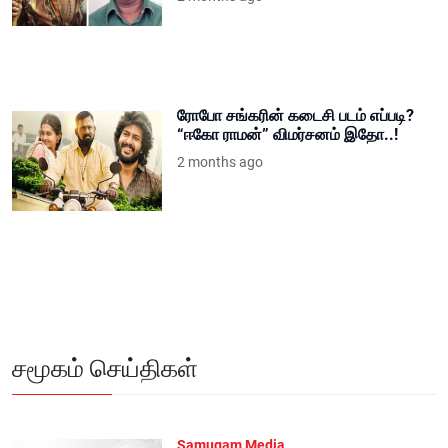
ரோபோ சங்கரின் கடைசி படம் எப்படி?
“ஈகோ ராமன்” விமர்சனம் இதோ..!
2 months ago
சமூகம் செய்திகள்
Samugam Media