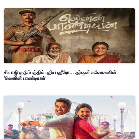
சிவாஜி குடும்பத்தில் புதிய ஹீரோ... தர்ஷன் கணேசனின்
‘லெனின் பாண்டியன்’