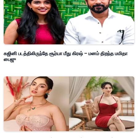
கஜினி படத்திலிருந்தே சூர்யா மீது கிரஷ் – மனம் திறந்த மமிதா
பைஜு