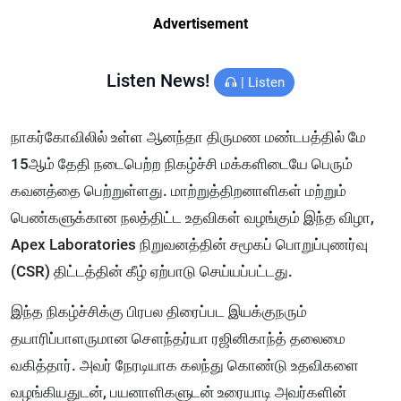
Advertisement
Listen News!
|
Listen
நாகர்கோவிலில் உள்ள ஆனந்தா திருமண மண்டபத்தில் மே
15ஆம் தேதி நடைபெற்ற நிகழ்ச்சி மக்களிடையே பெரும்
கவனத்தை பெற்றுள்ளது. மாற்றுத்திறனாளிகள் மற்றும்
பெண்களுக்கான நலத்திட்ட உதவிகள் வழங்கும் இந்த விழா,
Apex Laboratories நிறுவனத்தின் சமூகப் பொறுப்புணர்வு
(CSR) திட்டத்தின் கீழ் ஏற்பாடு செய்யப்பட்டது.
இந்த நிகழ்ச்சிக்கு பிரபல திரைப்பட இயக்குநரும்
தயாரிப்பாளருமான சௌந்தர்யா ரஜினிகாந்த் தலைமை
வகித்தார். அவர் நேரடியாக கலந்து கொண்டு உதவிகளை
வழங்கியதுடன், பயனாளிகளுடன் உரையாடி அவர்களின்