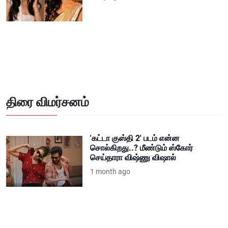
திரை விமர்சனம்
'கட்டா குஸ்தி 2' படம் என்ன
சொல்கிறது..? மீண்டும் ஸ்கோர்
செய்தாரா விஷ்ணு விஷால்
1 month ago