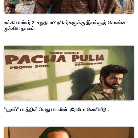
லக்கி பாஸ்கர் 2’ உறுதியா? ரசிகர்களுக்கு இயக்குநர் சொன்ன
முக்கிய தகவல்
“ஹாய்” படத்தின் 3வது பாடலின் புரோமோ வெளியீடு..