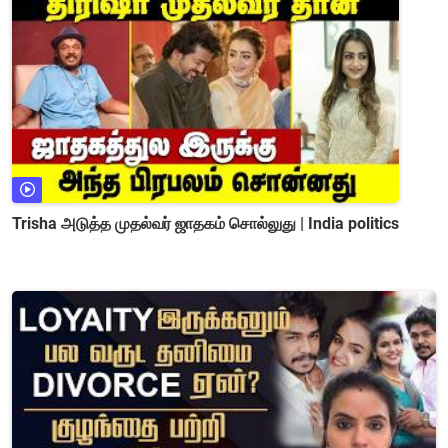
Trisha அடுத்த முதல்வர் ஜாதகம் சொல்லுது | India politics