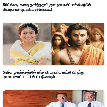
500 கோடி கனவு தகர்ந்ததா? 'ஜன நாயகன்' பாக்ஸ் ஆபீஸ்
விபரத்தால் ஷாக்கில் ரசிகர்கள்.!
பிரம்ம முகூர்த்தத்தில் வந்த பிரமாண்ட காட்சி விருந்து..
'ராமாயணா' பட அப்டேட் படுவைரல்