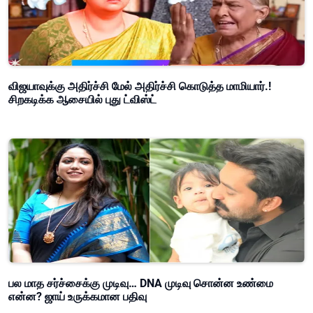
விஜயாவுக்கு அதிர்ச்சி மேல் அதிர்ச்சி கொடுத்த மாமியார்.!
சிறகடிக்க ஆசையில் புது ட்விஸ்ட்
பல மாத சர்ச்சைக்கு முடிவு… DNA முடிவு சொன்ன உண்மை
என்ன? ஜாய் உருக்கமான பதிவு