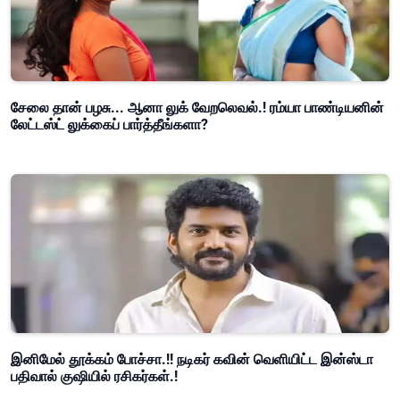
சேலை தான் பழசு... ஆனா லுக் வேறலெவல்.! ரம்யா பாண்டியனின்
லேட்டஸ்ட் லுக்கைப் பார்த்தீங்களா?
இனிமேல் தூக்கம் போச்சா.!! நடிகர் கவின் வெளியிட்ட இன்ஸ்டா
பதிவால் குஷியில் ரசிகர்கள்.!