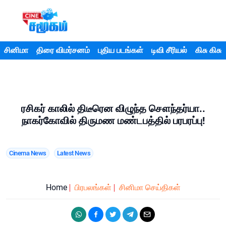
சினிமா
திரை விமர்சனம்
புதிய படங்கள்
டிவி சீரியல்
கிசு கிசு
ரசிகர் காலில் திடீரென விழுந்த சௌந்தர்யா..
நாகர்கோவில் திருமண மண்டபத்தில் பரபரப்பு!
Cinema News
Latest News
Home
பிரபலங்கள்
சினிமா செய்திகள்