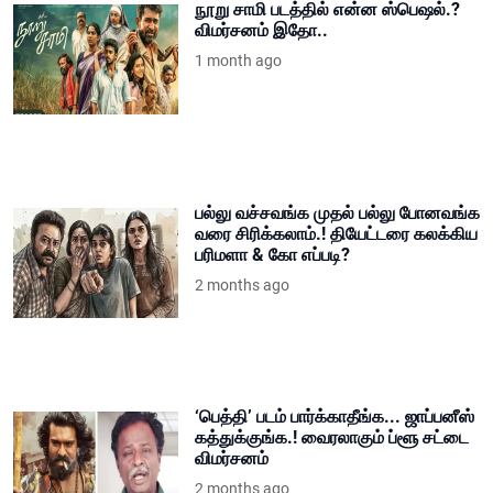
நூறு சாமி படத்தில் என்ன ஸ்பெஷல்.?
விமர்சனம் இதோ..
1 month ago
பல்லு வச்சவங்க முதல் பல்லு போனவங்க
வரை சிரிக்கலாம்.! தியேட்டரை கலக்கிய
பரிமளா & கோ எப்படி?
2 months ago
‘பெத்தி’ படம் பார்க்காதீங்க... ஜாப்பனீஸ்
கத்துக்குங்க.! வைரலாகும் ப்ளூ சட்டை
விமர்சனம்
2 months ago