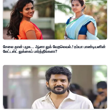
சேலை தான் பழசு... ஆனா லுக் வேறலெவல்.! ரம்யா பாண்டியனின்
லேட்டஸ்ட் லுக்கைப் பார்த்தீங்களா?