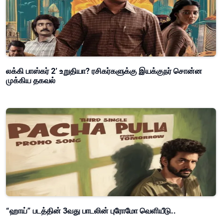
லக்கி பாஸ்கர் 2’ உறுதியா? ரசிகர்களுக்கு இயக்குநர் சொன்ன
முக்கிய தகவல்
“ஹாய்” படத்தின் 3வது பாடலின் புரோமோ வெளியீடு..