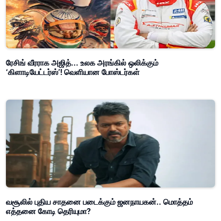
ரேசிங் வீரராக அஜித்... உலக அரங்கில் ஒலிக்கும்
‘கிளாடியேட்டர்ஸ்’! வெளியான போஸ்டர்கள்
வசூலில் புதிய சாதனை படைக்கும் ஜனநாயகன்.. மொத்தம்
எத்தனை கோடி தெரியுமா?