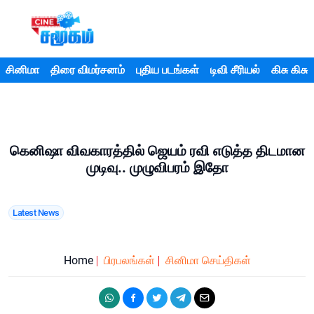
சினிமா
திரை விமர்சனம்
புதிய படங்கள்
டிவி சீரியல்
கிசு கிசு
கெனிஷா விவகாரத்தில் ஜெயம் ரவி எடுத்த திடமான
முடிவு.. முழுவிபரம் இதோ
Latest News
Home
பிரபலங்கள்
சினிமா செய்திகள்