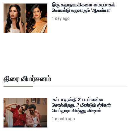
இரு கதாநாயகிகளை மையமாகக்
கொண்டு உருவாகும் 'ஆகன்யா'
1 day ago
திரை விமர்சனம்
'கட்டா குஸ்தி 2' படம் என்ன
சொல்கிறது..? மீண்டும் ஸ்கோர்
செய்தாரா விஷ்ணு விஷால்
1 month ago