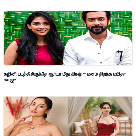
கஜினி படத்திலிருந்தே சூர்யா மீது கிரஷ் – மனம் திறந்த மமிதா
பைஜு