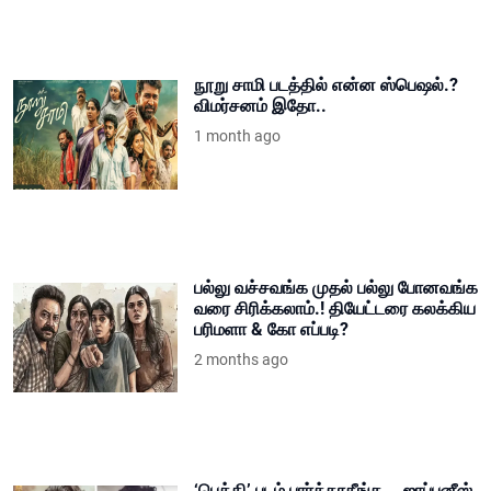
நூறு சாமி படத்தில் என்ன ஸ்பெஷல்.?
விமர்சனம் இதோ..
1 month ago
பல்லு வச்சவங்க முதல் பல்லு போனவங்க
வரை சிரிக்கலாம்.! தியேட்டரை கலக்கிய
பரிமளா & கோ எப்படி?
2 months ago
‘பெத்தி’ படம் பார்க்காதீங்க... ஜாப்பனீஸ்