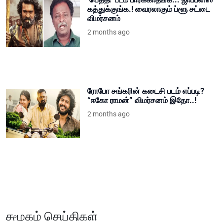
கத்துக்குங்க.! வைரலாகும் ப்ளூ சட்டை
விமர்சனம்
2 months ago
ரோபோ சங்கரின் கடைசி படம் எப்படி?
“ஈகோ ராமன்” விமர்சனம் இதோ..!
2 months ago
சமூகம் செய்திகள்