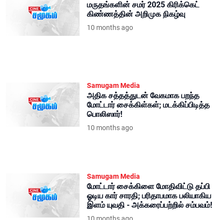
மருதங்களின் சமர் 2025 கிரிக்கெட்
கிண்ணத்தின் அறிமுக நிகழ்வு
10 months ago
Samugam Media
அதிக சத்தத்துடன் வேகமாக பறந்த
மோட்டார் சைக்கிள்கள்; மடக்கிப்பிடித்த
பொலிஸார்!
10 months ago
Samugam Media
மோட்டார் சைக்கிளை மோதிவிட்டு தப்பி
ஓடிய கார் சாரதி; பரிதாபமாக பலியாகிய
இளம் யுவதி - அக்கரைப்பற்றில் சம்பவம்!
10 months ago