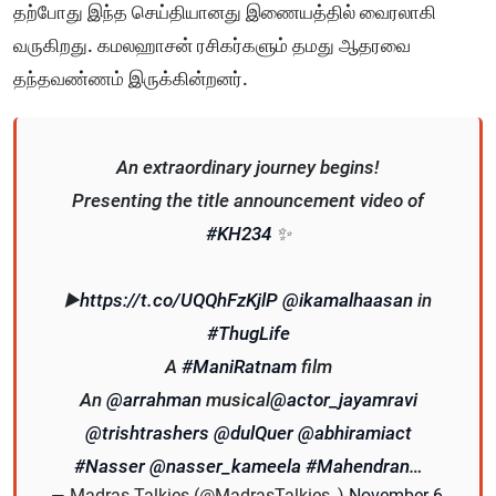
தற்போது இந்த செய்தியானது இணையத்தில் வைரலாகி
வருகிறது. கமலஹாசன் ரசிகர்களும் தமது ஆதரவை
தந்தவண்ணம் இருக்கின்றனர்.
An extraordinary journey begins!
Presenting the title announcement video of
#KH234
✨
▶️
https://t.co/UQQhFzKjlP
@ikamalhaasan
in
#ThugLife
A
#ManiRatnam
film
An
@arrahman
musical
@actor_jayamravi
@trishtrashers
@dulQuer
@abhiramiact
#Nasser
@nasser_kameela
#Mahendran
…
— Madras Talkies (@MadrasTalkies_)
November 6,