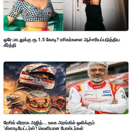
ஒரே பாடலுக்கு ரூ.1.5 கோடி? ரசிகர்களை ஆச்சரியப்படுத்திய
கீர்த்தி
ரேசிங் வீரராக அஜித்... உலக அரங்கில் ஒலிக்கும்
‘கிளாடியேட்டர்ஸ்’! வெளியான போஸ்டர்கள்