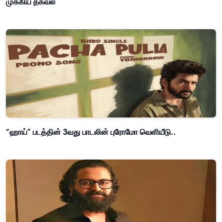
முக்கிய தகவல்
“ஹாய்” படத்தின் 3வது பாடலின் புரோமோ வெளியீடு..