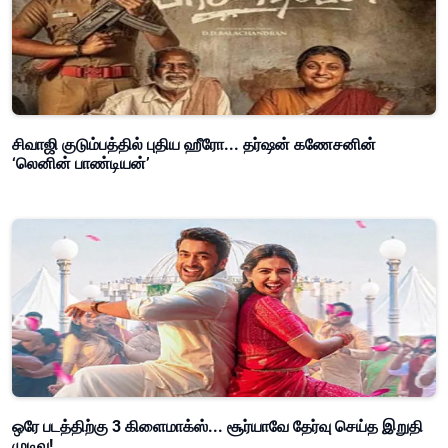
சிவாஜி குடும்பத்தில் புதிய ஹீரோ... தர்ஷன் கணேசனின்
‘லெனின் பாண்டியன்’
ஒரே படத்திற்கு 3 கிளைமாக்ஸ்... சூர்யாவே தேர்வு செய்த இறுதி
முடிவு!