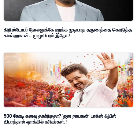
கிறிஸ்டோபர் நோலனுக்கே மறக்க முடியாத தருணத்தை கொடுத்த
கமல்ஹாசன்.. முழுவிபரம் இதோ.!
500 கோடி கனவு தகர்ந்ததா? 'ஜன நாயகன்' பாக்ஸ் ஆபீஸ்
விபரத்தால் ஷாக்கில் ரசிகர்கள்.!