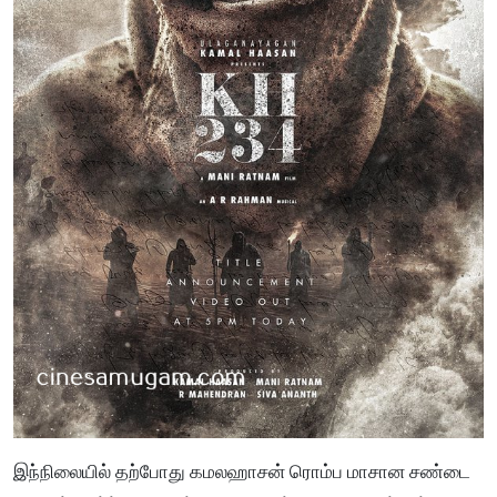
இந்நிலையில் தற்போது கமலஹாசன் ரொம்ப மாசான சண்டை