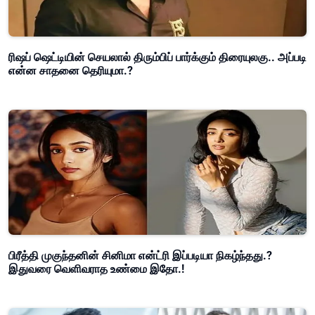
ரிஷப் ஷெட்டியின் செயலால் திரும்பிப் பார்க்கும் திரையுலகு.. அப்படி
என்ன சாதனை தெரியுமா.?
பிரீத்தி முகுந்தனின் சினிமா என்ட்ரி இப்படியா நிகழ்ந்தது.?
இதுவரை வெளிவராத உண்மை இதோ.!