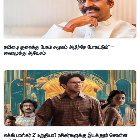
தமிழை குறைத்து பேசும் சமூகம் அழிந்தே போகட்டும்" –
வைரமுத்து ஆவேசம்
லக்கி பாஸ்கர் 2’ உறுதியா? ரசிகர்களுக்கு இயக்குநர் சொன்ன