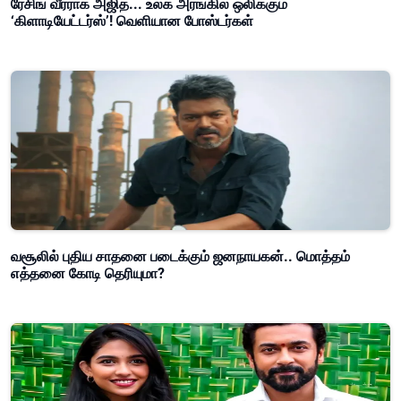
ரேசிங் வீரராக அஜித்... உலக அரங்கில் ஒலிக்கும்
‘கிளாடியேட்டர்ஸ்’! வெளியான போஸ்டர்கள்
வசூலில் புதிய சாதனை படைக்கும் ஜனநாயகன்.. மொத்தம்
எத்தனை கோடி தெரியுமா?