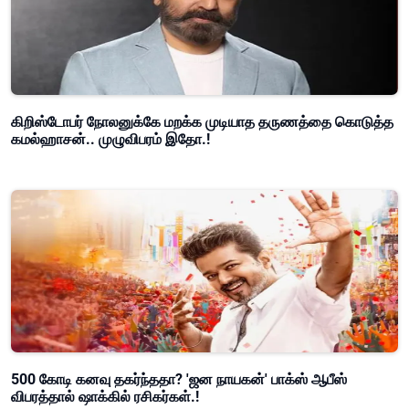
கிறிஸ்டோபர் நோலனுக்கே மறக்க முடியாத தருணத்தை கொடுத்த
கமல்ஹாசன்.. முழுவிபரம் இதோ.!
500 கோடி கனவு தகர்ந்ததா? 'ஜன நாயகன்' பாக்ஸ் ஆபீஸ்
விபரத்தால் ஷாக்கில் ரசிகர்கள்.!