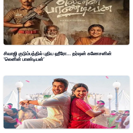
சிவாஜி குடும்பத்தில் புதிய ஹீரோ... தர்ஷன் கணேசனின்
‘லெனின் பாண்டியன்’