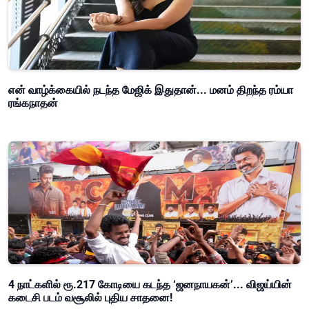
என் வாழ்க்கையில் நடந்த மேஜிக் இதுதான்... மனம் திறந்த ரம்யா
ரங்கநாதன்
4 நாட்களில் ரூ.217 கோடியை கடந்த ‘ஜனநாயகன்’... விஜய்யின்
கடைசி படம் வசூலில் புதிய சாதனை!