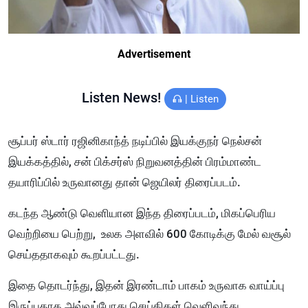
Advertisement
Listen News!
|
Listen
சூப்பர் ஸ்டார் ரஜினிகாந்த் நடிப்பில் இயக்குநர் நெல்சன்
இயக்கத்தில், சன் பிக்சர்ஸ் நிறுவனத்தின் பிரம்மாண்ட
தயாரிப்பில் உருவானது தான் ஜெயிலர் திரைப்படம்.
கடந்த ஆண்டு வெளியான இந்த திரைப்படம், மிகப்பெரிய
வெற்றியை பெற்று, உலக அளவில் 600 கோடிக்கு மேல் வசூல்
செய்ததாகவும் கூறப்பட்டது.
இதை தொடர்ந்து, இதன் இரண்டாம் பாகம் உருவாக வாய்ப்பு
இருப்பதாக அவ்வப்போது செய்திகள் வெளிவந்து