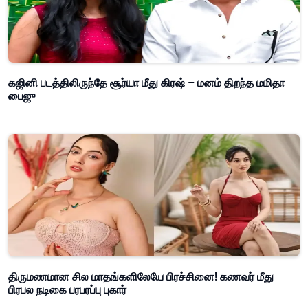
கஜினி படத்திலிருந்தே சூர்யா மீது கிரஷ் – மனம் திறந்த மமிதா
பைஜு
திருமணமான சில மாதங்களிலேயே பிரச்சினை! கணவர் மீது
பிரபல நடிகை பரபரப்பு புகார்