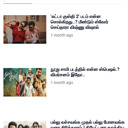
'கட்டா குஸ்தி 2' படம் என்ன
சொல்கிறது..? மீண்டும் ஸ்கோர்
செய்தாரா விஷ்ணு விஷால்
1 month ago
நூறு சாமி படத்தில் என்ன ஸ்பெஷல்.?
விமர்சனம் இதோ..
1 month ago
பல்லு வச்சவங்க முதல் பல்லு போனவங்க
வரை சிரிக்கலாம்.! தியேட்டரை கலக்கிய