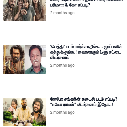
பரிமளா & கோ எப்படி?
2 months ago
‘பெத்தி’ படம் பார்க்காதீங்க... ஜாப்பனீஸ்
கத்துக்குங்க.! வைரலாகும் ப்ளூ சட்டை
விமர்சனம்
2 months ago
ரோபோ சங்கரின் கடைசி படம் எப்படி?
“ஈகோ ராமன்” விமர்சனம் இதோ..!
2 months ago