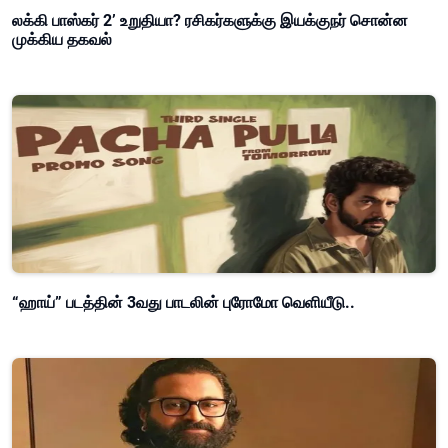
லக்கி பாஸ்கர் 2’ உறுதியா? ரசிகர்களுக்கு இயக்குநர் சொன்ன
முக்கிய தகவல்
“ஹாய்” படத்தின் 3வது பாடலின் புரோமோ வெளியீடு..