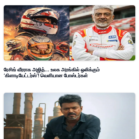
ரேசிங் வீரராக அஜித்... உலக அரங்கில் ஒலிக்கும்
‘கிளாடியேட்டர்ஸ்’! வெளியான போஸ்டர்கள்