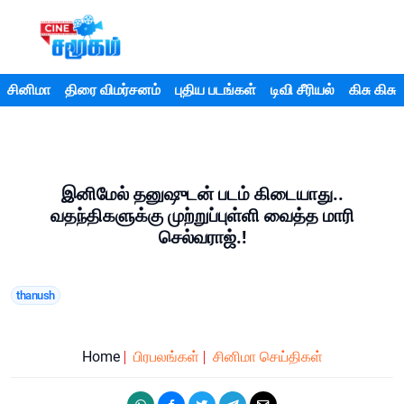
சினிமா
திரை விமர்சனம்
புதிய படங்கள்
டிவி சீரியல்
கிசு கிசு
இனிமேல் தனுஷுடன் படம் கிடையாது..
வதந்திகளுக்கு முற்றுப்புள்ளி வைத்த மாரி
செல்வராஜ்.!
thanush
Home
பிரபலங்கள்
சினிமா செய்திகள்