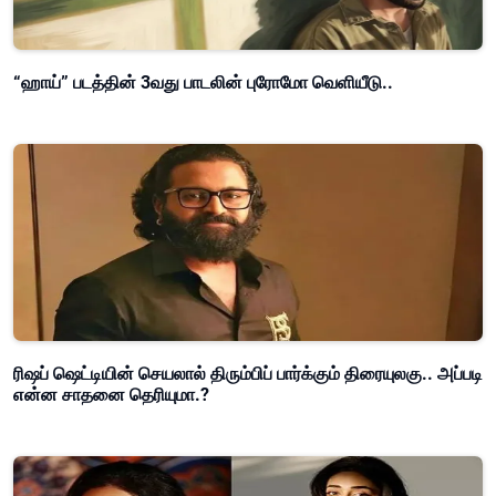
“ஹாய்” படத்தின் 3வது பாடலின் புரோமோ வெளியீடு..
ரிஷப் ஷெட்டியின் செயலால் திரும்பிப் பார்க்கும் திரையுலகு.. அப்படி
என்ன சாதனை தெரியுமா.?