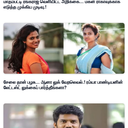
மாதம்பட்டி ரங்கராஜ் வெளியிட்ட அறிக்கை... மகன் ராகாவுக்காக
எடுத்த முக்கிய முடிவு.!
சேலை தான் பழசு... ஆனா லுக் வேறலெவல்.! ரம்யா பாண்டியனின்
லேட்டஸ்ட் லுக்கைப் பார்த்தீங்களா?