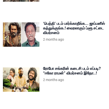
‘பெத்தி’ படம் பார்க்காதீங்க... ஜாப்பனீஸ்
கத்துக்குங்க.! வைரலாகும் ப்ளூ சட்டை
விமர்சனம்
2 months ago
ரோபோ சங்கரின் கடைசி படம் எப்படி?
“ஈகோ ராமன்” விமர்சனம் இதோ..!
2 months ago