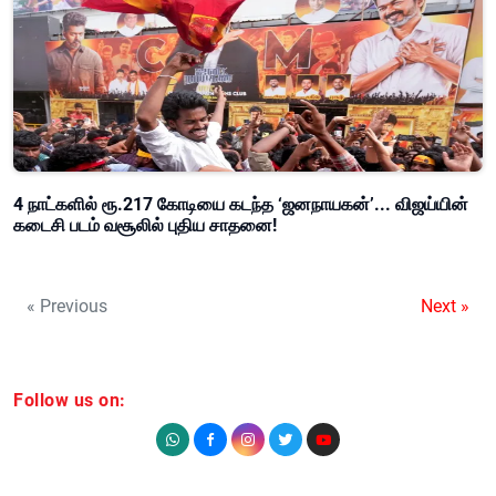
4 நாட்களில் ரூ.217 கோடியை கடந்த ‘ஜனநாயகன்’... விஜய்யின்
கடைசி படம் வசூலில் புதிய சாதனை!
« Previous
Next »
Follow us on: