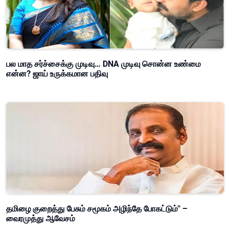
பல மாத சர்ச்சைக்கு முடிவு… DNA முடிவு சொன்ன உண்மை
என்ன? ஜாய் உருக்கமான பதிவு
தமிழை குறைத்து பேசும் சமூகம் அழிந்தே போகட்டும்" –
வைரமுத்து ஆவேசம்