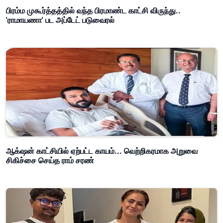
பிரம்ம முகூர்த்தத்தில் வந்த பிரமாண்ட காட்சி விருந்து..
'ராமாயணா' பட அப்டேட் படுவைரல்
ஆக்‌ஷன் காட்சியில் ஏற்பட்ட காயம்... வெற்றிகரமாக அறுவை
சிகிச்சை செய்த ராம் சரண்