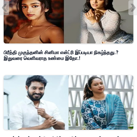
பிரீத்தி முகுந்தனின் சினிமா என்ட்ரி இப்படியா நிகழ்ந்தது.?
இதுவரை வெளிவராத உண்மை இதோ.!