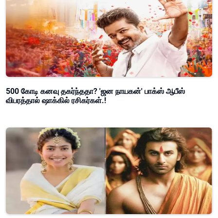
500 கோடி கனவு தகர்ந்ததா? 'ஜன நாயகன்' பாக்ஸ் ஆபீஸ்
விபரத்தால் ஷாக்கில் ரசிகர்கள்.!