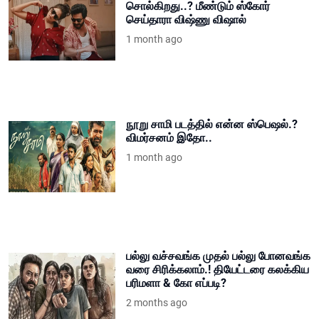
சொல்கிறது..? மீண்டும் ஸ்கோர்
செய்தாரா விஷ்ணு விஷால்
1 month ago
நூறு சாமி படத்தில் என்ன ஸ்பெஷல்.?
விமர்சனம் இதோ..
1 month ago
பல்லு வச்சவங்க முதல் பல்லு போனவங்க
வரை சிரிக்கலாம்.! தியேட்டரை கலக்கிய
பரிமளா & கோ எப்படி?
2 months ago