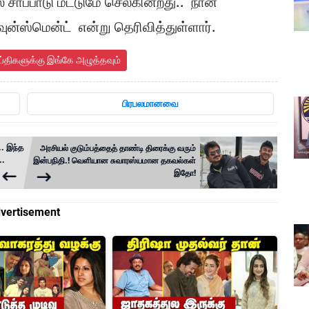
சாப்பாடு மட்டுமே செல்கின்றது.. நான்
ன்ஸ்மென்ட் என்று தெரிவித்துள்ளார்.
ய்திகளுக்கு இங்கே அழுத்தவும்
பிரபலமானவை
.. இந்த
அரசியல் குடும்பத்தைத் தாண்டி திரைக்கு வரும்
..
இன்பநிதி.! வெளியான சுவாரஸ்யமான தகவல்கள்
இதோ!
vertisement