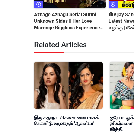
Azhage Azhagu Serial Surthi
🔴Vijay San
Unknown Sides || Her Love
Latest News
Marriage Biggboss Experience
வழக்கு | மீண்
&amp; Controversy
Related Articles
இரு கதாநாயகிகளை மையமாகக்
ஒரே பாடலுக்
கொண்டு உருவாகும் 'ஆகன்யா'
ரசிகர்களை 
கீர்த்தி