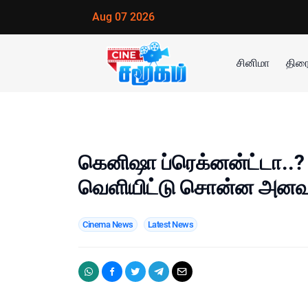
Aug 07 2026
சினிமா
திரை
கெனிஷா ப்ரெக்னன்ட்டா..?
வெளியிட்டு சொன்ன அனவு
Cinema News
Latest News