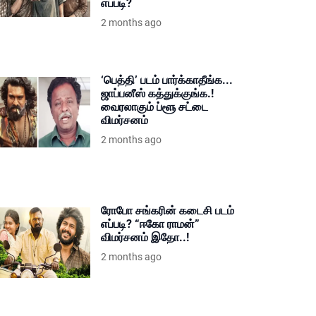
எப்படி?
2 months ago
‘பெத்தி’ படம் பார்க்காதீங்க...
ஜாப்பனீஸ் கத்துக்குங்க.!
வைரலாகும் ப்ளூ சட்டை
விமர்சனம்
2 months ago
ரோபோ சங்கரின் கடைசி படம்
எப்படி? “ஈகோ ராமன்”
விமர்சனம் இதோ..!
2 months ago