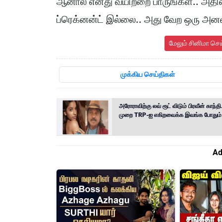
ஆனால் எனது வயிற்றை பாருங்கள்.. அதில் 
ப்ரெக்னன்ட் இல்லை.. அது வேற ஒரு அனவு
மேலும் சினிமா செ
முக்கிய செய்திகள்
அரோராவிற்கு லவ் ரூட் விடும் பிரவீன் காந்தி
முறை TRP-ஐ எகிறவைக்க இவங்க போதும்
Ad