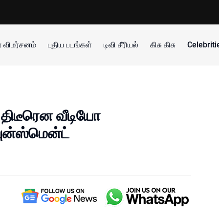
 விமர்சனம்
புதிய படங்கள்
டிவி சீரியல்
கிசு கிசு
Celebrit
 திடீரென வீடியோ
ன்ஸ்மென்ட்