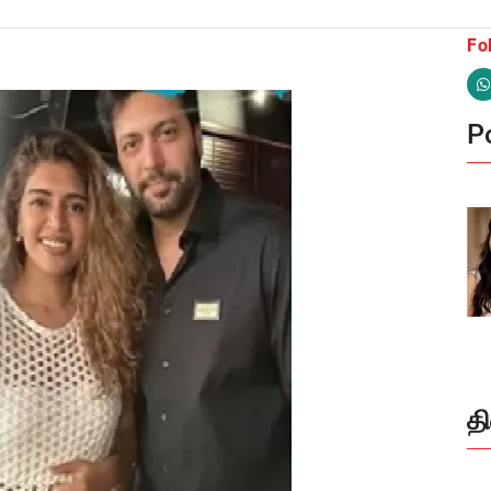
Fo
Po
த