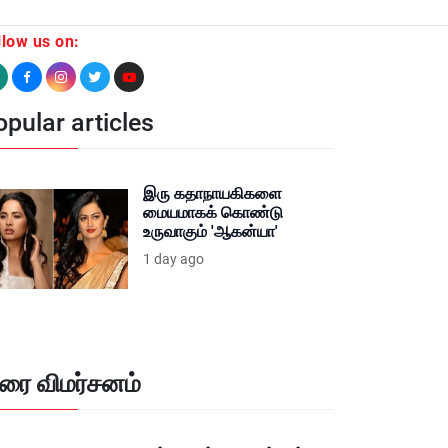
llow us on:
pular articles
இரு கதாநாயகிகளை
மையமாகக் கொண்டு
உருவாகும் 'ஆகன்யா'
1 day ago
ிரை விமர்சனம்