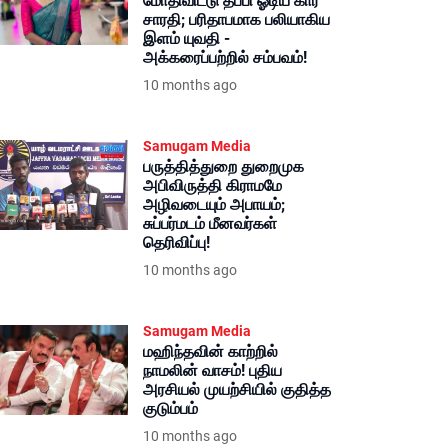
மோதிவிட்டு தப்பி ஓடிய கார்
சாரதி; பரிதாபமாக பலியாகிய
இளம் யுவதி -
அக்கரைப்பற்றில் சம்பவம்!
10 months ago
Samugam Media
பருத்தித்துறை துறைமுக
அபிவிருத்தி கிராமமே
அழிவடையும் அபாயம்;
சுப்பர்மடம் மீனவர்கள்
தெரிவிப்பு!
10 months ago
Samugam Media
மஹிந்தவின் காற்றில்
நாமலின் வாசம்! புதிய
அரசியல் முயற்சியில் குதித்த
குடும்பம்
10 months ago