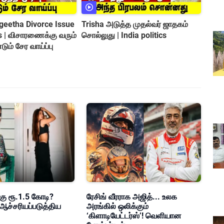
geetha Divorce Issue
Trisha அடுத்த முதல்வர் ஜாதகம்
 | விசாரணைக்கு வரும்
சொல்லுது | India politics
டும் சேர வாய்ப்பு
கு ரூ.1.5 கோடி?
ரேசிங் வீரராக அஜித்... உலக
ஆச்சரியப்படுத்திய
அரங்கில் ஒலிக்கும்
‘கிளாடியேட்டர்ஸ்’! வெளியான