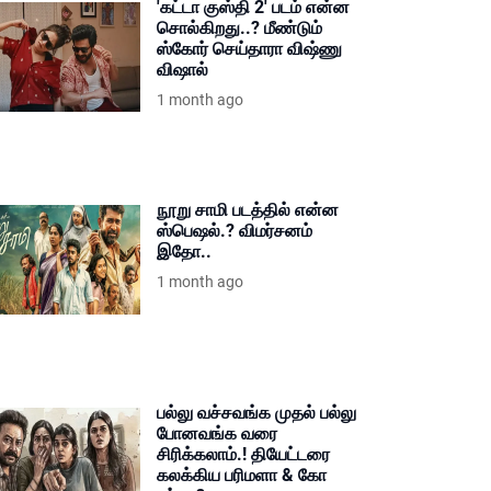
'கட்டா குஸ்தி 2' படம் என்ன
சொல்கிறது..? மீண்டும்
ஸ்கோர் செய்தாரா விஷ்ணு
விஷால்
1 month ago
நூறு சாமி படத்தில் என்ன
ஸ்பெஷல்.? விமர்சனம்
இதோ..
1 month ago
பல்லு வச்சவங்க முதல் பல்லு
போனவங்க வரை
சிரிக்கலாம்.! தியேட்டரை
கலக்கிய பரிமளா & கோ