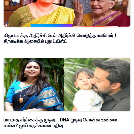
விஜயாவுக்கு அதிர்ச்சி மேல் அதிர்ச்சி கொடுத்த மாமியார்.!
சிறகடிக்க ஆசையில் புது ட்விஸ்ட்
பல மாத சர்ச்சைக்கு முடிவு… DNA முடிவு சொன்ன உண்மை
என்ன? ஜாய் உருக்கமான பதிவு