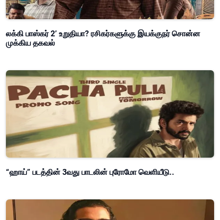
லக்கி பாஸ்கர் 2’ உறுதியா? ரசிகர்களுக்கு இயக்குநர் சொன்ன
முக்கிய தகவல்
“ஹாய்” படத்தின் 3வது பாடலின் புரோமோ வெளியீடு..