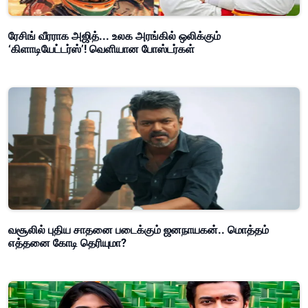
ரேசிங் வீரராக அஜித்... உலக அரங்கில் ஒலிக்கும்
‘கிளாடியேட்டர்ஸ்’! வெளியான போஸ்டர்கள்
வசூலில் புதிய சாதனை படைக்கும் ஜனநாயகன்.. மொத்தம்
எத்தனை கோடி தெரியுமா?