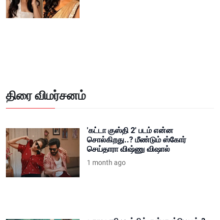
திரை விமர்சனம்
'கட்டா குஸ்தி 2' படம் என்ன
சொல்கிறது..? மீண்டும் ஸ்கோர்
செய்தாரா விஷ்ணு விஷால்
1 month ago