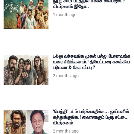
நூறு சாமி படத்தில் என்ன ஸ்பெஷல்.?
விமர்சனம் இதோ..
1 month ago
பல்லு வச்சவங்க முதல் பல்லு போனவங்க
வரை சிரிக்கலாம்.! தியேட்டரை கலக்கிய
பரிமளா & கோ எப்படி?
2 months ago
‘பெத்தி’ படம் பார்க்காதீங்க... ஜாப்பனீஸ்
கத்துக்குங்க.! வைரலாகும் ப்ளூ சட்டை
விமர்சனம்
2 months ago