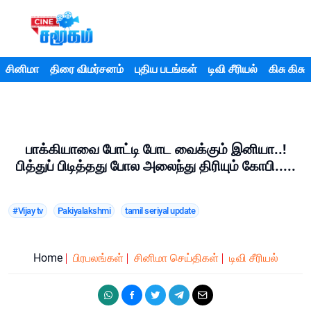
சினிமா
திரை விமர்சனம்
புதிய படங்கள்
டிவி சீரியல்
கிசு கிசு
பாக்கியாவை போட்டி போட வைக்கும் இனியா..!
பித்துப் பிடித்தது போல அலைந்து திரியும் கோபி.....
#Vijay tv
Pakiyalakshmi
tamil seriyal update
Home
பிரபலங்கள்
சினிமா செய்திகள்
டிவி சீரியல்