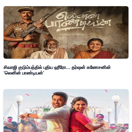
சிவாஜி குடும்பத்தில் புதிய ஹீரோ... தர்ஷன் கணேசனின்
‘லெனின் பாண்டியன்’