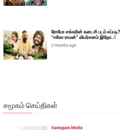
ரோபோ சங்கரின் கடைசி படம் எப்படி?
“ஈகோ ராமன்” விமர்சனம் இதோ..!
2 months ago
சமூகம் செய்திகள்
Samugam Media