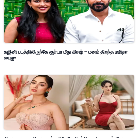
கஜினி படத்திலிருந்தே சூர்யா மீது கிரஷ் – மனம் திறந்த மமிதா
பைஜு