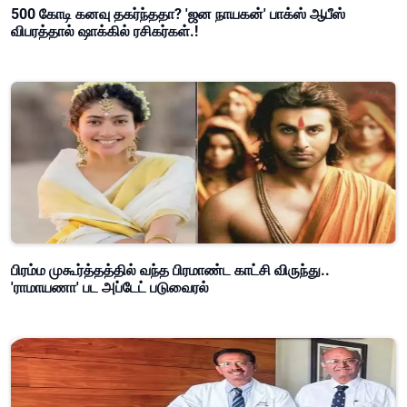
500 கோடி கனவு தகர்ந்ததா? 'ஜன நாயகன்' பாக்ஸ் ஆபீஸ்
விபரத்தால் ஷாக்கில் ரசிகர்கள்.!
பிரம்ம முகூர்த்தத்தில் வந்த பிரமாண்ட காட்சி விருந்து..
'ராமாயணா' பட அப்டேட் படுவைரல்