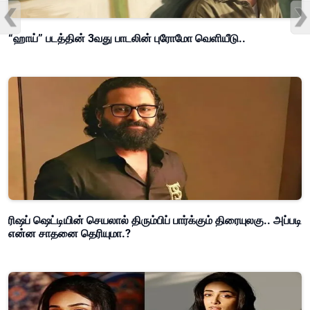
“ஹாய்” படத்தின் 3வது பாடலின் புரோமோ வெளியீடு..
ரிஷப் ஷெட்டியின் செயலால் திரும்பிப் பார்க்கும் திரையுலகு.. அப்படி
என்ன சாதனை தெரியுமா.?