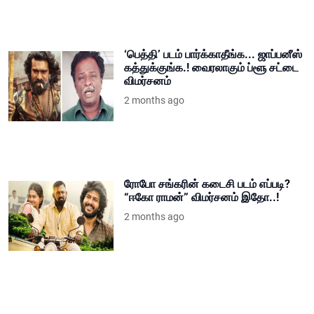
‘பெத்தி’ படம் பார்க்காதீங்க... ஜாப்பனீஸ்
கத்துக்குங்க.! வைரலாகும் ப்ளூ சட்டை
விமர்சனம்
2 months ago
ரோபோ சங்கரின் கடைசி படம் எப்படி?
“ஈகோ ராமன்” விமர்சனம் இதோ..!
2 months ago