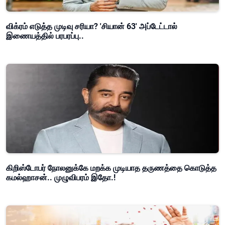
விக்ரம் எடுத்த முடிவு சரியா? 'சியான் 63' அப்டேட்டால்
இணையத்தில் பரபரப்பு..
கிறிஸ்டோபர் நோலனுக்கே மறக்க முடியாத தருணத்தை கொடுத்த
கமல்ஹாசன்.. முழுவிபரம் இதோ.!