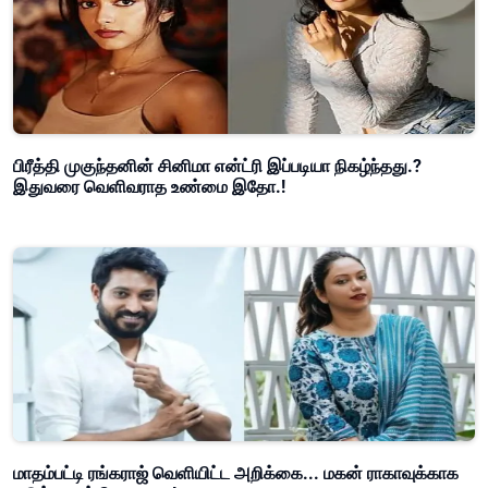
பிரீத்தி முகுந்தனின் சினிமா என்ட்ரி இப்படியா நிகழ்ந்தது.?
இதுவரை வெளிவராத உண்மை இதோ.!
மாதம்பட்டி ரங்கராஜ் வெளியிட்ட அறிக்கை... மகன் ராகாவுக்காக