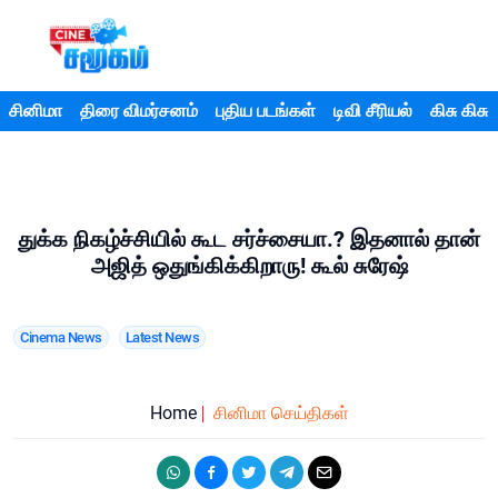
சினிமா
திரை விமர்சனம்
புதிய படங்கள்
டிவி சீரியல்
கிசு கிசு
துக்க நிகழ்ச்சியில் கூட சர்ச்சையா.? இதனால் தான்
அஜித் ஒதுங்கிக்கிறாரு! கூல் சுரேஷ்
Cinema News
Latest News
Home
சினிமா செய்திகள்