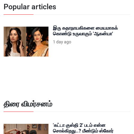
Popular articles
இரு கதாநாயகிகளை மையமாகக்
கொண்டு உருவாகும் 'ஆகன்யா'
1 day ago
திரை விமர்சனம்
'கட்டா குஸ்தி 2' படம் என்ன
சொல்கிறது..? மீண்டும் ஸ்கோர்