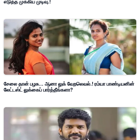
எடுத்த முக்கிய முடிவு.!
சேலை தான் பழசு... ஆனா லுக் வேறலெவல்.! ரம்யா பாண்டியனின்
லேட்டஸ்ட் லுக்கைப் பார்த்தீங்களா?