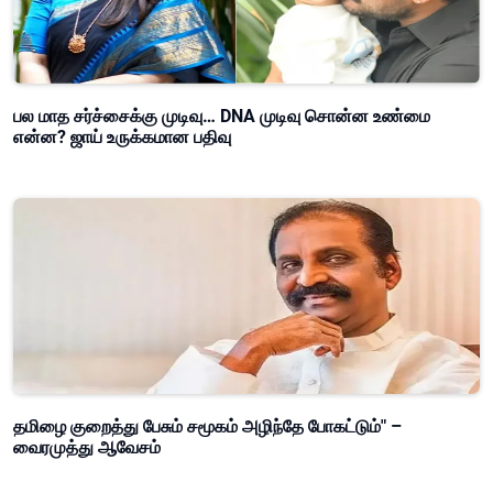
பல மாத சர்ச்சைக்கு முடிவு… DNA முடிவு சொன்ன உண்மை
என்ன? ஜாய் உருக்கமான பதிவு
தமிழை குறைத்து பேசும் சமூகம் அழிந்தே போகட்டும்" –
வைரமுத்து ஆவேசம்