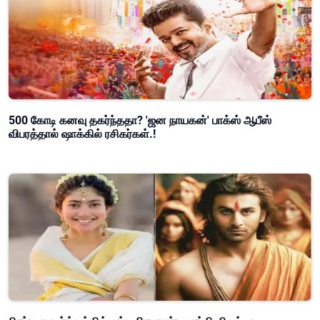
500 கோடி கனவு தகர்ந்ததா? 'ஜன நாயகன்' பாக்ஸ் ஆபீஸ்
விபரத்தால் ஷாக்கில் ரசிகர்கள்.!