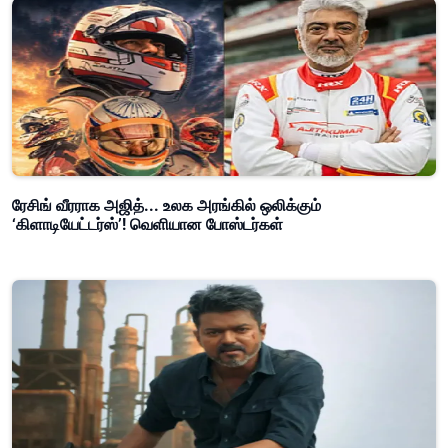
ரேசிங் வீரராக அஜித்... உலக அரங்கில் ஒலிக்கும்
‘கிளாடியேட்டர்ஸ்’! வெளியான போஸ்டர்கள்