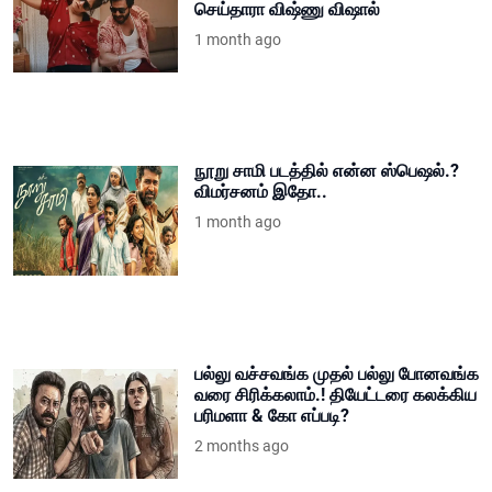
செய்தாரா விஷ்ணு விஷால்
1 month ago
நூறு சாமி படத்தில் என்ன ஸ்பெஷல்.?
விமர்சனம் இதோ..
1 month ago
பல்லு வச்சவங்க முதல் பல்லு போனவங்க
வரை சிரிக்கலாம்.! தியேட்டரை கலக்கிய
பரிமளா & கோ எப்படி?
2 months ago