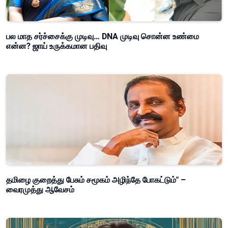
பல மாத சர்ச்சைக்கு முடிவு… DNA முடிவு சொன்ன உண்மை
என்ன? ஜாய் உருக்கமான பதிவு
தமிழை குறைத்து பேசும் சமூகம் அழிந்தே போகட்டும்" –
வைரமுத்து ஆவேசம்