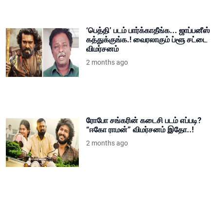
‘பெத்தி’ படம் பார்க்காதீங்க... ஜாப்பனீஸ்
கத்துக்குங்க.! வைரலாகும் ப்ளூ சட்டை
விமர்சனம்
2 months ago
ரோபோ சங்கரின் கடைசி படம் எப்படி?
“ஈகோ ராமன்” விமர்சனம் இதோ..!
2 months ago