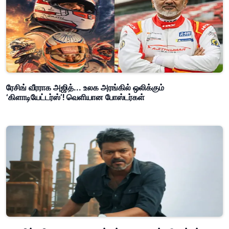
ரேசிங் வீரராக அஜித்... உலக அரங்கில் ஒலிக்கும்
‘கிளாடியேட்டர்ஸ்’! வெளியான போஸ்டர்கள்