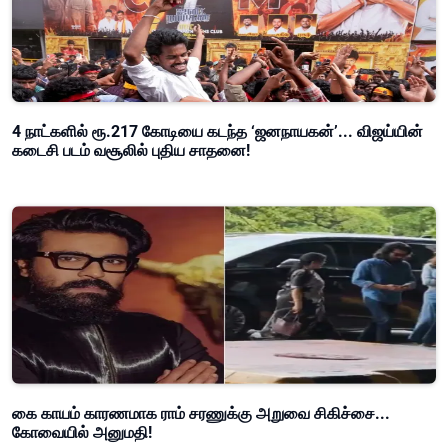
4 நாட்களில் ரூ.217 கோடியை கடந்த ‘ஜனநாயகன்’... விஜய்யின்
கடைசி படம் வசூலில் புதிய சாதனை!
கை காயம் காரணமாக ராம் சரணுக்கு அறுவை சிகிச்சை...
கோவையில் அனுமதி!