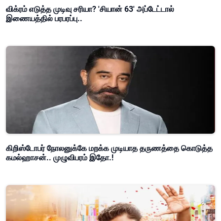
விக்ரம் எடுத்த முடிவு சரியா? 'சியான் 63' அப்டேட்டால்
இணையத்தில் பரபரப்பு..
கிறிஸ்டோபர் நோலனுக்கே மறக்க முடியாத தருணத்தை கொடுத்த
கமல்ஹாசன்.. முழுவிபரம் இதோ.!