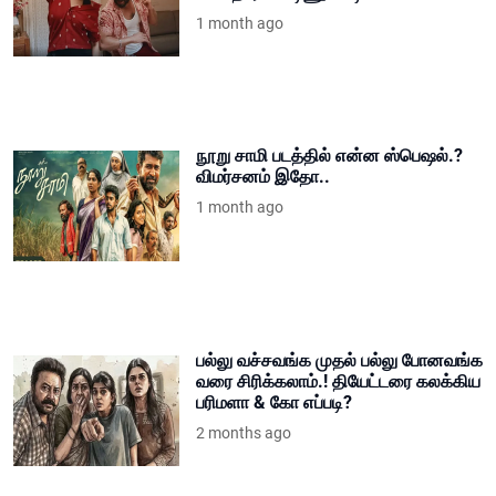
1 month ago
நூறு சாமி படத்தில் என்ன ஸ்பெஷல்.?
விமர்சனம் இதோ..
1 month ago
பல்லு வச்சவங்க முதல் பல்லு போனவங்க
வரை சிரிக்கலாம்.! தியேட்டரை கலக்கிய
பரிமளா & கோ எப்படி?
2 months ago