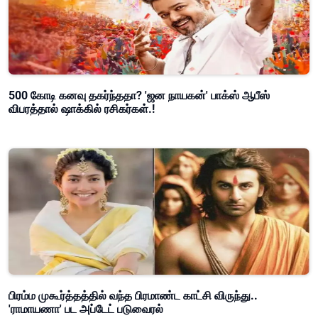
500 கோடி கனவு தகர்ந்ததா? 'ஜன நாயகன்' பாக்ஸ் ஆபீஸ்
விபரத்தால் ஷாக்கில் ரசிகர்கள்.!
பிரம்ம முகூர்த்தத்தில் வந்த பிரமாண்ட காட்சி விருந்து..
'ராமாயணா' பட அப்டேட் படுவைரல்