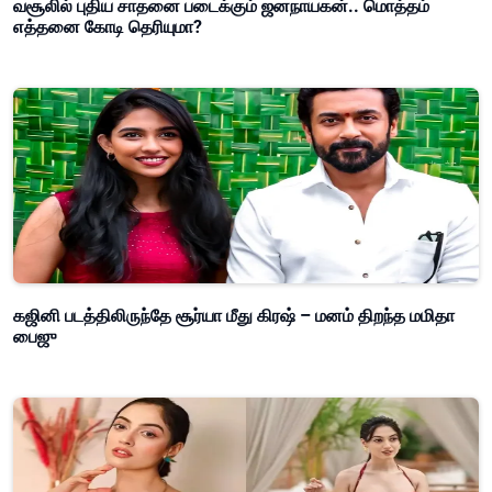
வசூலில் புதிய சாதனை படைக்கும் ஜனநாயகன்.. மொத்தம்
எத்தனை கோடி தெரியுமா?
கஜினி படத்திலிருந்தே சூர்யா மீது கிரஷ் – மனம் திறந்த மமிதா
பைஜு