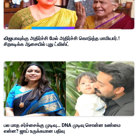
விஜயாவுக்கு அதிர்ச்சி மேல் அதிர்ச்சி கொடுத்த மாமியார்.!
சிறகடிக்க ஆசையில் புது ட்விஸ்ட்
பல மாத சர்ச்சைக்கு முடிவு… DNA முடிவு சொன்ன உண்மை
என்ன? ஜாய் உருக்கமான பதிவு