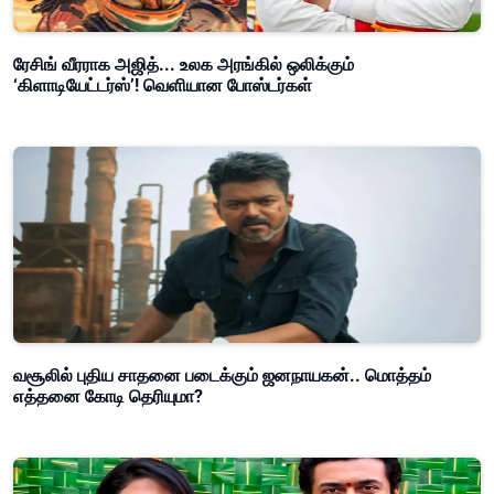
ரேசிங் வீரராக அஜித்... உலக அரங்கில் ஒலிக்கும்
‘கிளாடியேட்டர்ஸ்’! வெளியான போஸ்டர்கள்
வசூலில் புதிய சாதனை படைக்கும் ஜனநாயகன்.. மொத்தம்
எத்தனை கோடி தெரியுமா?