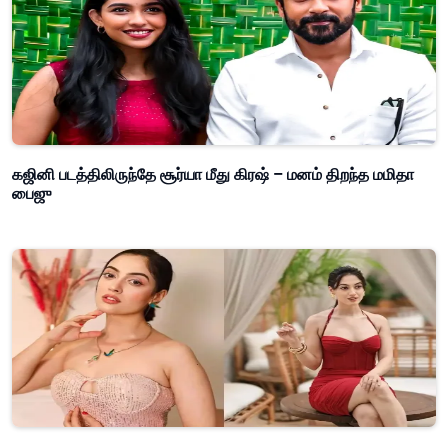
கஜினி படத்திலிருந்தே சூர்யா மீது கிரஷ் – மனம் திறந்த மமிதா
பைஜு