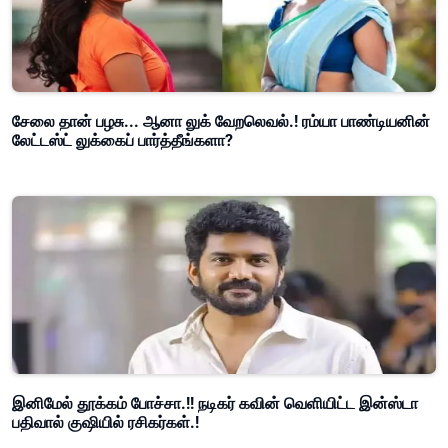
சேலை தான் பழசு... ஆனா லுக் வேறலெவல்.! ரம்யா பாண்டியனின்
லேட்டஸ்ட் லுக்கைப் பார்த்தீங்களா?
இனிமேல் தூக்கம் போச்சா.!! நடிகர் கவின் வெளியிட்ட இன்ஸ்டா
பதிவால் குஷியில் ரசிகர்கள்.!