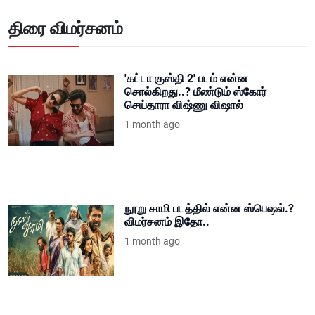
திரை விமர்சனம்
'கட்டா குஸ்தி 2' படம் என்ன
சொல்கிறது..? மீண்டும் ஸ்கோர்
செய்தாரா விஷ்ணு விஷால்
1 month ago
நூறு சாமி படத்தில் என்ன ஸ்பெஷல்.?
விமர்சனம் இதோ..
1 month ago