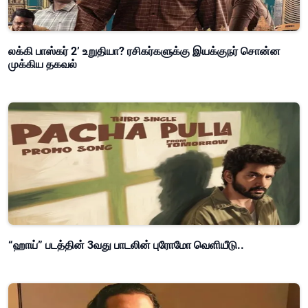
லக்கி பாஸ்கர் 2’ உறுதியா? ரசிகர்களுக்கு இயக்குநர் சொன்ன
முக்கிய தகவல்
“ஹாய்” படத்தின் 3வது பாடலின் புரோமோ வெளியீடு..