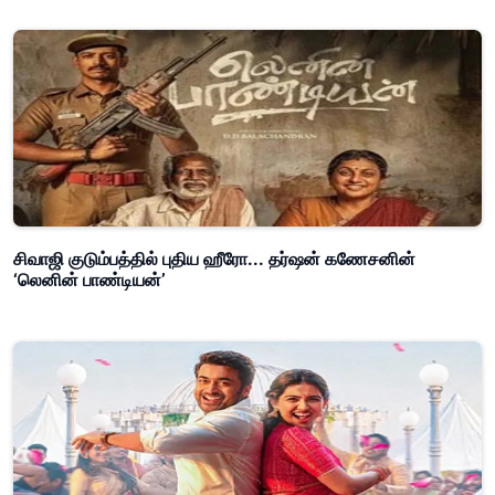
சிவாஜி குடும்பத்தில் புதிய ஹீரோ... தர்ஷன் கணேசனின்
‘லெனின் பாண்டியன்’