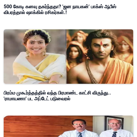
500 கோடி கனவு தகர்ந்ததா? 'ஜன நாயகன்' பாக்ஸ் ஆபீஸ்
விபரத்தால் ஷாக்கில் ரசிகர்கள்.!
பிரம்ம முகூர்த்தத்தில் வந்த பிரமாண்ட காட்சி விருந்து..
'ராமாயணா' பட அப்டேட் படுவைரல்