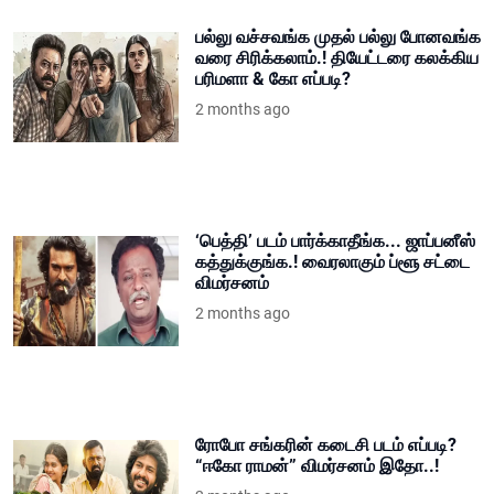
பல்லு வச்சவங்க முதல் பல்லு போனவங்க
வரை சிரிக்கலாம்.! தியேட்டரை கலக்கிய
பரிமளா & கோ எப்படி?
2 months ago
‘பெத்தி’ படம் பார்க்காதீங்க... ஜாப்பனீஸ்
கத்துக்குங்க.! வைரலாகும் ப்ளூ சட்டை
விமர்சனம்
2 months ago
ரோபோ சங்கரின் கடைசி படம் எப்படி?
“ஈகோ ராமன்” விமர்சனம் இதோ..!