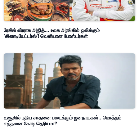
ரேசிங் வீரராக அஜித்... உலக அரங்கில் ஒலிக்கும்
‘கிளாடியேட்டர்ஸ்’! வெளியான போஸ்டர்கள்
வசூலில் புதிய சாதனை படைக்கும் ஜனநாயகன்.. மொத்தம்
எத்தனை கோடி தெரியுமா?