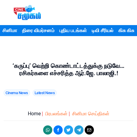
சினிமா
திரை விமர்சனம்
புதிய படங்கள்
டிவி சீரியல்
கிசு கிசு
‘கருப்பு’ வெற்றி கொண்டாட்டத்துக்கு நடுவே…
ரசிகர்களை எச்சரித்த ஆர்.ஜே. பாலாஜி.!
Cinema News
Latest News
Home
பிரபலங்கள்
சினிமா செய்திகள்