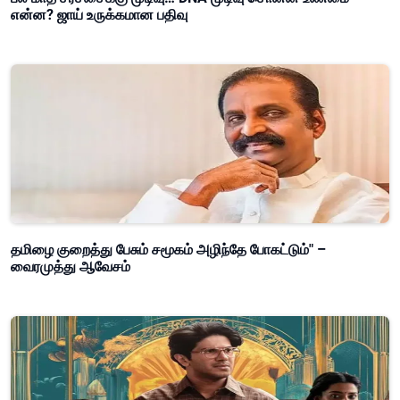
என்ன? ஜாய் உருக்கமான பதிவு
தமிழை குறைத்து பேசும் சமூகம் அழிந்தே போகட்டும்" –
வைரமுத்து ஆவேசம்