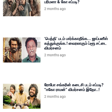
பரிமளா & கோ எப்படி?
2 months ago
‘பெத்தி’ படம் பார்க்காதீங்க... ஜாப்பனீஸ்
கத்துக்குங்க.! வைரலாகும் ப்ளூ சட்டை
விமர்சனம்
2 months ago
ரோபோ சங்கரின் கடைசி படம் எப்படி?
“ஈகோ ராமன்” விமர்சனம் இதோ..!
2 months ago