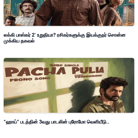
லக்கி பாஸ்கர் 2’ உறுதியா? ரசிகர்களுக்கு இயக்குநர் சொன்ன
முக்கிய தகவல்
“ஹாய்” படத்தின் 3வது பாடலின் புரோமோ வெளியீடு..