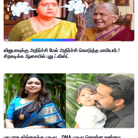
விஜயாவுக்கு அதிர்ச்சி மேல் அதிர்ச்சி கொடுத்த மாமியார்.!
சிறகடிக்க ஆசையில் புது ட்விஸ்ட்
பல மாத சர்ச்சைக்கு முடிவு… DNA முடிவு சொன்ன உண்மை