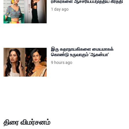
ரசிகர்களை ஆச்சரியப்படுத்திய கீர்த்தி
1 day ago
இரு கதாநாயகிகளை மையமாகக்
கொண்டு உருவாகும் 'ஆகன்யா'
9 hours ago
திரை விமர்சனம்