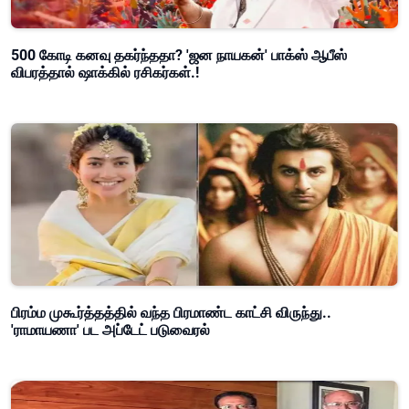
500 கோடி கனவு தகர்ந்ததா? 'ஜன நாயகன்' பாக்ஸ் ஆபீஸ்
விபரத்தால் ஷாக்கில் ரசிகர்கள்.!
பிரம்ம முகூர்த்தத்தில் வந்த பிரமாண்ட காட்சி விருந்து..
'ராமாயணா' பட அப்டேட் படுவைரல்