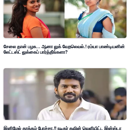
சேலை தான் பழசு... ஆனா லுக் வேறலெவல்.! ரம்யா பாண்டியனின்
லேட்டஸ்ட் லுக்கைப் பார்த்தீங்களா?
இனிமேல் தூக்கம் போச்சா.!! நடிகர் கவின் வெளியிட்ட இன்ஸ்டா