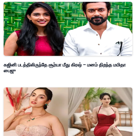
கஜினி படத்திலிருந்தே சூர்யா மீது கிரஷ் – மனம் திறந்த மமிதா
பைஜு