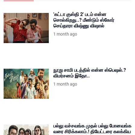
'கட்டா குஸ்தி 2' படம் என்ன
சொல்கிறது..? மீண்டும் ஸ்கோர்
செய்தாரா விஷ்ணு விஷால்
1 month ago
நூறு சாமி படத்தில் என்ன ஸ்பெஷல்.?
விமர்சனம் இதோ..
1 month ago
பல்லு வச்சவங்க முதல் பல்லு போனவங்க
வரை சிரிக்கலாம்.! தியேட்டரை கலக்கிய