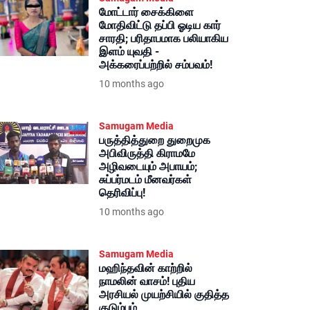
மோட்டார் சைக்கிளை
மோதிவிட்டு தப்பி ஓடிய கார்
சாரதி; பரிதாபமாக பலியாகிய
இளம் யுவதி -
அக்கரைப்பற்றில் சம்பவம்!
10 months ago
Samugam Media
பருத்தித்துறை துறைமுக
அபிவிருத்தி கிராமமே
அழிவடையும் அபாயம்;
சுப்பர்மடம் மீனவர்கள்
தெரிவிப்பு!
10 months ago
Samugam Media
மஹிந்தவின் காற்றில்
நாமலின் வாசம்! புதிய
அரசியல் முயற்சியில் குதித்த
குடும்பம்