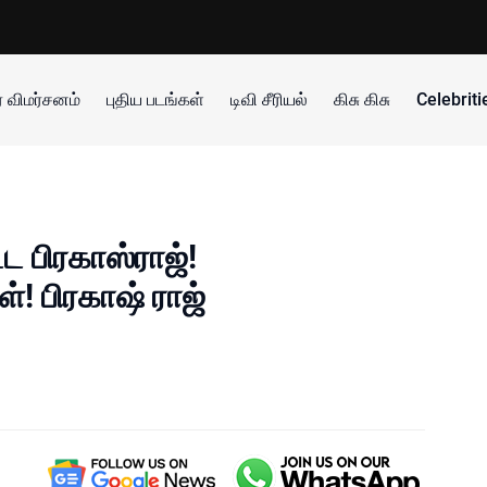
 விமர்சனம்
புதிய படங்கள்
டிவி சீரியல்
கிசு கிசு
Celebrit
ட பிரகாஸ்ராஜ்!
ள்! பிரகாஷ் ராஜ்