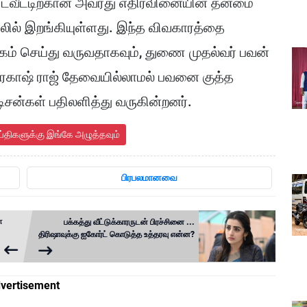
் ட்வீட்டிற்கான அவரது எதிர்வினையின் தன்மை
ில் இறங்கியுள்ளது. இந்த விவகாரத்தை
கம் செய்து வருவதாகவும், துணை முதல்வர் பவன்
பிரகாஷ் ராஜ் தேவையில்லாமல் பவனை குத்த
ிசன்கள் பதிலளித்து வருகின்றனர்.
ய்திகளுக்கு இங்கே அழுத்தவும்
பிரபலமானவை
ா
பக்கத்து வீட்டுக்காரருடன் பிரச்சினை ...
திரிஷாவுக்கு ஐகோர்ட் கொடுத்த உத்தரவு என்ன?
vertisement