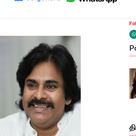
Fo
Po
த