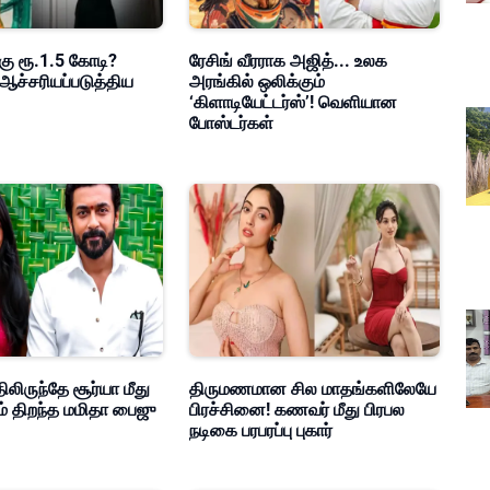
கு ரூ.1.5 கோடி?
ரேசிங் வீரராக அஜித்... உலக
ஆச்சரியப்படுத்திய
அரங்கில் ஒலிக்கும்
‘கிளாடியேட்டர்ஸ்’! வெளியான
போஸ்டர்கள்
ிலிருந்தே சூர்யா மீது
திருமணமான சில மாதங்களிலேயே
ம் திறந்த மமிதா பைஜு
பிரச்சினை! கணவர் மீது பிரபல
நடிகை பரபரப்பு புகார்