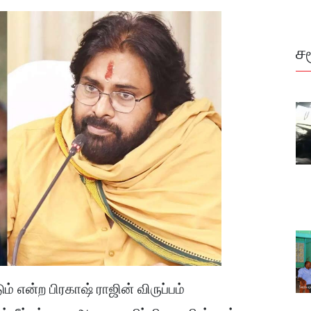
ச
ன்ற பிரகாஷ் ராஜின் விருப்பம்