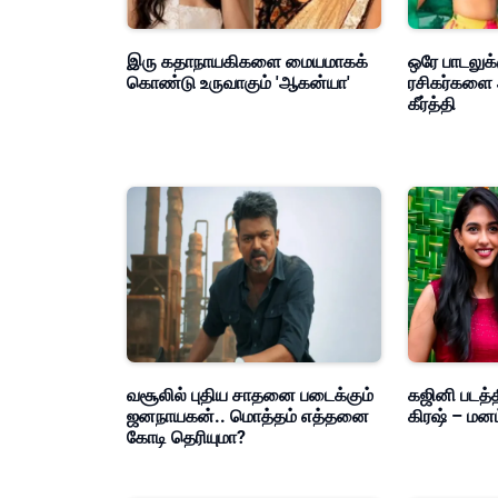
இரு கதாநாயகிகளை மையமாகக்
ஒரே பாடலுக்
கொண்டு உருவாகும் 'ஆகன்யா'
ரசிகர்களை 
கீர்த்தி
வசூலில் புதிய சாதனை படைக்கும்
கஜினி படத்த
ஜனநாயகன்.. மொத்தம் எத்தனை
கிரஷ் – மன
கோடி தெரியுமா?