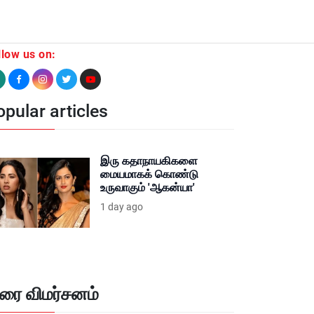
llow us on:
pular articles
இரு கதாநாயகிகளை
மையமாகக் கொண்டு
உருவாகும் 'ஆகன்யா'
1 day ago
ிரை விமர்சனம்