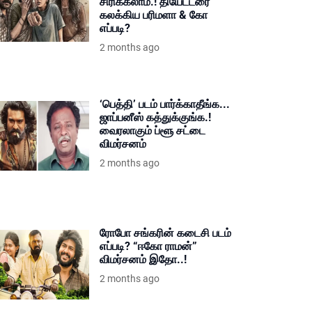
சிரிக்கலாம்.! தியேட்டரை
கலக்கிய பரிமளா & கோ
எப்படி?
2 months ago
‘பெத்தி’ படம் பார்க்காதீங்க...
ஜாப்பனீஸ் கத்துக்குங்க.!
வைரலாகும் ப்ளூ சட்டை
விமர்சனம்
2 months ago
ரோபோ சங்கரின் கடைசி படம்
எப்படி? “ஈகோ ராமன்”
விமர்சனம் இதோ..!
2 months ago