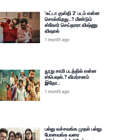
'கட்டா குஸ்தி 2' படம் என்ன
சொல்கிறது..? மீண்டும்
ஸ்கோர் செய்தாரா விஷ்ணு
விஷால்
1 month ago
நூறு சாமி படத்தில் என்ன
ஸ்பெஷல்.? விமர்சனம்
இதோ..
1 month ago
பல்லு வச்சவங்க முதல் பல்லு
போனவங்க வரை